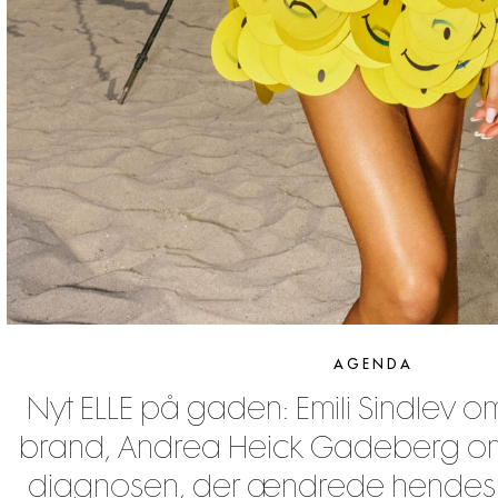
AGENDA
Nyt ELLE på gaden: Emili Sindlev om
brand, Andrea Heick Gadeberg o
diagnosen, der ændrede hendes liv