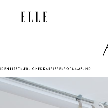
IDENTITET
KÆRLIGHED
KARRIERE
KROP
SAMFUND