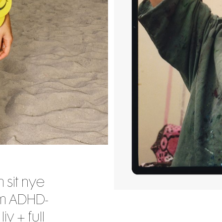
 sit nye
m ADHD-
 + full