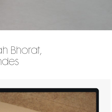
h Bhorat,
endes