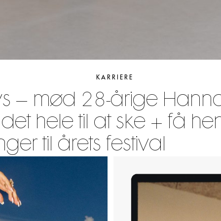
KARRIERE
ays – mød 28-årige Hanna
 det hele til at ske + få h
er til årets festival