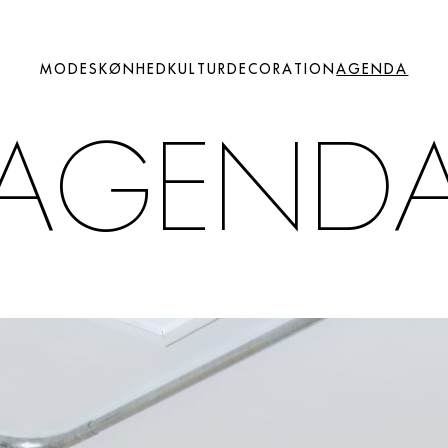
MODE
SKØNHED
KULTUR
DECORATION
AGENDA
AGEND