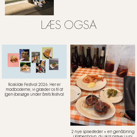
LÆS OGSÅ
Roskilde Festival 2026: Her er
madboderne, vi glæder os til at
(gen-)besøge under årets festival
2 nye spisesteder + en genåbning
i København, du skal prøve i juni