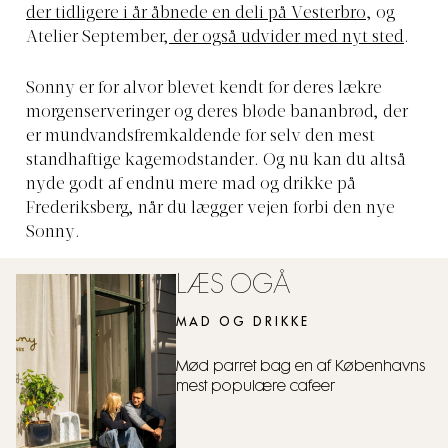
der tidligere i år åbnede en deli på Vesterbro
, og
Atelier September,
der også udvider med nyt sted
.
Sonny er for alvor blevet kendt for deres lækre
morgenserveringer og deres bløde bananbrød, der
er mundvandsfremkaldende for selv den mest
standhaftige kagemodstander. Og nu kan du altså
nyde godt af endnu mere mad og drikke på
Frederiksberg, når du lægger vejen forbi den nye
Sonny.
LÆS OGÅ
MAD OG DRIKKE
Mød parret bag en af Københavns
mest populære cafeer