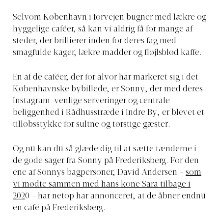
Selvom København i forvejen bugner med lækre og
hyggelige caféer, så kan vi aldrig få for mange af
steder, der brillierer inden for deres fag med
smagfulde kager, lækre madder og fløjlsblød kaffe.
En af de caféer, der for alvor har markeret sig i det
Københavnske bybillede, er Sonny, der med deres
Instagram-venlige serveringer og centrale
beliggenhed i Rådhusstræde i Indre By, er blevet et
tilløbsstykke for sultne og tørstige gæster.
Og nu kan du så glæde dig til at sætte tænderne i
de gode sager fra Sonny på Frederiksberg. For den
ene af Sonnys bagpersoner, David Andersen
–
som
vi mødte sammen med hans kone Sara tilbage i
202
0
–
har netop har annonceret, at de åbner endnu
en café på Frederiksberg.