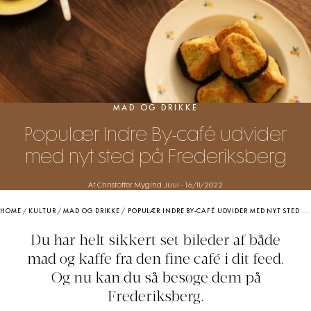
MAD OG DRIKKE
Populær Indre By-café udvider
med nyt sted på Frederiksberg
Af Christoffer Mygind Juul
-
16/11/2022
HOME
/
KULTUR
/
MAD OG DRIKKE
/
POPULÆR INDRE BY-CAFÉ UDVIDER MED NYT STED PÅ FREDERIKSBERG
Du har helt sikkert set bileder af både
mad og kaffe fra den fine café i dit feed.
Og nu kan du så besøge dem på
Frederiksberg.