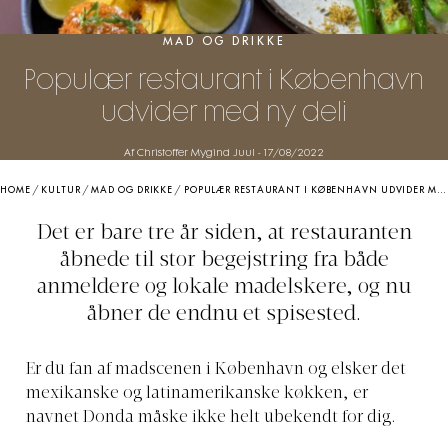
MAD OG DRIKKE
Populær restaurant i København
udvider med ny deli
Af Christoffer Mygind Juul
-
17/08/2022
HOME
/
KULTUR
/
MAD OG DRIKKE
/
POPULÆR RESTAURANT I KØBENHAVN UDVIDER MED NY DELI
Det er bare tre år siden, at restauranten
åbnede til stor begejstring fra både
anmeldere og lokale madelskere, og nu
åbner de endnu et spisested.
Er du fan af madscenen i København og elsker det
mexikanske og latinamerikanske køkken, er
navnet Donda måske ikke helt ubekendt for dig.