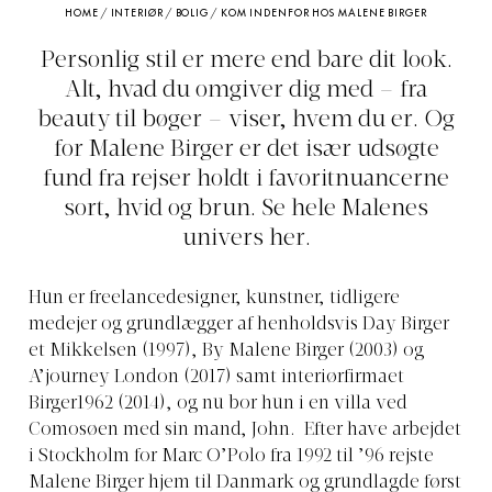
HOME
/
INTERIØR
/
BOLIG
/
KOM INDENFOR HOS MALENE BIRGER
Personlig stil er mere end bare dit look.
Alt, hvad du omgiver dig med – fra
beauty til bøger – viser, hvem du er. Og
for Malene Birger er det især udsøgte
fund fra rejser holdt i favoritnuancerne
sort, hvid og brun. Se hele Malenes
univers her.
Hun er freelancedesigner, kunstner, tidligere
medejer og grundlægger af henholdsvis Day Birger
et Mikkelsen (1997), By Malene Birger (2003) og
A’journey London (2017) samt interiørfirmaet
Birger1962 (2014), og nu bor hun i en villa ved
Comosøen med sin mand, John. Efter have arbejdet
i Stockholm for Marc O’Polo fra 1992 til ’96 rejste
Malene Birger hjem til Danmark og grundlagde først