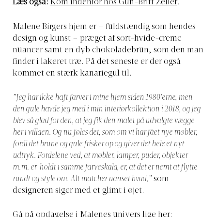
Læs også:
Kom indenfor hos Gun-Britt Zeller
.
Malene Birgers hjem er – fuldstændig som hendes
design og kunst – præget af sort-hvide-creme
nuancer samt en dyb chokoladebrun, som den man
finder i lakeret træ. På det seneste er der også
kommet en stærk kanariegul til.
”Jeg har ikke haft farver i mine hjem siden 1980’erne, men
den gule havde jeg med i min interiørkollektion i 2018, og jeg
blev så glad for den, at jeg fik den malet på udvalgte vægge
her i villaen. Og nu føles det, som om vi har fået nye møbler,
fordi det brune og gule frisker op og giver det hele et nyt
udtryk. Fordelene ved, at møbler, lamper, puder, objekter
m.m. er holdt i samme farveskala, er, at det er nemt at flytte
rundt og style om. Alt matcher uanset hvad,”
som
designeren siger med et glimt i øjet.
Gå på opdagelse i Malenes univers lige her: