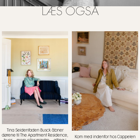
LÆS OGSÅ
Tina Seidenfaden Busck åbner
dørene til The Apartment Residence,
Kom med indenfor hos Cappelen