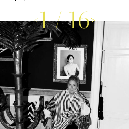
1
/
16