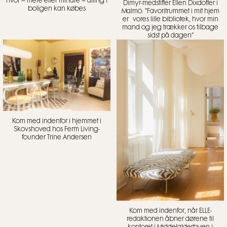
hvor – mere eller mindre – alting i
Dimyr-medstifter Ellen Dixdotter i
boligen kan købes
Malmö: “Favoritrummet i mit hjem
er vores lille bibliotek, hvor min
mand og jeg trækker os tilbage
sidst på dagen”
Kom med indenfor i hjemmet i
Skovshoved hos Ferm Living-
founder Trine Andersen
Kom med indenfor, når ELLE-
redaktionen åbner dørene til
kontoret i Middelalderbyen i