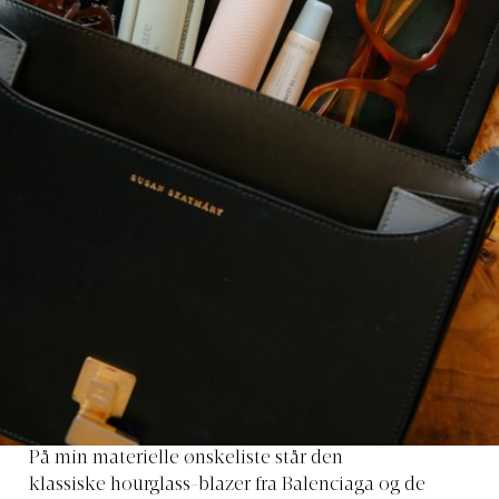
På min materielle ønskeliste står
den
klassiske hourglass-blazer fra Balenciaga og de