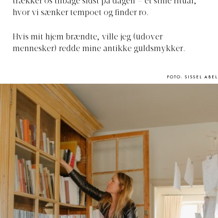
trækker os tilbage sidst på dagen – et stille ritual,
hvor vi sænker tempoet og finder ro.
Hvis mit hjem brændte, ville jeg (udover
mennesker) redde
mine antikke guldsmykker.
FOTO: SISSEL ABEL