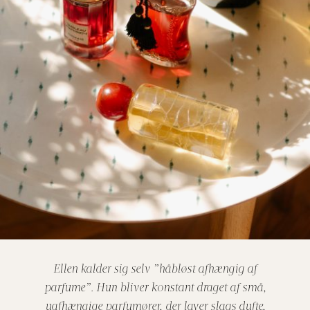
Ellen kalder sig selv ”håbløst afhængig af
parfume”. Hun bliver konstant draget af små,
uafhængige parfumører, der laver slags dufte,