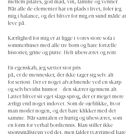
mellem pilates, god mad, vin, familie og venner.
Når alle de elementer har en plads i livet, føler jeg
mig i balance, og det bliver for mig en sund måde at
leve på.
Kærlighed for mig er
at ligge i vores store sofa i
sommerhuset med alle tre børn og bare fortælle
historier, grine og putte. Helt ubesværet og rent.
En egenskab, jeg sætter stor pris
på,
er de mennesker, der ikke tager sig selv alt
for seriøst.
Der er noget afvæbnende ved en skarp
og selvbevidst humor – den skærer igennem alt
.
Latter bliver sit eget slags sprog, der er meget mere
ærligt end noget indøvet. Som de øjeblikke, hvor
man møder nogen, og det bare klikker med det
samme. Når samtalen er hurtig og ubesværet, som
en form for verbal bordtennis. Man stiller ikke
spørgsmålstegn ved det, men falder tværtimod bare