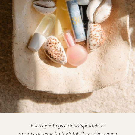
Ellens yndlingsskønhedsprodukt er
ansigtssolcreme fra Rudolph Care, øjencremen