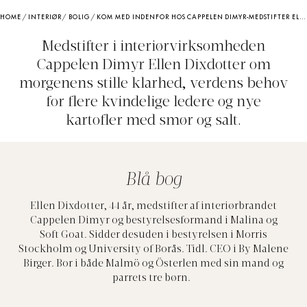
HOME
/
INTERIØR
/
BOLIG
/
KOM MED INDENFOR HOS CAPPELEN DIMYR-MEDSTIFTER ELLEN DIXDOTTER I MALMÖ: “FAVORITRUMMET I MIT HJEM ER VORES LILLE BIBLIOTEK, HVOR MIN MAND OG JEG TRÆKKER OS TILBAGE SIDST PÅ DAGEN”
Medstifter i interiørvirksomheden
Cappelen Dimyr Ellen Dixdotter om
morgenens stille klarhed, verdens behov
for flere kvindelige ledere og nye
kartofler med smør og salt.
Blå bog
Ellen
Dixdotter
, 44 år, medstifter af interiørbrandet
Cappelen
Dimyr
og bestyrelsesformand i Malina og
Soft
Goat
. S
idder desuden i bestyrelsen i Morris
Stockholm og University of Borås. Tidl. CEO i By Malene
Birger. Bor i både
Malmö
og
Österlen
med sin mand og
parrets tre børn.