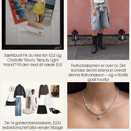
Særtilbud! Fik du ikke fat i ELLE og
Charlotte Tilbury ‘Beauty Light
Wand’? Få den med dit næste ELLE
Festivalsæsonen er over os: Det
ikoniske denim-brand er overalt
denne festivalsæson – og vi forstår
godt hvorfor
De 14 garderobeklassikere, ELLEs
redaktionschef altid vender tilbage