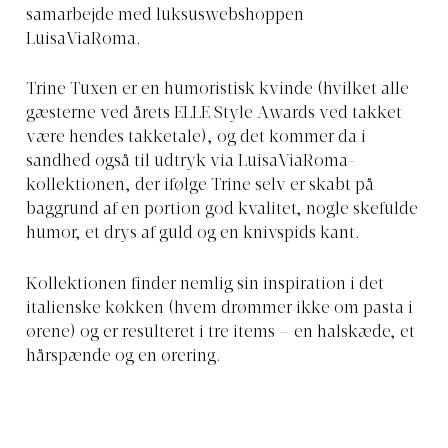
samarbejde med luksuswebshoppen
LuisaViaRoma.
Trine Tuxen er en humoristisk kvinde (hvilket alle
gæsterne ved årets ELLE Style Awards ved takket
være hendes takketale), og det kommer da i
sandhed også til udtryk via LuisaViaRoma-
kollektionen, der ifølge Trine selv er skabt på
baggrund af en portion god kvalitet, nogle skefulde
humor, et drys af guld og en knivspids kant.
Kollektionen finder nemlig sin inspiration i det
italienske køkken (hvem drømmer ikke om pasta i
ørene) og er resulteret i tre items – en halskæde, et
hårspænde og en ørering.