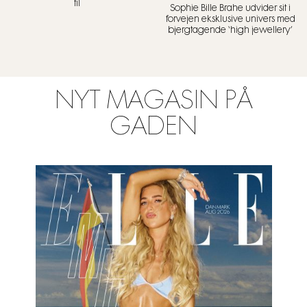
til
Sophie Bille Brahe udvider sit i
forvejen eksklusive univers med
bjergtagende ‘high jewellery’
NYT MAGASIN PÅ
GADEN