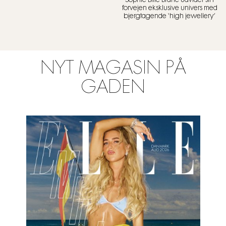
Sophie Bille Brahe udvider sit i
forvejen eksklusive univers med
bjergtagende ‘high jewellery’
NYT MAGASIN PÅ
GADEN