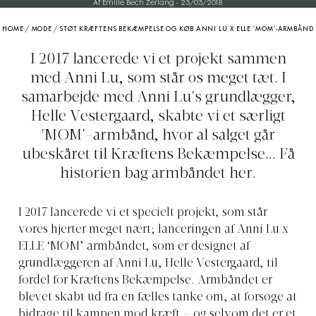
Af Emilie Bech Zerlang
-
23/03/2018
HOME
/
MODE
/
STØT KRÆFTENS BEKÆMPELSE OG KØB ANNI LU X ELLE ‘MOM’-ARMBÅND
I 2017 lancerede vi et projekt sammen
med Anni Lu, som står os meget tæt. I
samarbejde med Anni Lu's grundlægger,
Helle Vestergaard, skabte vi et særligt
'MOM'-armbånd, hvor al salget går
ubeskåret til Kræftens Bekæmpelse... Få
historien bag armbåndet her.
I 2017 lancerede vi et specielt projekt, som står
vores hjerter meget nært; lanceringen af Anni Lu x
ELLE ‘MOM’ armbåndet, som er designet af
grundlæggeren af Anni Lu, Helle Vestergaard, til
fordel for Kræftens Bekæmpelse. Armbåndet er
blevet skabt ud fra en fælles tanke om, at forsøge at
bidrage til kampen mod kræft – og selvom det er et