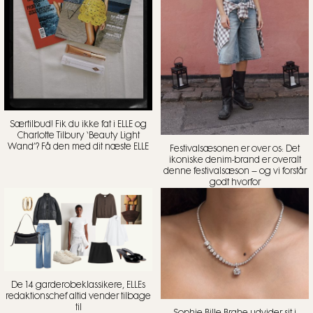
Særtilbud! Fik du ikke fat i ELLE og
Charlotte Tilbury ‘Beauty Light
Wand’? Få den med dit næste ELLE
Festivalsæsonen er over os: Det
ikoniske denim-brand er overalt
denne festivalsæson – og vi forstår
godt hvorfor
De 14 garderobeklassikere, ELLEs
redaktionschef altid vender tilbage
til