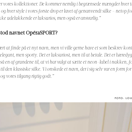
er vores kollektioner. De kommer nemlig i begrænsede mængder hver 
, og hver style i vores første drop er lavet af genanvendt silke – netop fo
ikke udelukkende er luksuriøs, men også er ansvarlig.”
stod navnet OpéraSPORT?
vært at finde på et nyt navn, men vi ville gerne have et som beskrev kont
 elegant, men sporty. Det er luksuriøst, men til at betale. Det er bæredy
så en af grundene til, at vi har valgt at sætte et neon-label i nakken, for
il den klassiske silke. Vi ønskede et navn, der i sig selv var en form for
 og vores tilgang rigtig godt.”
FOTO: LO