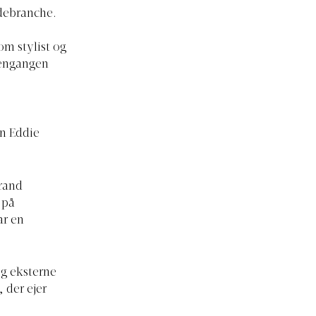
debranche.
om stylist og
edengangen
n Eddie
rand
 på
ar en
og eksterne
 der ejer