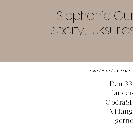
Stephanie Gu
sporty, luksuri
HOME
/
MODE
/
STEPHANIE G
Den 33-
lancer
OpéraSP
Vi fan
gerne