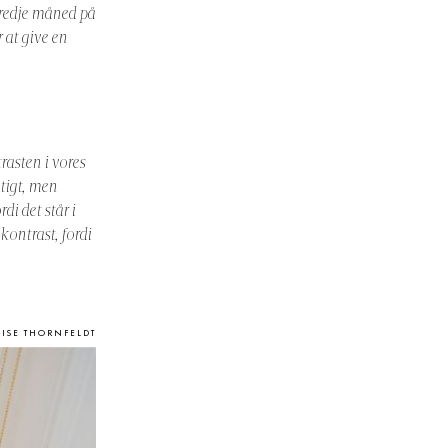
tredje måned på
r at give en
rasten i vores
gtigt, men
di det står i
 kontrast, fordi
UISE THORNFELDT