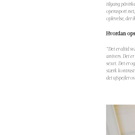
tilgang påvirk
operasport.net
oplevelse, der 
Hvordan op
“Det er altid s
univers. Det er
sexet. Det er og
stærk kontrast t
det afspejler os