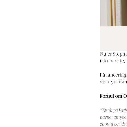
Nu er Stepha
ikke vidste,
På lancerin
det nye bran
Fortæl om O
“Tænk på Paris
navnet antyder,
enormt bevidst