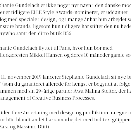
ephanie Gundelach er ikke noget nyt navn i den danske mo
er er tidligere ELLE Style Awards-nomineret, er uddannet
og med speciale i design, og i mange år har hun arbejdet s
r store brands, ligesom hun tidligere har stiftet den nu h
ywho samt den ditto butik B56.
phanie Gundelach flyttet til Paris, hvor hun bor med
llerkæresten Mikkel Hansen og deres 10 måneder gamle sø
11. november 2019 lancerer Stephanie Gundelach sit nye b
T
(som du garanteret allerede for længst er begyndt at følge
sammen med sin 29-årige partner Awa Malina Stelter, der h
anagement of Creative Business Processes.
den flere års erfaring med design og produktion fra egne 
vor hun blandt andet har samarbejdet med Inditex-gruppen,
Zara og Massimo Dutti.