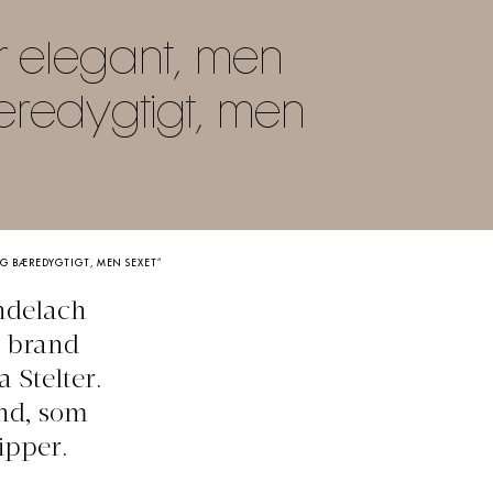
 elegant, men
bæredygtigt, men
OG BÆREDYGTIGT, MEN SEXET”
undelach
e brand
Stelter.
nd, som
ipper.