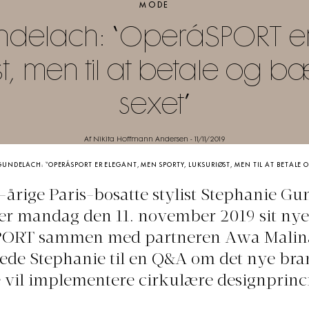
MODE
ndelach: “OperáSPORT er
øst, men til at betale og 
sexet”
Af Nikita Hoffmann Andersen
-
11/11/2019
UNDELACH: “OPERÁSPORT ER ELEGANT, MEN SPORTY, LUKSURIØST, MEN TIL AT BETALE 
årige Paris-bosatte stylist Stephanie G
er mandag den 11. november 2019 sit ny
ORT sammen med partneren Awa Malina 
gede Stephanie til en Q&A om det nye bra
 vil implementere cirkulære designprinc