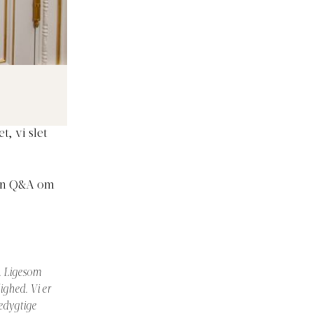
, vi slet
 en Q&A om
. Ligesom
ighed. Vi er
edygtige