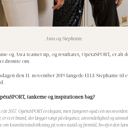
Awa og Stephanie.
nie og Awa teamet up, og resultatet, OpéraSPORT, er alt det
 vi drømte om.
gsdagen den 11. november 2019 fangede ELLE Stephanie til
d.
péraSPORT, tankerne og inspirationen bag?
 i år 2057. OpéraSPORT er elegant, men fungerer også i en neonverden
 er vi et brand, der lægger vægt på elegance, anvendelighed og ansvarl
e om kvantitetsindvirkning på vores nutid og fremtid, hvorfor den bær