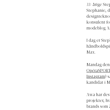
33-årige St
Stephanie, d
designteknol
konsulent fo
modeblog An
I dag er Ste
håndboldspi
Max.
Mandag den 
OpéraSPOR
Instagram
) 
kandidat i M
Awa har desu
projekter, h
brands som 