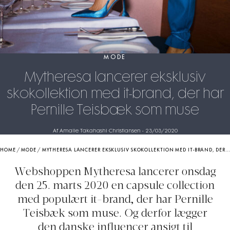
MODE
Mytheresa lancerer eksklusiv
skokollektion med it-brand, der har
Pernille Teisbæk som muse
Af Amalie Takahashi Christiansen
-
23/03/2020
HOME
/
MODE
/
MYTHERESA LANCERER EKSKLUSIV SKOKOLLEKTION MED IT-BRAND, DER HAR PERNILLE TEISBÆK SOM MUSE
Webshoppen Mytheresa lancerer onsdag
den 25. marts 2020 en capsule collection
med populært it-brand, der har Pernille
Teisbæk som muse. Og derfor lægger
den danske influencer ansigt til