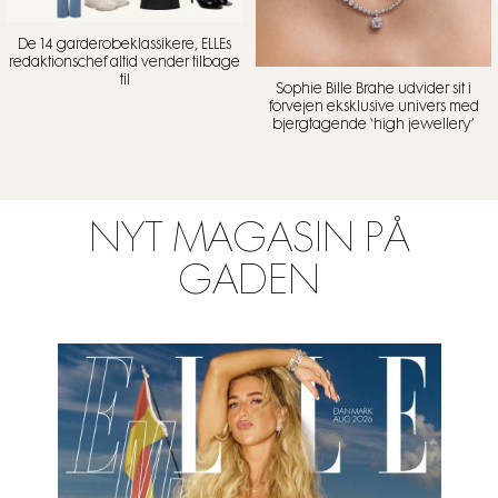
De 14 garderobeklassikere, ELLEs
redaktionschef altid vender tilbage
til
Sophie Bille Brahe udvider sit i
forvejen eksklusive univers med
bjergtagende ‘high jewellery’
NYT MAGASIN PÅ
GADEN