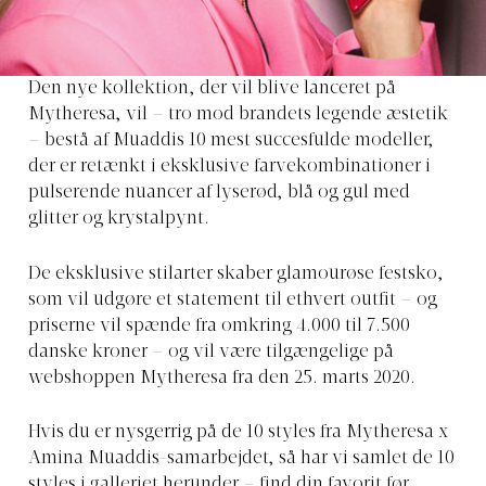
Den nye kollektion, der vil blive lanceret på
Mytheresa, vil – tro mod brandets legende æstetik
– bestå af Muaddis 10 mest succesfulde modeller,
der er retænkt i eksklusive farvekombinationer i
pulserende nuancer af lyserød, blå og gul med
glitter og krystalpynt.
De eksklusive stilarter skaber glamourøse festsko,
som vil udgøre et statement til ethvert outfit – og
priserne vil spænde fra omkring 4.000 til 7.500
danske kroner – og vil være tilgængelige på
webshoppen Mytheresa fra den 25. marts 2020.
Hvis du er nysgerrig på de 10 styles fra Mytheresa x
Amina Muaddis-samarbejdet, så har vi samlet de 10
styles i galleriet herunder – find din favorit før