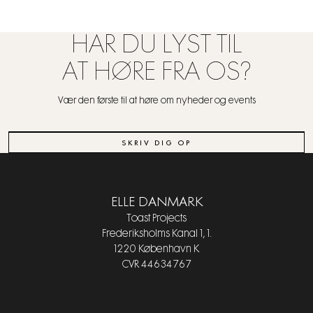
HAR DU LYST TIL
AT HØRE FRA OS?
Vær den første til at høre om nyheder og events
SKRIV DIG OP
ELLE DANMARK
Toast Projects
Frederiksholms Kanal 1, 1.
1220 København K
CVR 44634767