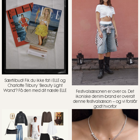
Særtilbud! Fik du ikke fat i ELLE og
Charlotte Tilbury ‘Beauty Light
Wand’? Få den med dit næste ELLE
Festivalsæsonen er over os: Det
ikoniske denim-brand er overalt
denne festivalsæson – og vi forstår
godt hvorfor