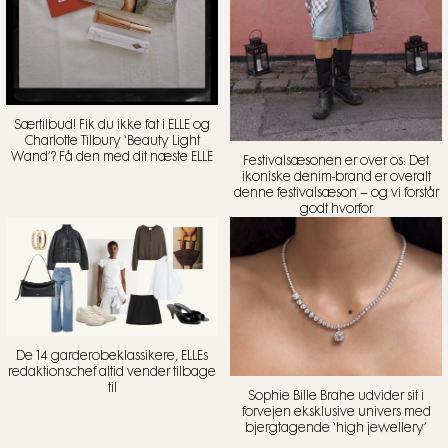
Særtilbud! Fik du ikke fat i ELLE og
Charlotte Tilbury ‘Beauty Light
Wand’? Få den med dit næste ELLE
Festivalsæsonen er over os: Det
ikoniske denim-brand er overalt
denne festivalsæson – og vi forstår
godt hvorfor
De 14 garderobeklassikere, ELLEs
redaktionschef altid vender tilbage
til
Sophie Bille Brahe udvider sit i
forvejen eksklusive univers med
bjergtagende ‘high jewellery’