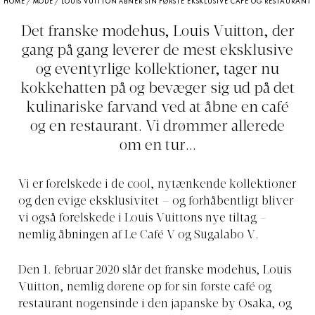
HOME
/
MODE
/
LOUIS VUITTON ÅBNER SIN FØRSTE EKSKLUSIVE CAFÉ OG RESTAURANT
Det franske modehus, Louis Vuitton, der
gang på gang leverer de mest eksklusive
og eventyrlige kollektioner, tager nu
kokkehatten på og bevæger sig ud på det
kulinariske farvand ved at åbne en café
og en restaurant. Vi drømmer allerede
om en tur...
Vi er forelskede i de cool, nytænkende kollektioner
og den evige eksklusivitet – og forhåbentligt bliver
vi også forelskede i Louis Vuittons nye tiltag –
nemlig åbningen af Le Café V og Sugalabo V.
Den 1. februar 2020 slår det franske modehus, Louis
Vuitton, nemlig dørene op for sin første café og
restaurant nogensinde i den japanske by Osaka, og