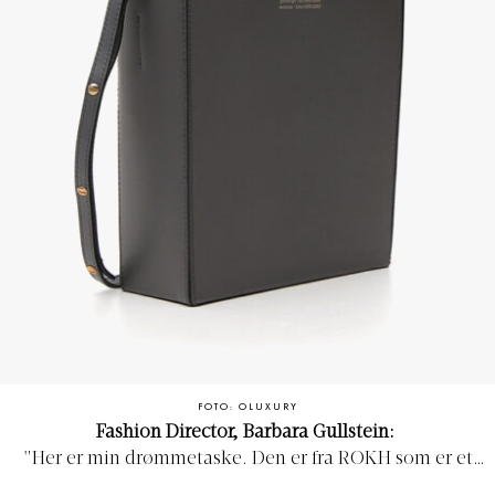
FOTO: OLUXURY
Fashion Director, Barbara Gullstein:
"
Her er min drømmetaske. Den er fra ROKH som er et
London-baseret mærke af Rok Hwang, der tidligere har