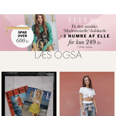
arbejdet under Phoebe Philo hos Céline. Han fortolker
klassikere på en ny og uventet måde. Denne Box File
taske er på en og samme tid klassisk og quirky. Og så er
kvaliteten så god! Læderet er lækkert, og al finish på
tasken er gennemtænkt. – Og bedst af alt, den er faktisk
til at betale. Brandet har kun eksisteret siden 2016, så jeg
er meget spændt på, at se hvad fremtiden bringer for
huset
".
LÆS OGSÅ
Taske, ROKH hos Oluxury, 6.600 kroner.
Psst! Tasken kan også købes hos Birger Christensen.