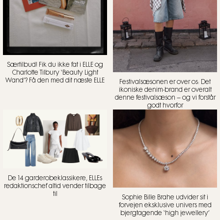
Særtilbud! Fik du ikke fat i ELLE og
Charlotte Tilbury ‘Beauty Light
Wand’? Få den med dit næste ELLE
Festivalsæsonen er over os: Det
ikoniske denim-brand er overalt
denne festivalsæson – og vi forstår
godt hvorfor
De 14 garderobeklassikere, ELLEs
redaktionschef altid vender tilbage
til
Sophie Bille Brahe udvider sit i
forvejen eksklusive univers med
bjergtagende ‘high jewellery’