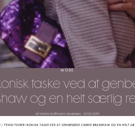
MODE
 ikonisk taske ved at gen
haw og en helt særlig r
Af Nikita Hoffmann Andersen
-
11/02/2019
E
/
FENDI FEJRER IKONISK TASKE VED AT GENBESØGE CARRIE BRADSHAW OG EN HELT SÆ