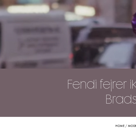
Fendi fejrer
Brads
HOME
/
MOD