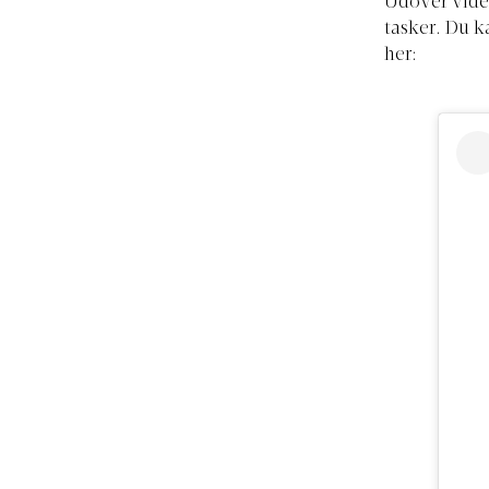
Udover video
tasker. Du k
her: