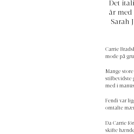
Det ita
år med 
Sarah J
Carrie Brads
mode på grun
Mange store
stilbevidste
med i manus
Fendi var li
omtalte mærk
Da Carrie fó
skifte hænde