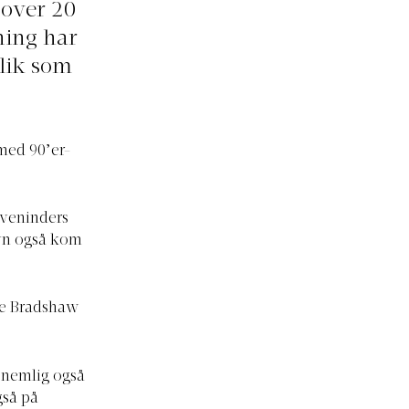
 over 20
ning har
plik som
med 90’er-
veninders
avn også kom
rie Bradshaw
e nemlig også
gså på