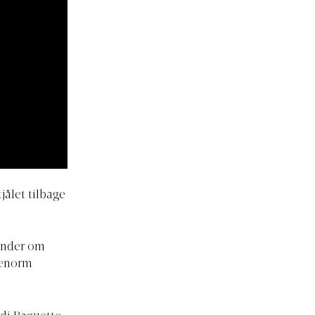
jålet tilbage
minder om
 enorm