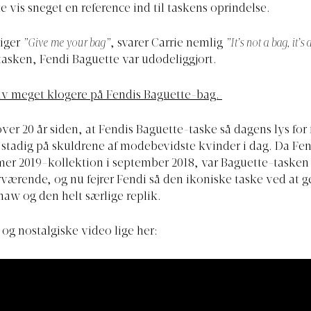
e vis sneget en reference ind til taskens oprindelse.
siger
”Give me your bag”
, svarer Carrie nemlig
”It’s not a bag, it’s
-tasken, Fendi Baguette var udødeliggjort.
iv meget klogere på Fendis Baguette-bag.
over 20 år siden, at Fendis Baguette-taske så dagens lys for 
stadig på skuldrene af modebevidste kvinder i dag. Da Fend
er 2019-kollektion i september 2018, var Baguette-tasken
værende, og nu fejrer Fendi så den ikoniske taske ved at 
haw og den helt særlige replik.
 og nostalgiske video lige her: