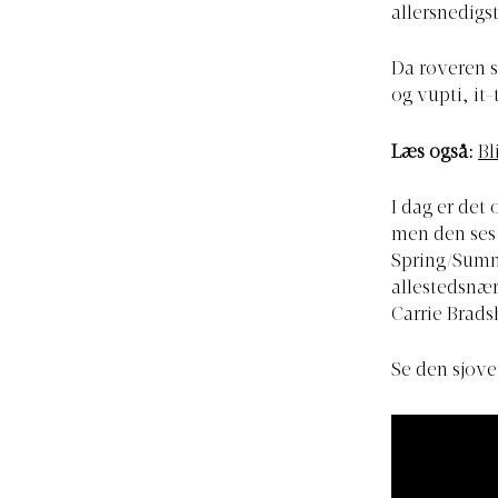
allersnedigst
Da røveren 
og vupti, it
Læs også:
Bl
I dag er det 
men den ses 
Spring/Summ
allestedsnær
Carrie Brads
Se den sjove