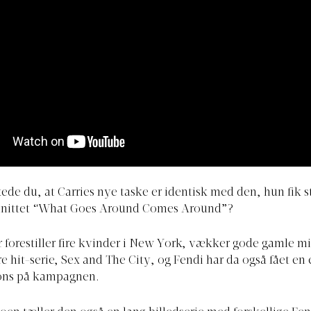
e du, at Carries nye taske er identisk med den, hun fik st
afsnittet “What Goes Around Comes Around”?
 forestiller fire kvinder i New York, vækker gode gamle 
 hit-serie, Sex and The City, og Fendi har da også fået en
pons på kampagnen.