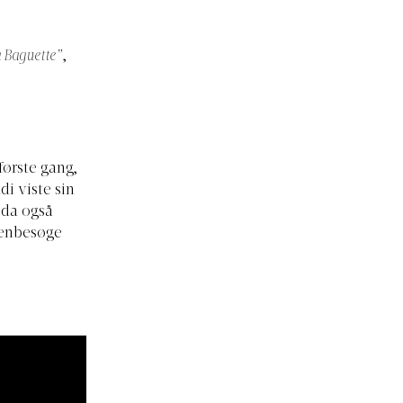
 a Baguette”
,
første gang,
i viste sin
 da også
genbesøge