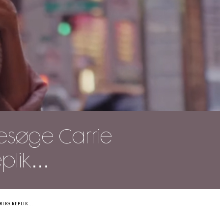
besøge Carrie
eplik…
RLIG REPLIK…