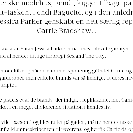
lienske modehus, Fendi, kigger tilbage på
it-tasken, Fendi Baguette, og i den anled
essica Parker genskabt en helt særlig re
Carrie Bradshaw…
haw aka. Sarah Jessica Parker er nærmest blevet synonym 
d af hendes flittige forbrug i Sex and The City.
 modehuse opnåede enorm eksponering grundet Carrie og 
 garderober, men enkelte brands var så heldige, at deres n
kriptet.
ge præcis et af de brands, der indgik i replikkerne, idet Car
et i en meget chokerende situation i hendes liv.
r vild i sæson 3 og blev rullet på gaden, måtte hendes task
r fra klummeskribenten til røverens, og her fik Carrie da o