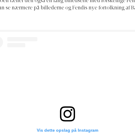
en tæller den også en lang billedserie med forskellige Fe
an se nærmere på billederne og Fendis nye fortolkning af 
Vis dette opslag på Instagram