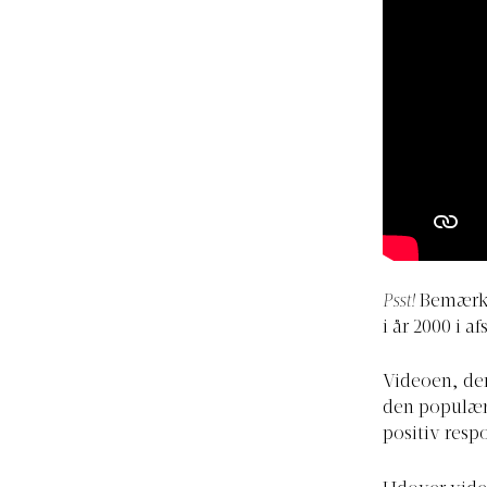
Psst!
Bemærked
i år 2000 i 
Videoen, der
den populære
positiv res