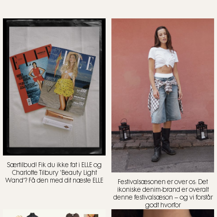
Særtilbud! Fik du ikke fat i ELLE og
Charlotte Tilbury ‘Beauty Light
Wand’? Få den med dit næste ELLE
Festivalsæsonen er over os: Det
ikoniske denim-brand er overalt
denne festivalsæson – og vi forstår
godt hvorfor