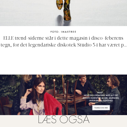
FOTO: IMAXTREE
ELLE trend-siderne står i dette magasin i disco-feberens
tegn, for det legendariske diskotek Studio 54 har været på
mange designeres moodboards denne sæson! Tænk
masser af skinnende metallic, funklende pailletter og
gylden, bar hud - og få samtidig masser af inspiration til
dit næste fest-look.
LÆS OGSÅ