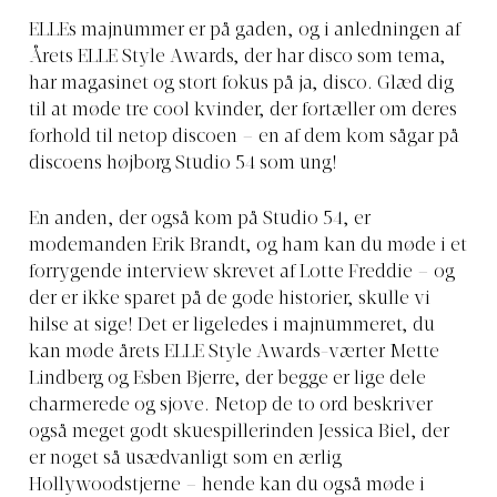
ELLEs majnummer er på gaden, og i anledningen af
Årets ELLE Style Awards, der har disco som tema,
har magasinet og stort fokus på ja, disco. Glæd dig
til at møde tre cool kvinder, der fortæller om deres
forhold til netop discoen – en af dem kom sågar på
discoens højborg Studio 54 som ung!
En anden, der også kom på Studio 54, er
modemanden Erik Brandt, og ham kan du møde i et
forrygende interview skrevet af Lotte Freddie – og
der er ikke sparet på de gode historier, skulle vi
hilse at sige! Det er ligeledes i majnummeret, du
kan møde årets ELLE Style Awards-værter Mette
Lindberg og Esben Bjerre, der begge er lige dele
charmerede og sjove. Netop de to ord beskriver
også meget godt skuespillerinden Jessica Biel, der
er noget så usædvanligt som en ærlig
Hollywoodstjerne – hende kan du også møde i