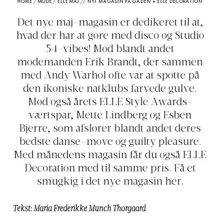
HOME
/
MODE
/
ELLE MAJ // NYT MAGASIN PÅ GADEN + ELLE DECORATION
Det nye maj-magasin er dedikeret til at,
hvad der har at gøre med disco og Studio
54-vibes! Mød blandt andet
modemanden Erik Brandt, der sammen
med Andy Warhol ofte var at spotte på
den ikoniske natklubs farvede gulve.
Mød også årets ELLE Style Awards-
værtspar, Mette Lindberg og Esben
Bjerre, som afslører blandt andet deres
bedste danse-move og guilty pleasure.
Med månedens magasin får du også ELLE
Decoration med til samme pris. Få et
smugkig i det nye magasin her.
Tekst: Maria Frederikke Munch Thorgaard