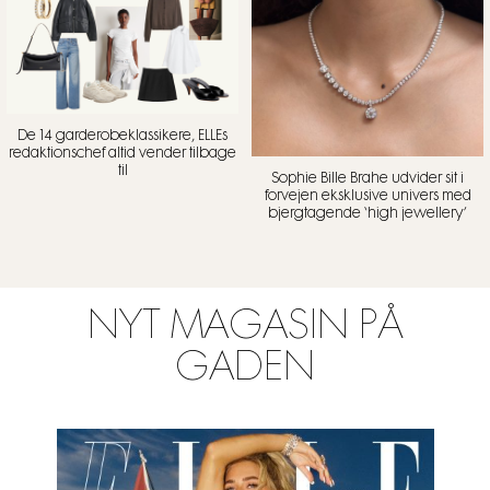
De 14 garderobeklassikere, ELLEs
redaktionschef altid vender tilbage
til
Sophie Bille Brahe udvider sit i
forvejen eksklusive univers med
bjergtagende ‘high jewellery’
NYT MAGASIN PÅ
GADEN