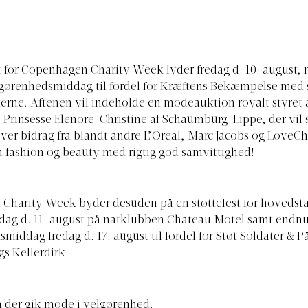
 for Copenhagen Charity Week lyder fredag d. 10. august, 
lgørenhedsmiddag til fordel for Kræftens Bekæmpelse med 
terne. Aftenen vil indeholde en modeauktion royalt styret 
 Prinsesse Elenore-Christine af Schaumburg-Lippe, der vil 
r bidrag fra blandt andre L’Oreal, Marc Jacobs og LoveCh
 fashion og beauty med rigtig god samvittighed!
Charity Week byder desuden på en støttefest for hovedst
rdag d. 11. august på natklubben Chateau Motel samt endn
middag fredag d. 17. august til fordel for Støt Soldater & 
gs Kellerdirk.
 der gik mode i velgørenhed.