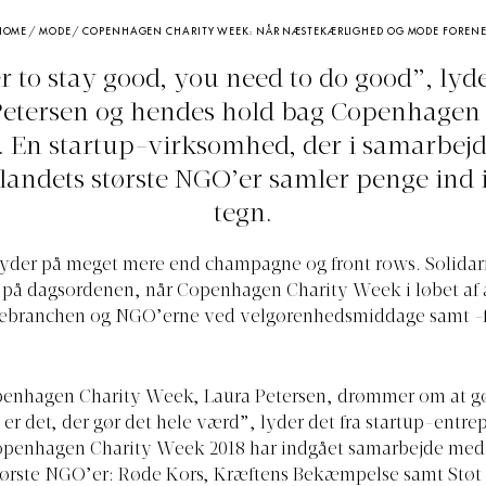
HOME
/
MODE
/
COPENHAGEN CHARITY WEEK: NÅR NÆSTEKÆRLIGHED OG MODE FORENE
r to stay good, you need to do good”, lyde
Petersen og hendes hold bag Copenhagen 
 En startup-virksomhed, der i samarbej
 landets største NGO’er samler penge ind
tegn.
yder på meget mere end champagne og front rows. Solidari
 på dagsordenen, når Copenhagen Charity Week i løbet af 
ebranchen og NGO’erne ved velgørenhedsmiddage samt -f
Copenhagen Charity Week, Laura Petersen, drømmer om at g
t er det, der gør det hele værd”, lyder det fra startup-entr
openhagen Charity Week 2018 har indgået samarbejde med 
ørste NGO’er: Røde Kors, Kræftens Bekæmpelse samt Støt 