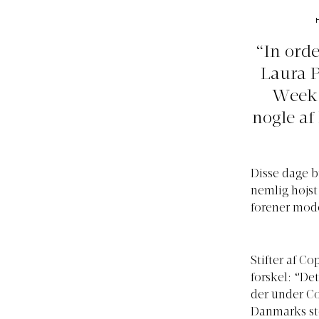
“In orde
Laura 
Week.
nogle af
Disse dage b
nemlig højst
forener mod
Stifter af 
forskel: “De
der under C
Danmarks st