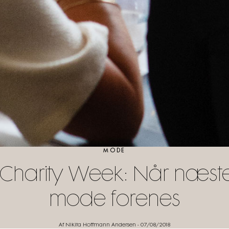
MODE
harity Week: Når næst
mode forenes
Af Nikita Hoffmann Andersen
-
07/08/2018