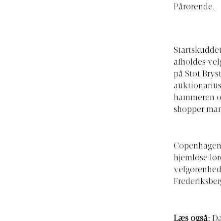
Pårørende.
Startskuddet
afholdes ve
på Støt Brys
auktionarius
hammeren ove
shopper man
Copenhagen 
hjemløse lø
velgørenheds
Frederiksber
Læs også:
Da