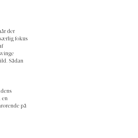
når der
særlig fokus
af
svinge
ild. Sådan
adens
u en
Pårørende på