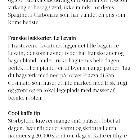
og stort delikatesseudvalg er restauranten Roscioli
virkelig et besøg værd, ikke mindst for deres
Spagthetti Carbonara som har vundet en pris som
Roms bedste.
Franske lækkerier: Le Levain
I Trasteverre-kvarteret ligger det lille bageri Le
Levain, der som navnet tyder har franske aner og
bager blandt andet friske baguettes hele dagen,
perfekt til en picnic i en af byens mange parker. Tag
dit bagværk med ned på torvet Piazza di San
Cosimato som huser et lille marked med frisk frugt
og grønt og en lokal legeplads med masser af
bænke i solen.
Cool kaffe tip
Storbyferie kræver mange små pauser i løbet af
dagen. Især når det er varmt og skridttælleren
nærmer sig 20.000 skridt om dagen. Kaffe er uhyre