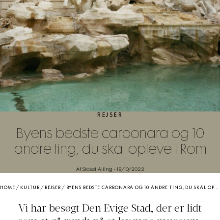
REJSER
Byens bedste carbonara og 10
andre ting, du skal opleve i Rom
Af Sidsel Alling
-
18/10/2022
HOME
/
KULTUR
/
REJSER
/
BYENS BEDSTE CARBONARA OG 10 ANDRE TING, DU SKAL OPLEVE I ROM
Vi har besøgt Den Evige Stad, der er lidt