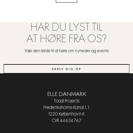
HAR DU LYST TIL
AT HØRE FRA OS?
Vær den første til at høre om nyheder og events
SKRIV DIG OP
ELLE DANMARK
Toast Projects
Frederiksholms Kanal 1, 1.
1220 København K
CVR 44634767