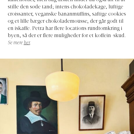
kaffenørder, men bag disken finder du også alt til at
stille den søde tand; intens chokoladekage, luftige
croissanter, veganske bananmuffins, saftige cookies
og et lille bæger chokolademousse, der går godt til
en iskaffe. Petra har flere locations rundtomkring i
byen, så der er flere muligheder for et koffein-skud.
Se mere
her
.