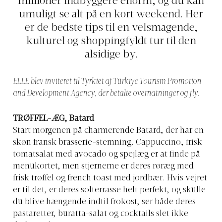
millioner indbyggere enorm, og du kan
umuligt se alt på en kort weekend. Her
er de bedste tips til en velsmagende,
kulturel og shoppingfyldt tur til den
alsidige by.
ELLE blev inviteret til Tyrkiet af Türkiye Tourism Promotion
and Development Agency, der betalte overnatninger og fly.
TRØFFEL-ÆG, Batard
Start morgenen på charmerende Batard, der har en
skøn fransk brasserie-stemning. Cappuccino, frisk
tomatsalat med avocado og spejlæg er at finde på
menukortet, men stjernerne er deres røræg med
frisk trøffel og french toast med jordbær. Hvis vejret
er til det, er deres solterrasse helt perfekt, og skulle
du blive hængende indtil frokost, ser både deres
pastaretter, buratta-salat og cocktails slet ikke