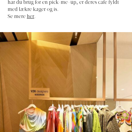
har du brug for en pick-me-up, er deres cafe fyldt
med lækre kager og is.
Se mere
her
.