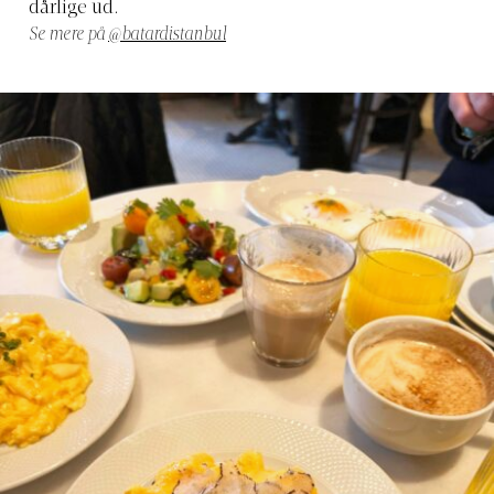
dårlige ud.
Se mere på
@batardistanbul