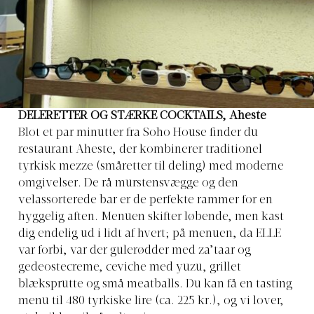
DELERETTER OG STÆRKE COCKTAILS, Aheste
Blot et par minutter fra Soho House finder du
restaurant Aheste, der kombinerer traditionel
tyrkisk mezze (småretter til deling) med moderne
omgivelser. De rå murstensvægge og den
velassorterede bar er de perfekte rammer for en
hyggelig aften. Menuen skifter løbende, men kast
dig endelig ud i lidt af hvert; på menuen, da ELLE
var forbi, var der gulerødder med za’taar og
gedeostecreme, ceviche med yuzu, grillet
blæksprutte og små meatballs. Du kan få en tasting
menu til 480 tyrkiske lire (ca. 225 kr.), og vi lover,