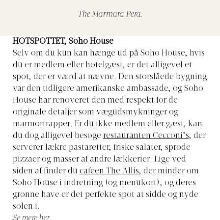
The Marmara Pera.
HOTSPOTTET, Soho House
Selv om du kun kan hænge ud på Soho House, hvis
du er medlem eller hotelgæst, er det alligevel et
spot, der er værd at nævne. Den storslåede bygning
var den tidligere amerikanske ambassade, og Soho
House har renoveret den med respekt for de
originale detaljer som vægudsmykninger og
marmortrapper. Er du ikke medlem eller gæst, kan
du dog alligevel besøge
restauranten Cecconi’s
, der
serverer lækre pastaretter, friske salater, sprøde
pizzaer og masser af andre lækkerier. Lige ved
siden af finder du
cafeen The Allis
, der minder om
Soho House i indretning (og menukort), og deres
grønne have er det perfekte spot at sidde og nyde
solen i.
Se mere
her
.