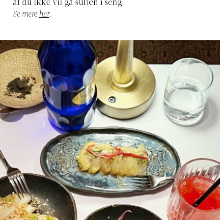
at du ikke vil gå sulten i seng.
Se mere
her
.