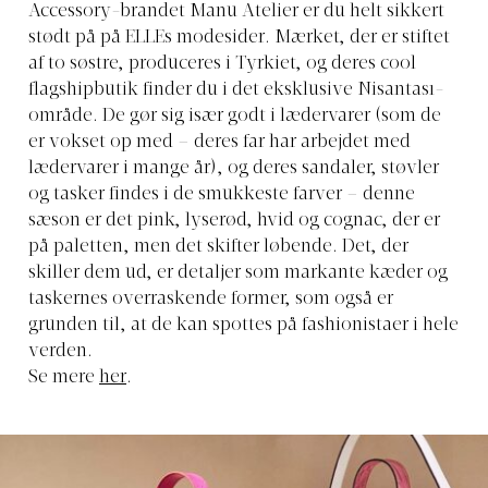
Accessory-brandet Manu Atelier er du helt sikkert
stødt på på ELLEs modesider. Mærket, der er stiftet
af to søstre, produceres i Tyrkiet, og deres cool
flagshipbutik finder du i det eksklusive Nisantası-
område. De gør sig især godt i lædervarer (som de
er vokset op med – deres far har arbejdet med
lædervarer i mange år), og deres sandaler, støvler
og tasker findes i de smukkeste farver – denne
sæson er det pink, lyserød, hvid og cognac, der er
på paletten, men det skifter løbende. Det, der
skiller dem ud, er detaljer som markante kæder og
taskernes overraskende former, som også er
grunden til, at de kan spottes på fashionistaer i hele
verden.
Se mere
her
.