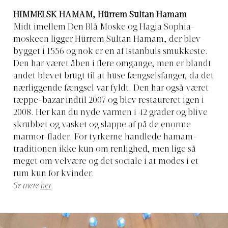
HIMMELSK HAMAM, Hürrem Sultan Hamam
Midt imellem Den Blå Moske og Hagia Sophia-
moskeen ligger Hürrem Sultan Hamam, der blev
bygget i 1556 og nok er en af Istanbuls smukkeste.
Den har været åben i flere omgange, men er blandt
andet blevet brugt til at huse fængselsfanger, da det
nærliggende fængsel var fyldt. Den har også været
tæppe-bazar indtil 2007 og blev restaureret igen i
2008. Her kan du nyde varmen i 42 grader og blive
skrubbet og vasket og slappe af på de enorme
marmor-flader. For tyrkerne handlede hamam-
traditionen ikke kun om renlighed, men lige så
meget om velvære og det sociale i at mødes i et
rum kun for kvinder.
Se mere
her
.