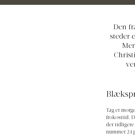
Den fr
steder 
Men
Christ
ven
Blækspr
Tag et morge
frokosttid. 
der tidliger
nummer 24 på