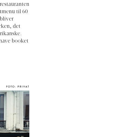
 restauranten
stmenu til 60
bliver
erken, det
rikanske.
 have booket
FOTO: PRIVAT