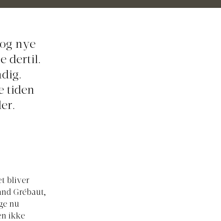
 og nye
 dertil.
dig.
e tiden
der.
t bliver
rand Grébaut,
ige nu
en ikke