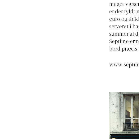
meget væsen 
er der fyldt 
euro og drik
serveret i ba
summer af d
Septime er m
bord præcis 
www.septim