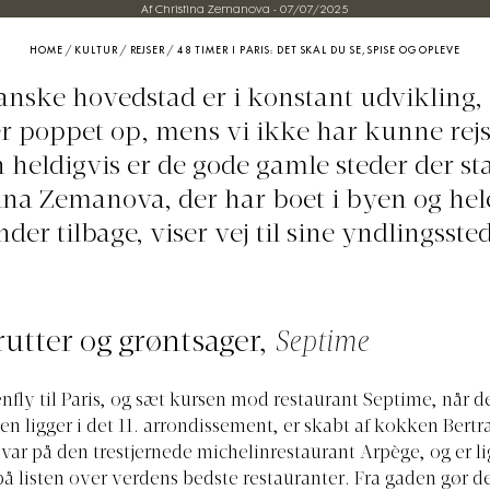
Af Christina Zemanova
-
07/07/2025
HOME
/
KULTUR
/
REJSER
/
48 TIMER I PARIS: DET SKAL DU SE, SPISE OG OPLEVE
anske hovedstad er i konstant udvikling,
er poppet op, mens vi ikke har kunne rejse
 heldigvis er de gode gamle steder der sta
ina Zemanova, der har boet i byen og hel
der tilbage, viser vej til sine yndlingsste
utter og grøntsager,
Septime
nfly til Paris, og sæt kursen mod restaurant Septime, når de
Den ligger i det 11. arrondissement, er skabt af kokken Bert
e var på den trestjernede michelinrestaurant Arpège, og er l
 listen over verdens bedste restauranter. Fra gaden gør d