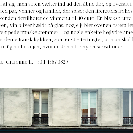
af sig, men solen vælter ind ad den åbne dør, og overalt i
med par, venner og familier, der spiser den fireretters froko
ker den dertilhørende vinmenu til 40 euro. En blæksprutte 
ren, vin bliver hældt på glas, nogle jubler over en ostetall
æmpede franske stemmer – og nogle enkelte højlydte ame
oderne fransk køkken, som er så eftertragtet, at man skal
tre uger i forvejen, hvor de åbner for nye reservationer.
e-charonne.fr
, +33 1 4367 3829