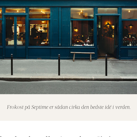
Frokost på Septime er sådan cirka den bedste idé i verden.