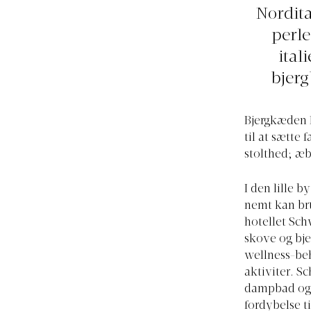
Nordita
perle
ital
bjerg
Bjergkæden D
til at sætte
stolthed; æb
I den lille 
nemt kan br
hotellet Sch
skove og bje
wellness-beh
aktiviter. S
dampbad og e
fordybelse t