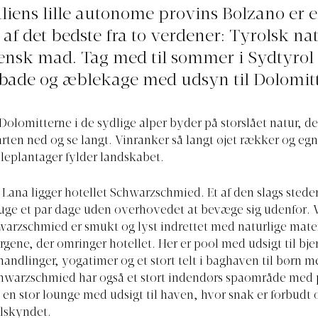
liens lille autonome provins Bolzano er e
 af det bedste fra to verdener: Tyrolsk na
iensk mad. Tag med til sommer i Sydtyro
bade og æblekage med udsyn til Dolomit
olomitterne i de sydlige alper byder på storslået natur, der
 farten ned og se langt. Vinranker så langt øjet rækker og eg
leplantager fylder landskabet.
by Lana ligger hotellet Schwarzschmied. Et af den slags sted
uge et par dage uden overhovedet at bevæge sig udenfor. 
warzschmied er smukt og lyst indrettet med naturlige mater
rgene, der omringer hotellet. Her er pool med udsigt til bje
andlinger, yogatimer og et stort telt i baghaven til børn m
chwarzschmied har også et stort indendørs spaområde med 
n stor lounge med udsigt til haven, hvor snak er forbudt 
ilskyndet.