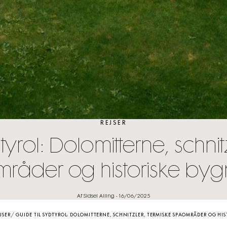
REJSER
tyrol: Dolomitterne, schnit
råder og historiske byg
Af Sidsel Alling
-
16/06/2025
JSER
/
GUIDE TIL SYDTYROL: DOLOMITTERNE, SCHNITZLER, TERMISKE SPAOMRÅDER OG HI