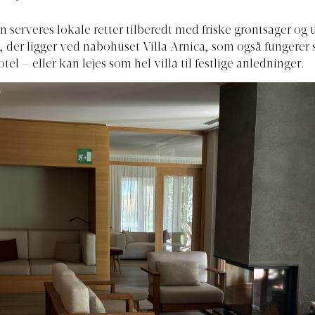
n serveres lokale retter tilberedt med friske grøntsager og u
der ligger ved nabohuset Villa Arnica, som også fungerer
tel – eller kan lejes som hel villa til festlige anledninger.