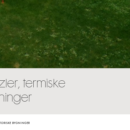
zler, termiske
ninger
STORISKE BYGNINGER