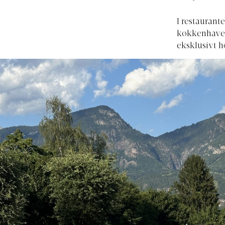
I restaurante
køkkenhave, 
eksklusivt ho