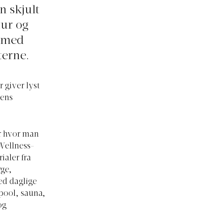
n skjult
tur og
l med
terne.
 giver lyst
nens
er hvor man
Wellness-
ialer fra
rge,
ed daglige
pool, sauna,
og