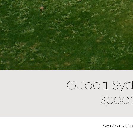
Guide til Syd
spaom
HOME
/
KULTUR
/
RE