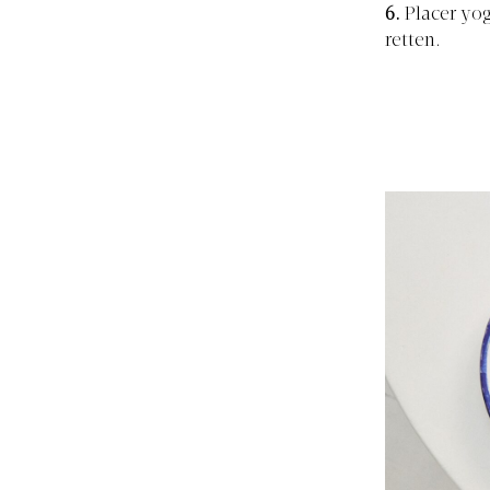
6.
Placer yog
retten.