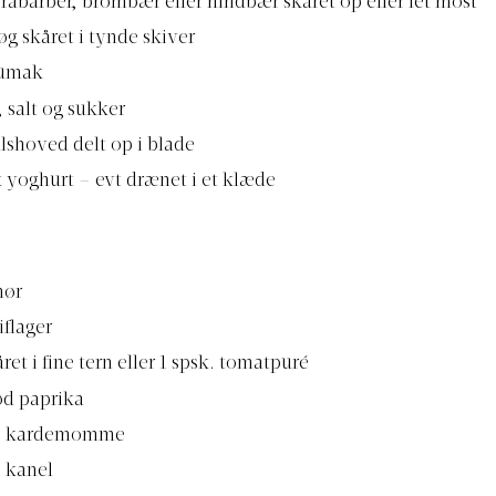
 rabarber, brombær eller hindbær skåret op eller let most
øg skåret i tynde skiver
sumak
 salt og sukker
ålshoved delt op i blade
 yoghurt – evt drænet i et klæde
mør
iflager
ret i fine tern eller 1 spsk. tomatpuré
sød paprika
ds kardemomme
s kanel