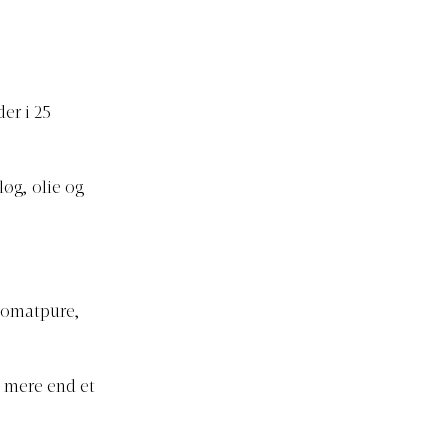
er i 25
øg, olie og
 tomatpure,
e mere end et