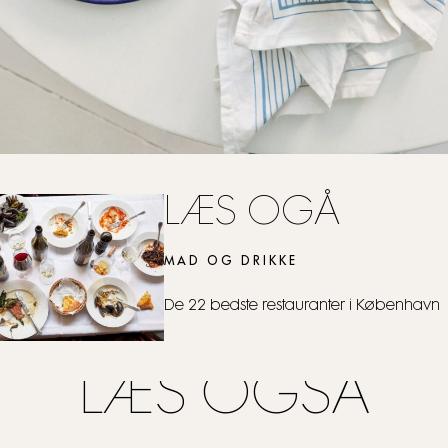
LÆS OGÅ
MAD OG DRIKKE
De 22 bedste restauranter i København
LÆS OGSÅ