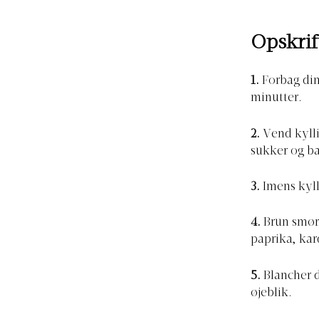
Opskrif
1.
Forbag din
minutter.
2.
Vend kylli
sukker og ba
3.
Imens kyll
4.
Brun smør 
paprika, ka
5.
Blancher d
øjeblik.