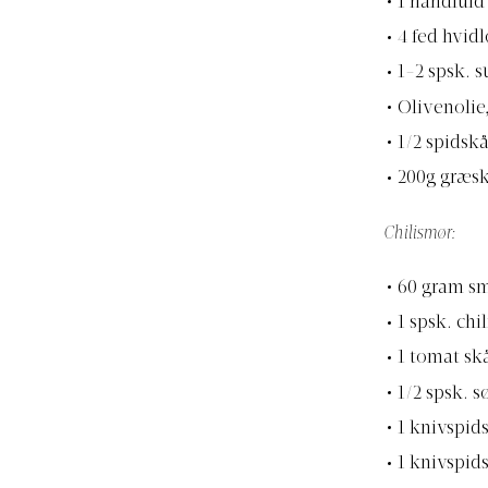
1 håndfuld
4 fed hvidl
1-2 spsk. 
Olivenolie,
1/2 spidsk
200g græsk
Chilismør:
60 gram s
1 spsk. chil
1 tomat skå
1/2 spsk. 
1 knivspi
1 knivspid