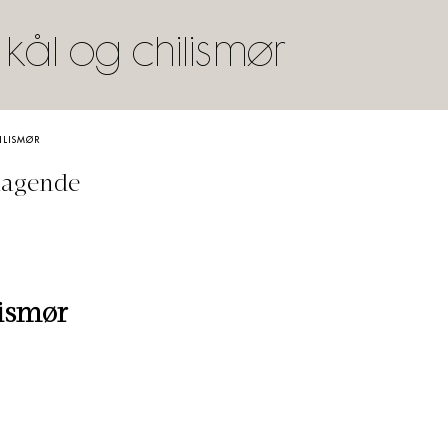
 kål og chilismør
ILISMØR
magende
lismør