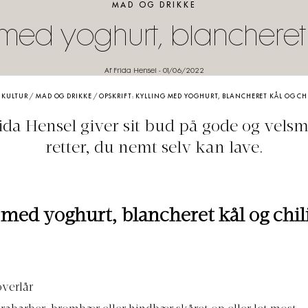
MAD OG DRIKKE
g med yoghurt, blancheret
Af Frida Hensel
-
01/06/2022
/
KULTUR
/
MAD OG DRIKKE
/
OPSKRIFT: KYLLING MED YOGHURT, BLANCHERET KÅL OG CH
ida Hensel giver sit bud på gode og vels
retter, du nemt selv kan lave.
 med yoghurt, blancheret kål og chi
overlår