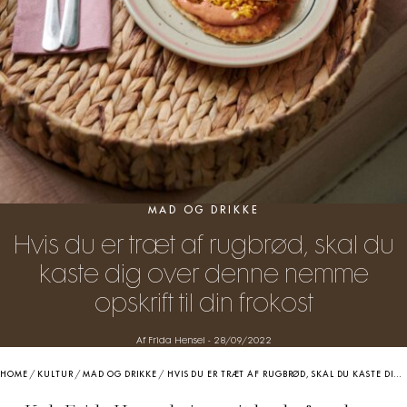
MAD OG DRIKKE
Hvis du er træt af rugbrød, skal du
kaste dig over denne nemme
opskrift til din frokost
Af Frida Hensel
-
28/09/2022
HOME
/
KULTUR
/
MAD OG DRIKKE
/
HVIS DU ER TRÆT AF RUGBRØD, SKAL DU KASTE DIG OVER DENNE NEMME OPSKRIFT TIL DIN FROKOST