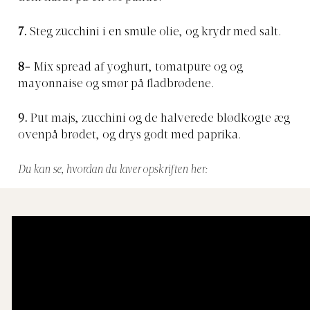
7.
Steg zucchini i en smule olie, og krydr med salt.
8-
Mix spread af yoghurt, tomatpure og og
mayonnaise og smør på fladbrødene.
9.
Put majs, zucchini og de halverede blødkogte æg
ovenpå brødet, og drys godt med paprika.
Du kan se, hvordan du laver opskriften her: