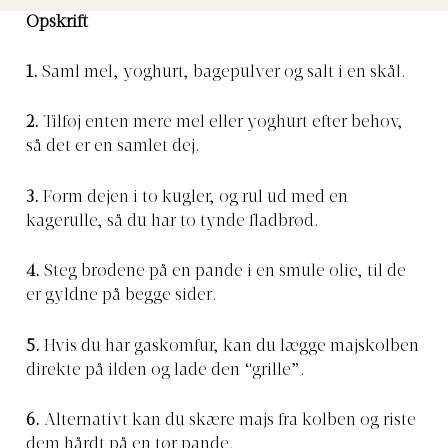
Opskrift
1.
Saml mel, yoghurt, bagepulver og salt i en skål.
2.
Tilføj enten mere mel eller yoghurt efter behov,
så det er en samlet dej.
3.
Form dejen i to kugler, og rul ud med en
kagerulle, så du har to tynde fladbrød.
4.
Steg brødene på en pande i en smule olie, til de
er gyldne på begge sider.
5.
Hvis du har gaskomfur, kan du lægge majskolben
direkte på ilden og lade den “grille”.
6.
Alternativt kan du skære majs fra kolben og riste
dem hårdt på en tør pande.