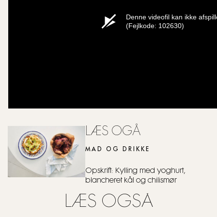
Denne videofil kan ikke afspill
(Fejlkode: 102630)
LÆS OGÅ
MAD OG DRIKKE
Opskrift: Kylling med yoghurt,
blancheret kål og chilismør
LÆS OGSÅ