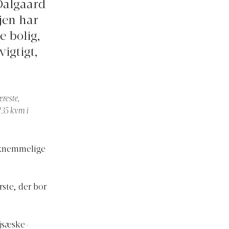
Dalgaard
jen har
e bolig,
vigtigt,
reste,
135 kvm i
aknemmelige
ste, der bor
øjsæske-