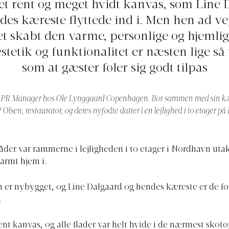
 et rent og meget hvidt kanvas, som Line 
des kæreste flyttede ind i. Men hen ad ve
t skabt den varme, personlige og hjemlig
tetik og funktionalitet er næsten lige så 
som at gæster føler sig godt tilpas
, PR Manager hos Ole Lynggaard Copenhagen. Bor sammen med sin kæ
Olsen, restauratør, og deres nyfødte datter i en lejlighed i to etager på 
der var rammerne i lejligheden i to etager i Nordhavn ut
varmt hjem i.
r nybygget, og Line Dalgaard og hendes kæreste er de før
.
rent kanvas, og alle flader var helt hvide i de nærmest skot