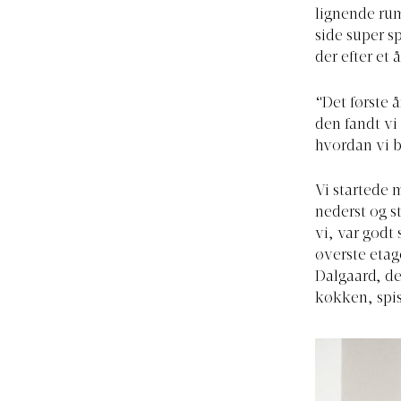
lignende rum
side super s
der efter et 
“Det første å
den fandt vi
hvordan vi b
Vi startede 
nederst og s
vi, var godt
øverste etag
Dalgaard, de
køkken, spis