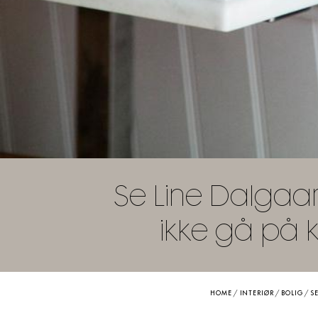
Se Line Dalgaards
ikke gå på 
HOME
/
INTERIØR
/
BOLIG
/
S