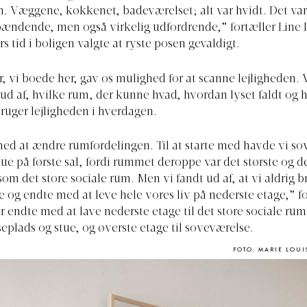
. Væggene, køkkenet, badeværelset; alt var hvidt. Det va
pændende, men også virkelig udfordrende,” fortæller Line 
års tid i boligen valgte at ryste posen gevaldigt.
r, vi boede her, gav os mulighed for at scanne lejligheden. V
 ud af, hvilke rum, der kunne hvad, hvordan lyset faldt og 
ruger lejligheden i hverdagen.
med at ændre rumfordelingen. Til at starte med havde vi s
tue på første sal, fordi rummet deroppe var det største og d
 som det store sociale rum. Men vi fandt ud af, at vi aldrig 
e og endte med at leve hele vores liv på nederste etage,” fo
r endte med at lave nederste etage til det store sociale ru
eplads og stue, og øverste etage til soveværelse.
FOTO: MARIE LOU