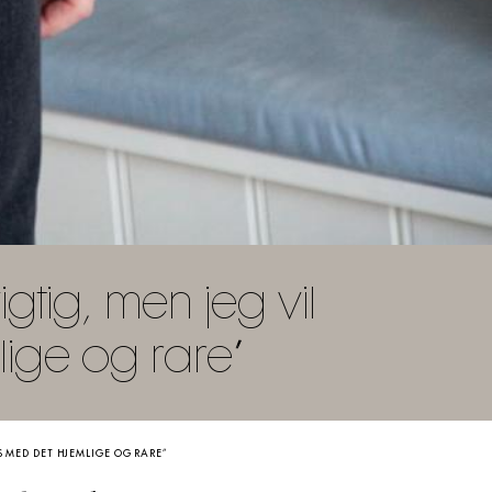
igtig, men jeg vil
ige og rare”
S MED DET HJEMLIGE OG RARE”