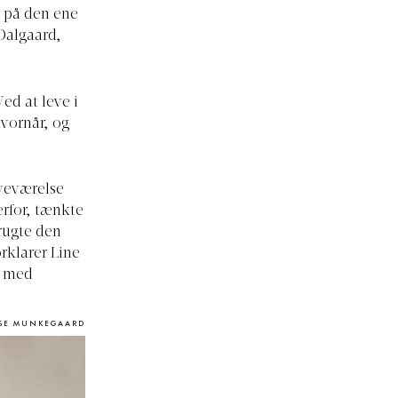
r på den ene
Dalgaard,
ed at leve i
hvornår, og
oveværelse
erfor, tænkte
brugte den
rklarer Line
m med
ISE MUNKEGAARD