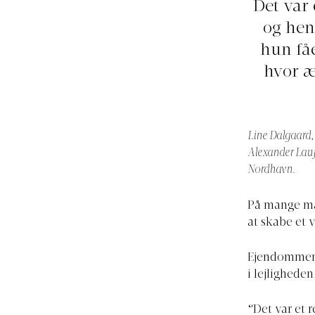
Det var
og hen
hun fåe
hvor æs
Line Dalgaard
Alexander Lauf 
Nordhavn.
På mange må
at skabe et 
Ejendommen e
i lejligheden
“Det var et 