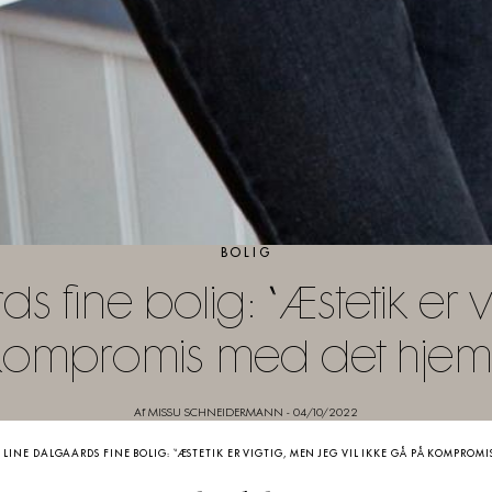
BOLIG
 fine bolig: “Æstetik er v
kompromis med det hjeml
Af MISSU SCHNEIDERMANN
-
04/10/2022
E LINE DALGAARDS FINE BOLIG: “ÆSTETIK ER VIGTIG, MEN JEG VIL IKKE GÅ PÅ KOMPROMI