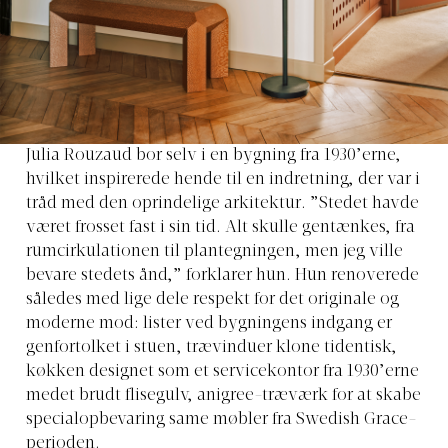
Julia Rouzaud bor selv i en bygning fra 1930’erne,
hvilket inspirerede hende til en indretning, der var i
tråd med den oprindelige arkitektur. ”Stedet havde
været frosset fast i sin tid. Alt skulle gentænkes, fra
rumcirkulationen til plantegningen, men jeg ville
bevare stedets ånd,” forklarer hun. Hun renoverede
således med lige dele respekt for det originale og
moderne mod: lister ved bygningens indgang er
genfortolket i stuen, trævinduer klone tidentisk,
køkken designet som et servicekontor fra 1930’erne
medet brudt flisegulv, anigree-træværk for at skabe
specialopbevaring same møbler fra Swedish Grace-
perioden.