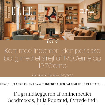
BOLIG
Kom med indenfor i den parisiske
bolig med et strejf af 1930’erne og
1970’erne
Af Audrey Schneuwly
-
15/12/2025
HOME
/
INTERIØR
/
BOLIG
/
KOM MED INDENFOR I DEN PARISISKE BOLIG MED ET STREJF AF 1930’ERNE OG 1970’ERNE
Da grundlæggeren af onlinemediet
Goodmoods, Julia Rouzaud, flyttede ind i