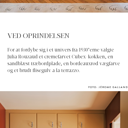
VED OPRINDELSEN
For at fordybe sig i et univers fra 1930’erne valgte
Julia Rouzaud et cremefarvet Cubex-køkken, en
sandblæst træbordplade, en bordeauxrød vægfarve
og et brudt flisegulv a la terrazzo.
FOTO: JÉROME GALLAND