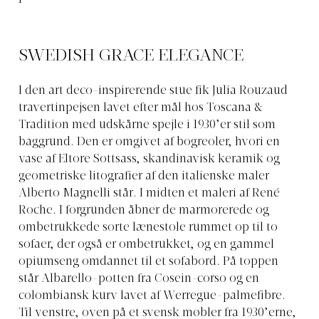
SWEDISH GRACE ELEGANCE
I den art deco-inspirerende stue fik Julia Rouzaud
travertinpejsen lavet efter mål hos Toscana &
Tradition med udskårne spejle i 1930’er stil som
baggrund. Den er omgivet af bogreoler, hvori en
vase af Eltore Sottsass, skandinavisk keramik og
geometriske litografier af den italienske maler
Alberto Magnelli står. I midten et maleri af René
Roche. I forgrunden åbner de marmorerede og
ombetrukkede sorte lænestole rummet op til to
sofaer, der også er ombetrukket, og en gammel
opiumseng omdannet til et sofabord. På toppen
står Albarello-potten fra Cosein-corso og en
colombiansk kurv lavet af Werregue-palmefibre.
Til venstre, oven på et svensk møbler fra 1930’erne,