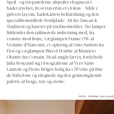
Spejl- og træpanelerne afspejler elegancen i
badeværelset, hvor travertin er i fokus – både i
gulvets layout, badekarrets beklædning og den
specialfremstillede bordplade. Alt fra Tuscan &
Tradition og baseret på træfinermøbler. Tre lamper
fuldender den raffinerede indretning med, fra
venstre mod højre, væglampen Frame OW af
Violaine d’Harcourt, et ophæng af Gino Sarfatti fra
Flos og væglampen Nuvol Double af Mauricio
Obarrio fra Contain. Hvad angår farver, fordybede
Julia Rouzaud sig i fotografierne af Yves Saint
Laurent og Pierre Bergés bolig fra i 70’erne på Rue
de Babylone og tilegnede sig den gennemgående
palette af beige, træ og creme.
FOTO: JÉROME GALLAND