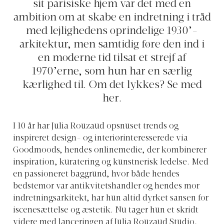
sit parisiske hjem var det med en
ambition om at skabe en indretning i tråd
med lejlighedens oprindelige 1930’-
arkitektur, men samtidig føre den ind i
en moderne tid tilsat et strejf af
1970’erne, som hun har en særlig
kærlighed til. Om det lykkes? Se med
her.
I 10 år har Julia Rouzaud opsnuset trends og
inspireret design- og interiørinteresserede via
Goodmoods, hendes onlinemedie, der kombinerer
inspiration, kuratering og kunstnerisk ledelse. Med
en passioneret baggrund, hvor både hendes
bedstemor var antikvitetshandler og hendes mor
indretningsarkitekt, har hun altid dyrket sansen for
iscenesættelse og æstetik. Nu tager hun et skridt
videre med lanceringen af Julia Rouzaud Studio,