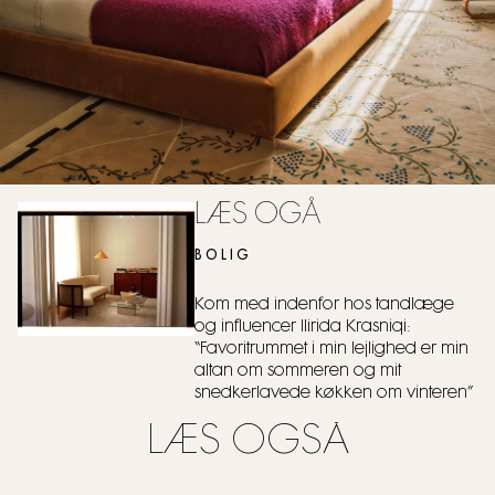
LÆS OGÅ
BOLIG
Kom med indenfor hos tandlæge
og influencer Ilirida Krasniqi:
“Favoritrummet i min lejlighed er min
altan om sommeren og mit
snedkerlavede køkken om vinteren”
LÆS OGSÅ