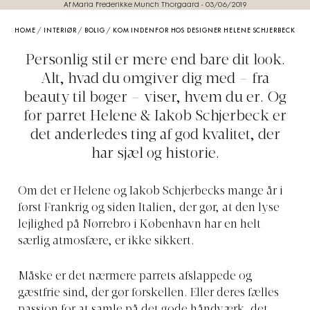
Af Maria Frederikke Munch Thorgaard
-
03/06/2019
HOME
/
INTERIØR
/
BOLIG
/
KOM INDENFOR HOS DESIGNER HELENE SCHJERBECK
Personlig stil er mere end bare dit look.
Alt, hvad du omgiver dig med – fra
beauty til bøger – viser, hvem du er. Og
for parret Helene & Iakob Schjerbeck er
det anderledes ting af god kvalitet, der
har sjæl og historie.
Om det er Helene og Iakob Schjerbecks mange år i
først Frankrig og siden Italien, der gør, at den lyse
lejlighed på Nørrebro i København har en helt
særlig atmosfære, er ikke sikkert.
Måske er det nærmere parrets afslappede og
gæstfrie sind, der gør forskellen. Eller deres fælles
passion for at samle på det gode håndværk, det