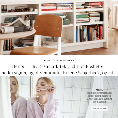
FOTO: PIA WINTHER
Her bor: Hhv. 50 år, arkitekt, Edition Poshette-
meddesigner, og olivenbonde, Helene Schjerbeck, og 54 år
og vinhandler, Iakob Schjerbeck. De bor i en lejlighed på
Nørrebro i København, og har været sammen siden 1987.
De har boet mange år i Frankrig og bor i dag også delvist i
Italien. Sammen har de to sønner på hhv. 19 og 25 år.
Følg Helenes Edition Poshette-univers på
@editionposhette
og Iakobs vinhandel på
@vintrovin
.