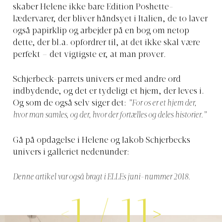
skaber Helene ikke bare Edition Poshette-
lædervarer, der bliver håndsyet i Italien, de to laver
også papirklip og arbejder på en bog om netop
dette, der bl.a. opfordrer til, at det ikke skal være
perfekt – det vigtigste er, at man prøver.
Schjerbeck-parrets univers er med andre ord
indbydende, og det er tydeligt et hjem, der leves i.
Og som de også selv siger det:
”For os er et hjem der,
hvor man samles, og der, hvor der fortælles og deles historier.”
Gå på opdagelse i Helene og Iakob Schjerbecks
univers i galleriet nedenunder:
Denne artikel var også bragt i ELLEs juni-nummer 2018.
1
/
11