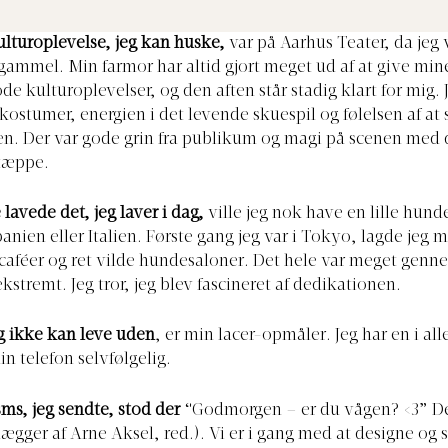
ulturoplevelse, jeg kan huske,
var på Aarhus Teater, da jeg
gammel. Min farmor har altid gjort meget ud af at give min
de kulturoplevelser, og den aften står stadig klart for mig.
 kostumer, energien i det levende skuespil og følelsen af at 
len. Der var gode grin fra publikum og magi på scenen med d
etæppe.
 lavede det, jeg laver i dag,
ville jeg nok have en lille hun
panien eller Italien. Første gang jeg var i Tokyo, lagde jeg 
aféer og ret vilde hundesaloner. Det hele var meget genne
kstremt. Jeg tror, jeg blev fascineret af dedikationen.
g ikke kan leve uden
,
er min lacer-opmåler. Jeg har en i al
in telefon selvfølgelig.
sms, jeg sendte, stod der
“Godmorgen – er du vågen? <3” Den
ægger af Arne Aksel, red.). Vi er i gang med at designe og