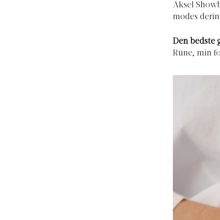
Aksel Showb
mødes derind
Den bedste ga
Rune, min fo