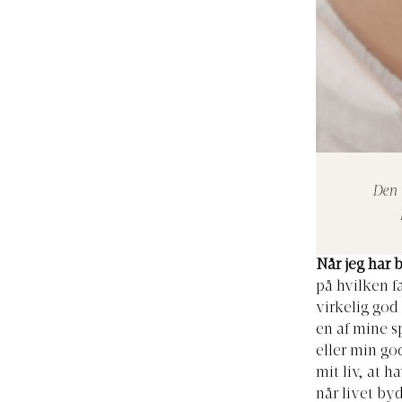
Den 
Når jeg har b
på hvilken fa
virkelig god
en af mine s
eller min go
mit liv, at h
når livet byd