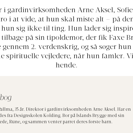
r i gardinvirksomheden Arne Aksel, Sofie
 ro i at vide, at hun skal miste alt – på d
hun sig ikke til ting. Hun lader sig inspir
tilbage på sin tipoldemor, der fik Faxe B
 gennem 2. verdenskrig, og så søger hun
ne spirituelle vejledere, når hun famler. V
hende.
 bog
Pallma, 35 år. Direktør i gardinvirksomheden Arne Aksel. Har en
des
fra Designskolen Kolding. Bor på Islands Brygge med sin
ede, Rune, og sammen venter parret deres første barn.