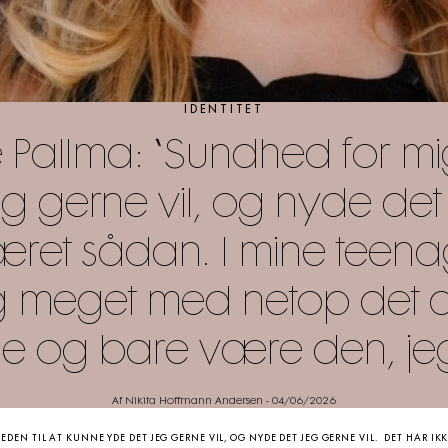
IDENTITET
 Pallma: “Sundhed for mig 
g gerne vil, og nyde det j
 været sådan. I mine teen
eget med netop det at h
e og bare være den, jeg
Af Nikita Hoffmann Andersen
-
04/06/2026
UNNE YDE DET JEG GERNE VIL, OG NYDE DET JEG GERNE VIL. DET HAR IKKE ALTID VÆRET SÅDAN. I MINE TEEN