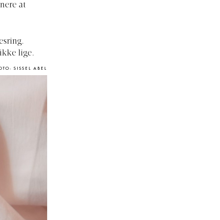
nere at
esring.
 ikke lige.
OTO: SISSEL ABEL