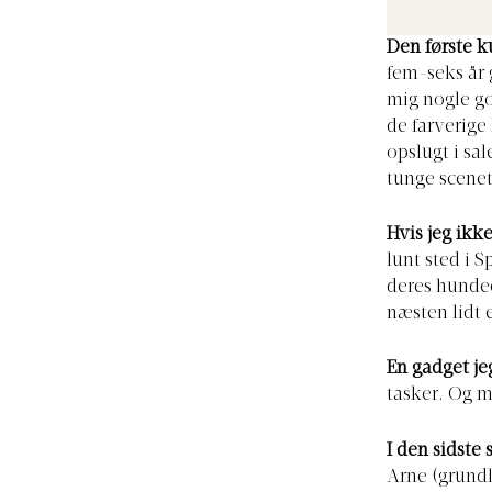
Den første k
fem-seks år 
mig nogle go
de farverige
opslugt i sa
tunge scen
Hvis jeg ikke
lunt sted i S
deres hundec
næsten lidt e
En gadget je
tasker. Og m
I den sidste 
Arne (grundl