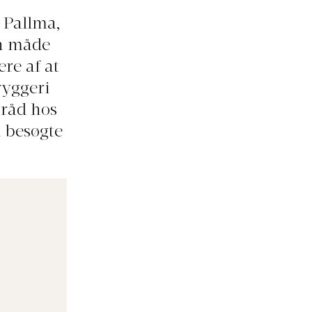
 Pallma,
en måde
ere af at
ryggeri
 råd hos
i besøgte