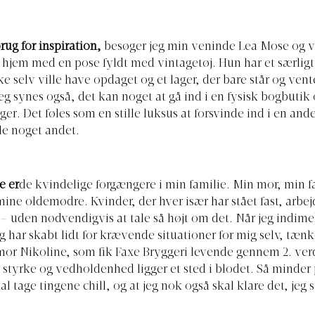
rug for inspiration,
besøger jeg min veninde Lea Mose og 
 hjem med en pose fyldt med vintagetøj. Hun har et særligt 
e selv ville have opdaget og et lager, der bare står og vent
Jeg synes også, det kan noget at gå ind i en fysisk bogbutik 
ger. Det føles som en stille luksus at forsvinde ind i en an
le noget andet.
e er
de kvindelige forgængere i min familie. Min mor, min 
ne oldemødre. Kvinder, der hver især har stået fast, arbej
 – uden nødvendigvis at tale så højt om det.
Når jeg indim
g har skabt lidt for krævende situationer for mig selv, tænk
or Nikoline, som fik Faxe Bryggeri levende gennem 2. ver
 styrke og vedholdenhed ligger et sted i blodet. Så minder 
al tage tingene chill, og at jeg nok også skal klare det, jeg st