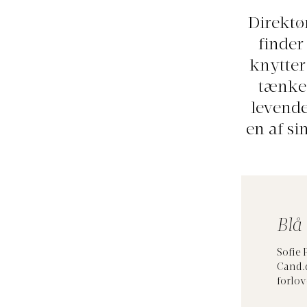
Direktø
finder
knytter 
tænke 
levende
en af si
Blå
Sofie 
Cand.
forlov