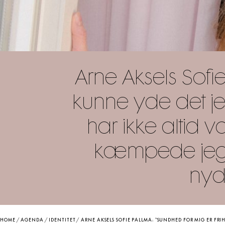
Arne Aksels Sofie
kunne yde det je
har ikke altid
kæmpede jeg m
nyd
HOME
/
AGENDA
/
IDENTITET
/
ARNE AKSELS SOFIE PALLMA: “SUNDHED FOR MIG ER FRIHEDEN TIL AT K