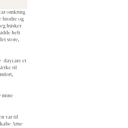
 var omkring
e brødre og
 Jeg husker
sidde helt
et store,
de-daycare et
mærke til
mført,
le mine
 var til
 skabe Arne