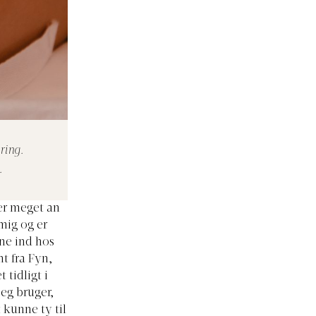
ring.
.
mer meget an
 mig og er
rne ind hos
t fra Fyn,
 tidligt i
jeg bruger,
 kunne ty til