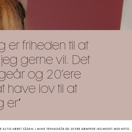
er friheden til at
eg gerne vil. Det
ageår og 20’ere
ave lov til at
 er”
AGEÅR OG 20’ERE KÆMPEDE JEG MEGET MED NETOP DET AT HAVE LOV TIL AT NYDE OG BARE VÆRE DEN, JEG ER”