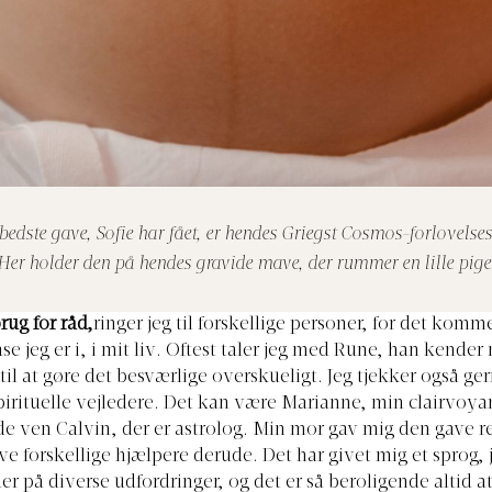
bedste gave, Sofie har fået, er hendes Griegst Cosmos-forlovelses
Her holder den på hendes gravide mave, der rummer en lille pige
rug for råd,
ringer jeg til forskellige personer, for det kom
se jeg er i, i mit liv. Oftest taler jeg med Rune, han kender
 til at gøre det besværlige overskueligt. Jeg tjekker også ge
pirituelle vejledere. Det kan være Marianne, min clairvoyan
de ven Calvin, der er astrolog. Min mor gav mig den gave ret
ave forskellige hjælpere derude. Det har givet mig et sprog, 
er på diverse udfordringer, og det er så beroligende altid at