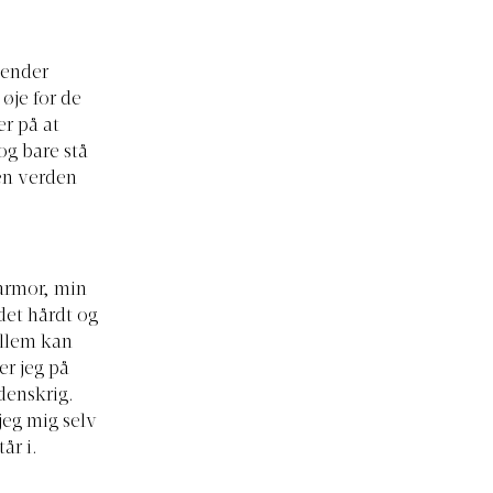
vender
øje for de
er på at
og bare stå
den verden
farmor, min
det hårdt og
ellem kan
er jeg på
denskrig
.
jeg mig selv
år i.