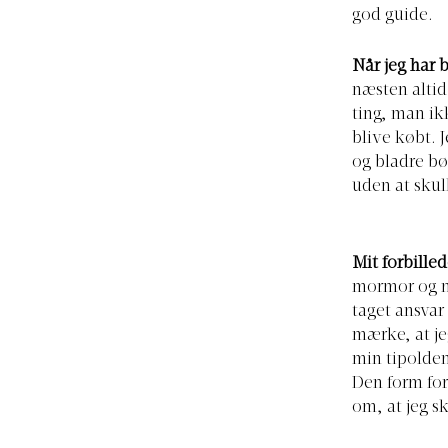
god guide.
Når jeg har b
næsten altid
ting, man ikk
blive købt. 
og bladre bø
uden at skul
Mit forbilled
mormor og mi
taget ansvar
mærke, at je
min tipoldem
Den form for
om, at jeg sk