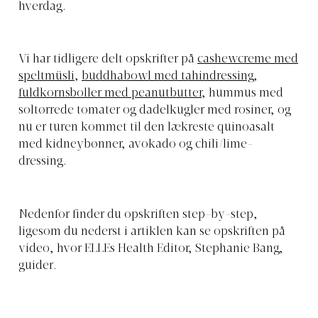
hverdag.
Vi har tidligere delt opskrifter på
cashewcreme med
speltmüsli
,
buddhabowl med tahindressing
,
fuldkornsboller med peanutbutter
,
hummus med
soltørrede tomater
og
dadelkugler med rosiner
, og
nu er turen kommet til den lækreste quinoasalt
med kidneybønner, avokado og chili/lime-
dressing.
Nedenfor finder du opskriften step-by-step,
ligesom du nederst i artiklen kan se opskriften på
video, hvor ELLEs Health Editor, Stephanie Bang,
guider.