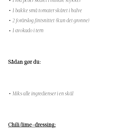
1 rød peber skåret i mindre stykker
1 bakke små tomater skåret i halve
2 forårsløg fintsnittet (kun det grønne)
1 avokado i tern
Sådan gør du:
Miks alle ingredienser i en skål
Chili/lime-dressing: