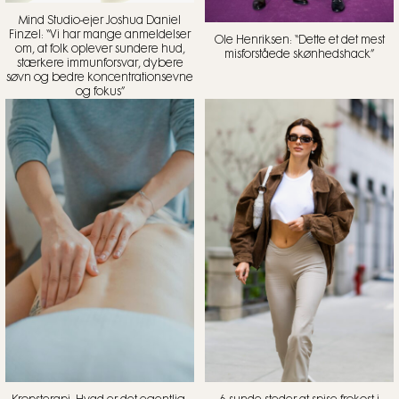
Mind Studio-ejer Joshua Daniel
Finzel: “Vi har mange anmeldelser
Ole Henriksen: “Dette et det mest
om, at folk oplever sundere hud,
misforståede skønhedshack”
stærkere immunforsvar, dybere
søvn og bedre koncentrationsevne
og fokus”