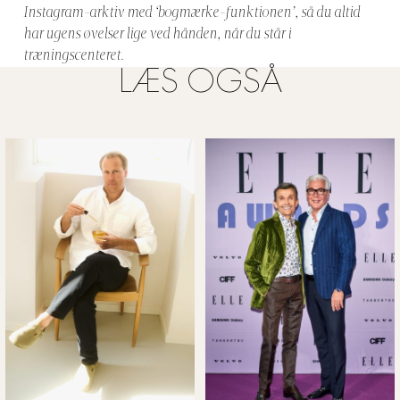
Instagram-arktiv med ‘bogmærke-funktionen’, så du altid
har ugens øvelser lige ved hånden, når du står i
træningscenteret.
LÆS OGSÅ