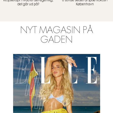
Kropsterapi: Hvad er det egentlig,
6 sunde steder at spise frokost i
det går ud på?
København
NYT MAGASIN PÅ
GADEN