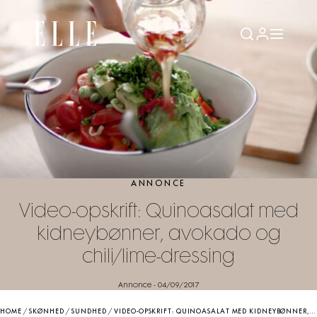
ANNONCE
Video-opskrift: Quinoasalat med
kidneybønner, avokado og
chili/lime-dressing
Annonce
-
04/09/2017
HOME
/
SKØNHED
/
SUNDHED
/
VIDEO-OPSKRIFT: QUINOASALAT MED KIDNEYBØNNER, AVOKADO OG CHILI/LIME-DRESSING