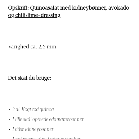
Opskrift: Quinoasalat med kidneybønner, avokado
og chili/lime-dressing
Varighed ca. 2,5 min.
Det skal du bruge:
2 dl. Kogt rød quinoa
1 lille skål optøede edamamebønner
1 dåse kidneybønner