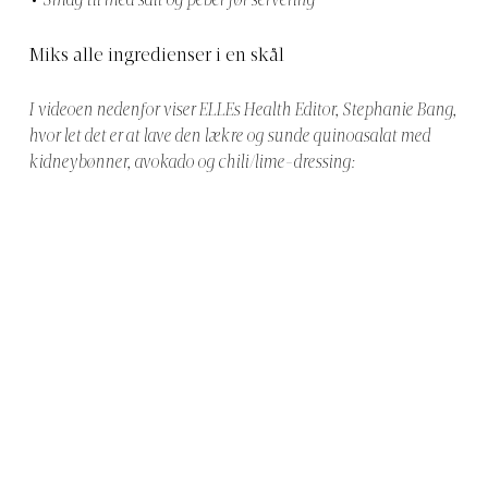
Smag til med salt og peber før servering
Miks alle ingredienser i en skål
I videoen nedenfor viser ELLEs Health Editor, Stephanie Bang,
hvor let det er at lave den lækre og sunde quinoasalat med
kidneybønner, avokado og chili/lime-dressing: