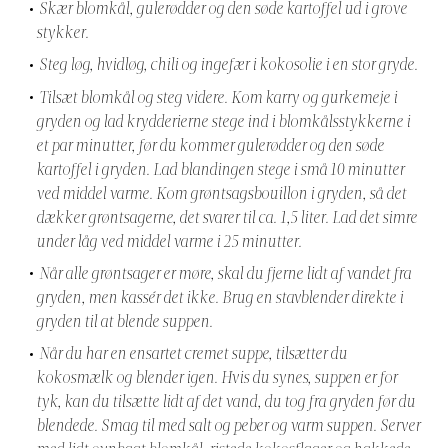
Skær blomkål, gulerødder og den søde kartoffel ud i grove
stykker.
Steg løg, hvidløg, chili og ingefær i kokosolie i en stor gryde.
Tilsæt blomkål og steg videre. Kom karry og gurkemeje i
gryden og lad krydderierne stege ind i blomkålsstykkerne i
et par minutter, før du kommer gulerødder og den søde
kartoffel i gryden. Lad blandingen stege i små 10 minutter
ved middel varme. Kom grøntsagsbouillon i gryden, så det
dækker grøntsagerne, det svarer til ca. 1,5 liter. Lad det simre
under låg ved middel varme i 25 minutter.
Når alle grøntsager er møre, skal du fjerne lidt af vandet fra
gryden, men kassér det ikke. Brug en stavblender direkte i
gryden til at blende suppen.
Når du har en ensartet cremet suppe, tilsætter du
kokosmælk og blender igen. Hvis du synes, suppen er for
tyk, kan du tilsætte lidt af det vand, du tog fra gryden før du
blendede. Smag til med salt og peber og varm suppen. Server