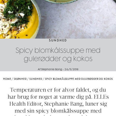
SUNDHED
Spicy blomkålssuppe med
gulerødder og kokos
Af Stephanie Bang
-
26/11/2018
HOME
/
SKØNHED
/
SUNDHED
/
SPICY BLOMKÅLSSUPPE MED GULERØDDER OG KOKOS
Temperaturen er for alvor faldet, og du
har brug for noget at varme dig på. ELLEs
Health Editor, Stephanie Bang, luner sig
med sin spicy blomkålssuppe med