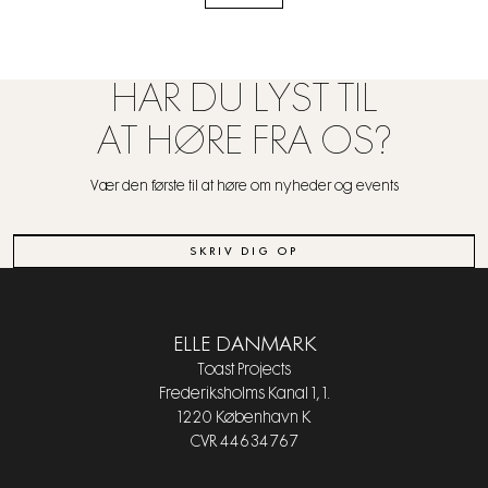
HAR DU LYST TIL
AT HØRE FRA OS?
Vær den første til at høre om nyheder og events
SKRIV DIG OP
ELLE DANMARK
Toast Projects
Frederiksholms Kanal 1, 1.
1220 København K
CVR 44634767