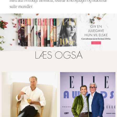
med lidt ovnbagt blomkål, ristede kokosflager og hakkede
salte mandler.
LÆS OGSÅ