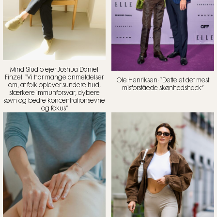
Mind Studio-ejer Joshua Daniel
Finzel: “Vi har mange anmeldelser
Ole Henriksen: “Dette et det mest
om, at folk oplever sundere hud,
misforståede skønhedshack”
stærkere immunforsvar, dybere
søvn og bedre koncentrationsevne
og fokus”