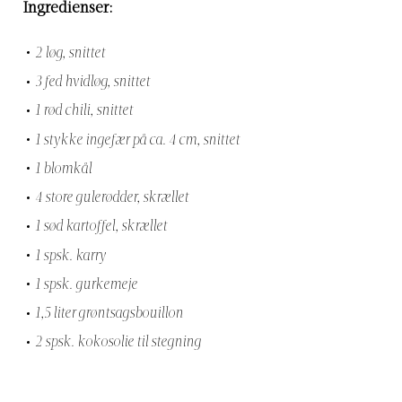
Ingredienser:
2 løg, snittet
3 fed hvidløg, snittet
1 rød chili, snittet
1 stykke ingefær på ca. 4 cm, snittet
1 blomkål
4 store gulerødder, skrællet
1 sød kartoffel, skrællet
1 spsk. karry
1 spsk. gurkemeje
1,5 liter grøntsagsbouillon
2 spsk. kokosolie til stegning