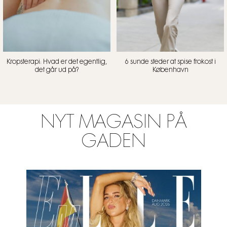
Kropsterapi: Hvad er det egentlig,
6 sunde steder at spise frokost i
det går ud på?
København
NYT MAGASIN PÅ
GADEN