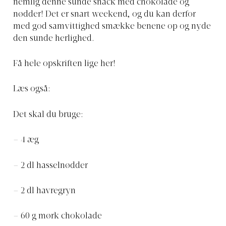
nemlig denne sunde snack med chokolade og
nødder! Det er snart weekend, og du kan derfor
med god samvittighed smække benene op og nyde
den sunde herlighed.
Få hele opskriften lige her!
Læs også:
Det skal du bruge:
– 4 æg
– 2 dl hasselnødder
– 2 dl havregryn
– 60 g mørk chokolade