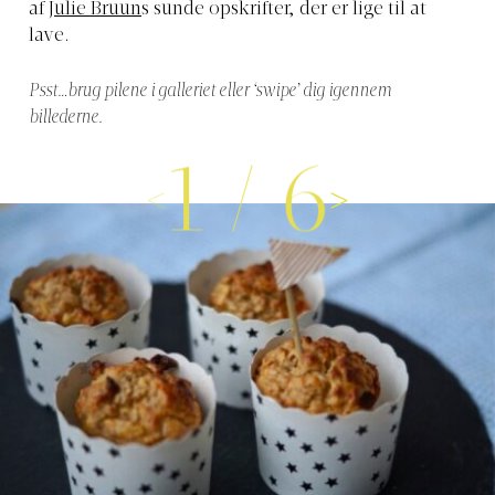
af
Julie Bruun
s sunde opskrifter, der er lige til at
lave.
Psst…brug pilene i galleriet eller ‘swipe’ dig igennem
billederne.
1
/
6