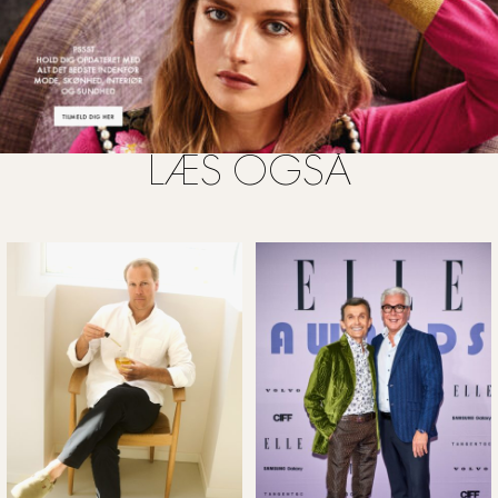
LÆS OGSÅ