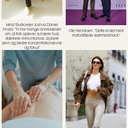
Mind Studio-ejer Joshua Daniel
Finzel: “Vi har mange anmeldelser
Ole Henriksen: “Dette et det mest
om, at folk oplever sundere hud,
misforståede skønhedshack”
stærkere immunforsvar, dybere
søvn og bedre koncentrationsevne
og fokus”