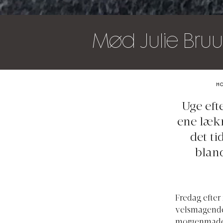
Mød Julie Bruu
H
Uge eft
ene lækr
det t
bland
Fredag efter
velsmagende 
morgenmaden.