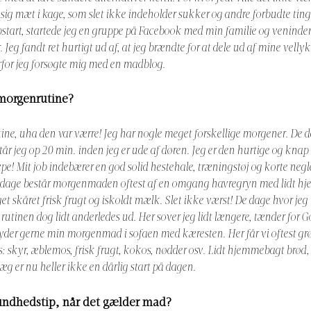
ig mæt i kage, som slet ikke indeholder sukker og andre forbudte ting
start, startede jeg en gruppe på Facebook med min familie og veninder,
. Jeg fandt ret hurtigt ud af, at jeg brændte for at dele ud af mine velly
orfor jeg forsøgte mig med en madblog.
 morgenrutine?
ne, uha den var værre! Jeg har nogle meget forskellige morgener. De d
står jeg op 20 min. inden jeg er ude af døren. Jeg er den hurtige og knap
pe! Mit job indebærer en god solid hestehale, træningstøj og korte negle,
 dage består morgenmaden oftest af en omgang havregryn med lidt h
et skåret frisk frugt og iskoldt mælk. Slet ikke værst! De dage hvor je
ser rutinen dog lidt anderledes ud. Her sover jeg lidt længere, tænder for 
er gerne min morgenmad i sofaen med kæresten. Her får vi oftest gr
: skyr, æblemos, frisk frugt, kokos, nødder osv. Lidt hjemmebagt brød,
æg er nu heller ikke en dårlig start på dagen.
sundhedstip, når det gælder mad?