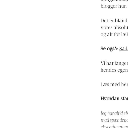
blogger hun
Det er bland
vores absolu
og alt for l
Se også:
Såd
Vi har fanget
hendes egen 
Læs med her
Hvordan star
Jeg har altid e
mad spændende 
eksperimentere 