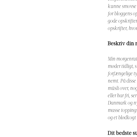
kunne smovse s
før bloggens op
gode opskrifter
opskrifter, hv
Beskriv din
Min morgenruti
møder tidligt, 
forfængelige ty
nemt. På disse
müsli over, nog
eller har fri, 
Danmark og nyd
masse toppings
og et blødkogt 
Dit bedste 