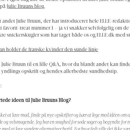
 på
Julie Bruuns blog
.
t andet Julie Bruun, der har introduceret hele ELLE-redakti
t favorit-treat nummer 1 – ja vi snakker selvfølgelig om d
ækre snickerskugler som har taget både os og
ELLE.dk
med s
an holder de franske kvinder den sunde linje
 Julie Bruun til en lille Q&A, hvor du blandt andet kan find
yndlings opskrift og hendes allerbedste sundhedstip.
:
tede ideen til Julie Bruuns Blog?
lsket at lave mad, finde på nye opskrifter og især at lege med idéen om 
og velsmagende. Jeg har en svaghed for søde sager og begyndte for no
med at lave sundere alternativer hertil. For hvor fedt ville det ikke væ