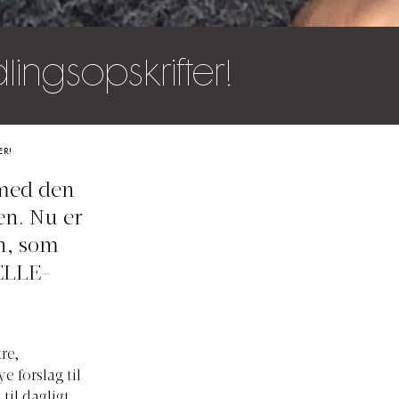
ingsopskrifter!
ER!
med den
en. Nu er
n, som
 ELLE-
re,
 forslag til
til dagligt