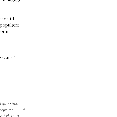
onen til
e populære
torm.
e svar på
at gøre sundt
gle år siden at
re, hvis man