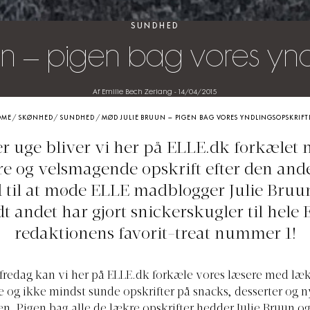
SUNDHED
n – pigen bag vores yndl
Af Emilie Bech Zerlang
-
14/04/2015
OME
/
SKØNHED
/
SUNDHED
/
MØD JULIE BRUUN – PIGEN BAG VORES YNDLINGSOPSKRIFT
er uge bliver vi her på
ELLE.dk
forkælet 
e og velsmagende opskrift efter den and
id til at møde ELLE madblogger Julie Bruu
t andet har gjort snickerskugler til hele
redaktionens favorit-treat nummer 1!
 fredag kan vi her på
ELLE.dk
forkæle vores læsere med læk
og ikke mindst sunde opskrifter på snacks, desserter og nye
 Pigen bag alle de lækre opskrifter hedder Julie Bruun og 