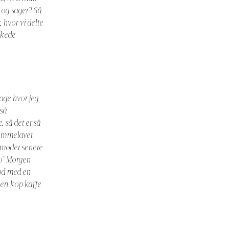
 og sager? Så
 hvor vi delte
kkede
age hvor jeg
 så
 så det er så
jemmelavet
g møder senere
Go’ Morgen
ød med en
 en kop kaffe