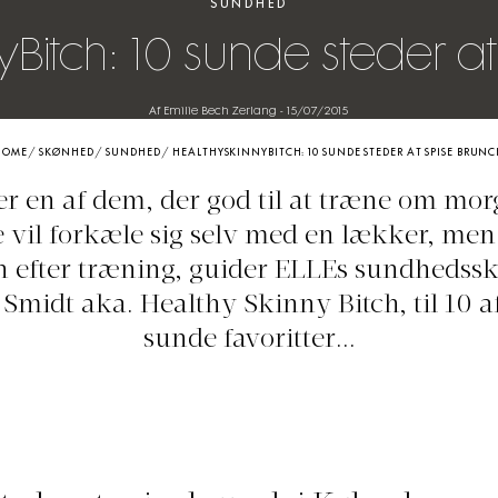
SUNDHED
Bitch: 10 sunde steder a
Af Emilie Bech Zerlang
-
15/07/2015
HOME
/
SKØNHED
/
SUNDHED
/
HEALTHYSKINNYBITCH: 10 SUNDE STEDER AT SPISE BRUN
er en af dem, der god til at træne om mo
 vil forkæle sig selv med en lækker, me
 efter træning, guider ELLEs sundhedssk
 Smidt aka. Healthy Skinny Bitch, til 10 
sunde favoritter...