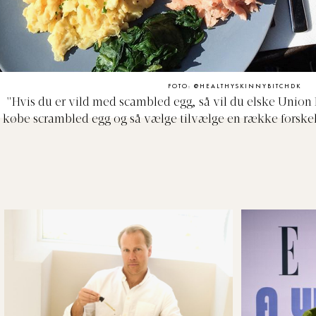
FOTO: @HEALTHYSKINNYBITCHDK
"Hvis du er vild med scambled egg, så vil du elske Union
købe scrambled egg og så vælge tilvælge en række forskell
bacon og brunchpølser til spinat og avokado. Så kan du 
morgenmad skal være".
The Union Kitchen, Store Stra