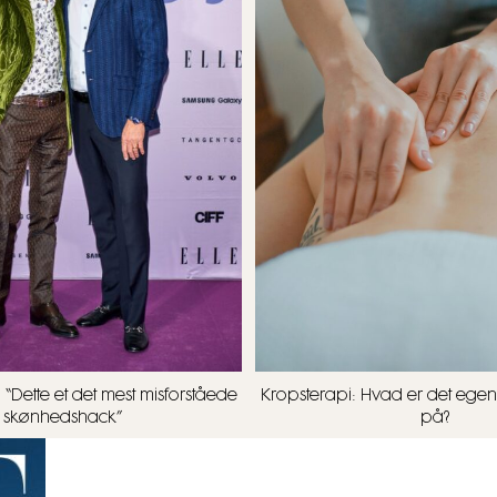
 “Dette et det mest misforståede
Kropsterapi: Hvad er det egent
skønhedshack”
på?