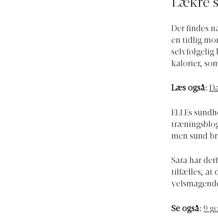
Lækre s
Der findes n
en tidlig mo
selvfølgelig
kalorier, so
Læs også:
Da
ELLEs sundhe
træningsblo
men sund br
Sara har der
tilfælles, at
velsmagende 
Se også:
9 g