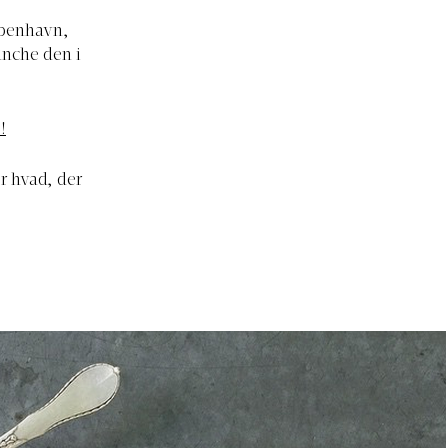
København,
runche den i
!
er hvad, der