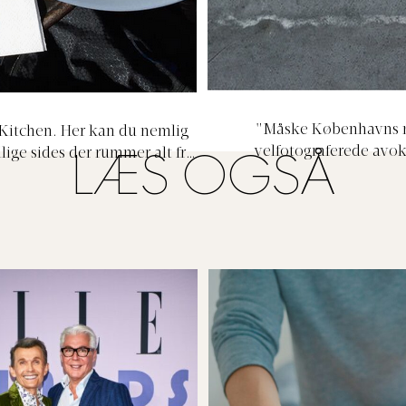
"Måske Københavns m
 Kitchen. Her kan du nemlig
velfotograferede avo
ige sides der rummer alt fra
LÆS OGSÅ
zucchini",
Atelie
selv styre, hvor sund din
ndstræde 21, København K