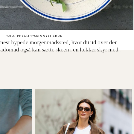
FOTO: @HEALTHYSKINNYBITCHDK
est hypede morgenmadssted, hvor du ud over den
kadomad også kan sætte skeen i en lækker skyr med
r September, Gothersgade 30, 1123 København K