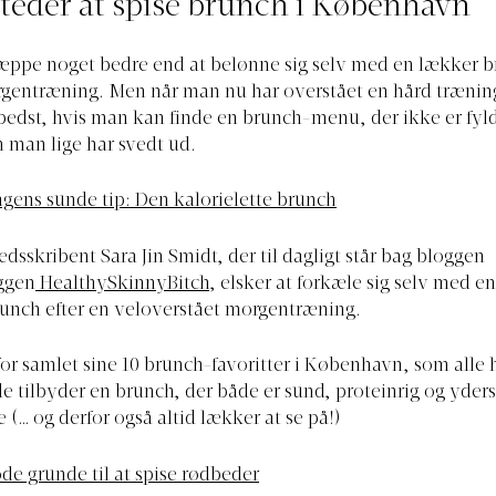
teder at spise brunch i København
æppe noget bedre end at belønne sig selv med en lækker b
rgentræning. Men når man nu har overstået en hård træning
 bedst, hvis man kan finde en brunch-menu, der ikke er fyl
m man lige har svedt ud.
gens sunde tip: Den kalorielette brunch
dsskribent Sara Jin Smidt, der til dagligt står bag bloggen
ggen
HealthySkinnyBitch
, elsker at forkæle sig selv med e
unch efter en veloverstået morgentræning.
for samlet sine 10 brunch-favoritter i København, som alle 
 de tilbyder en brunch, der både er sund, proteinrig og yders
(… og derfor også altid lækker at se på!)
ode grunde til at spise rødbeder