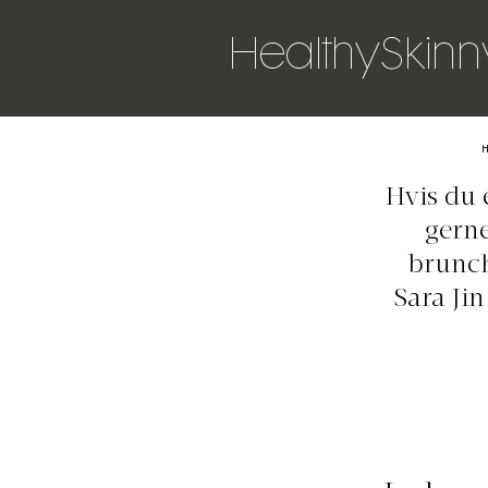
HealthySkinny
Hvis du 
gerne
brunch
Sara Jin