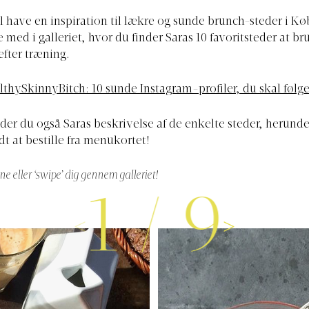
il have en inspiration til lækre og sunde brunch-steder i 
 med i galleriet, hvor du finder Saras 10 favoritsteder at b
fter træning.
lthySkinnyBitch: 10 sunde Instagram-profiler, du skal følge
inder du også Saras beskrivelse af de enkelte steder, herund
dt at bestille fra menukortet!
ne eller ‘swipe’ dig gennem galleriet!
1
/
9