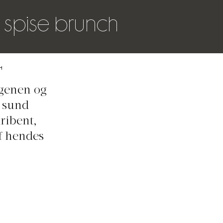
t spise brunch
CH
rgenen og
n sund
ribent,
af hendes