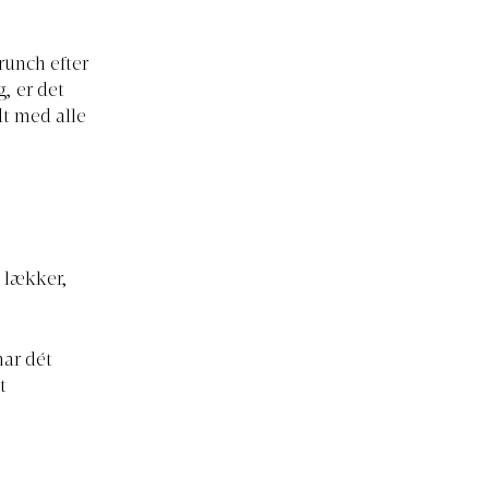
runch efter
, er det
dt med alle
n lækker,
har dét
t