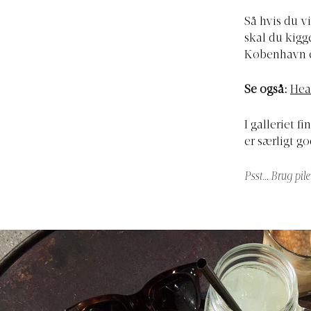
Så hvis du v
skal du kigge
København e
Se også:
Hea
I galleriet f
er særligt go
Psst… Brug pile