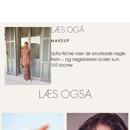
LÆS OGÅ
MAKEUP
Sofia Richie viser de smukkeste negle
frem – og neglelakken koster kun
100 kroner
LÆS OGSÅ