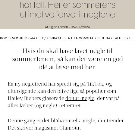
har talt: Her er sommerens
ultimative farve til neglene
Af Signe Larsen
-
06/07/2023
HOME
/
SKØNHED
/
MAKEUP
/
ZENDAYA, DUA LIPA OG SOFIA RICHIE HAR TALT: HER ER SOMMERENS ULTIMATIVE FARVE TIL NEGLENE
Hvis du skal have lavet negle til
sommerferien, så kan det være en god
idé at læse med her.
En ny negletrend har spredt sig på TikTok, og
eftersigende kan den blive lige så populær som
Hailey Biebers glaserede
donut-negle
, der var på
alles læber (og negle) i efteråret.
Denne gang er det blåbærmælk-negle, der trender.
Det skriver magasinet
Glamour.