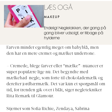
LÆS OGÅ
MAKEUP
Endelig! Neglelakken, der gang på
gang bliver udsolgt, er tilbage på
hylderne
Farven minder egentlig meget om babyblå, men
den har en mere cremet og mælket undertone.
– Cremede, blege farver eller “mælke”-nuancer er
super populære lige nu. Det begyndte med
mælkebad-negle, som førte til chokolademælk og
derefter jordbærmælk. Det var kun et spørgsmål om
tid, før trenden gik over i blåt, siger negletekniker
Rita Remark til Glamour.
Stjerner som Sofia Richie, Zendaya, Sabrina