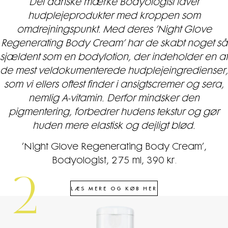
Det danske mærke Bodyologist laver
hudplejeprodukter med kroppen som
omdrejningspunkt. Med deres ’Night Glove
Regenerating Body Cream’ har de skabt noget så
sjældent som en bodylotion, der indeholder en af
de mest veldokumenterede hudplejeingredienser,
som vi ellers oftest finder i ansigtscremer og sera,
nemlig A-vitamin. Derfor mindsker den
pigmentering, forbedrer hudens tekstur og gør
huden mere elastisk og dejligt blød.
’Night Glove Regenerating Body Cream’,
Bodyologist, 275 ml, 390 kr.
2
LÆS MERE OG KØB HER