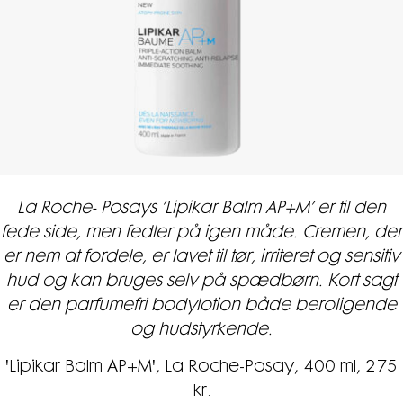
La Roche- Posays ’Lipikar Balm AP+M’ er til den
fede side, men fedter på igen måde. Cremen, der
er nem at fordele, er lavet til tør, irriteret og sensitiv
hud og kan bruges selv på spædbørn. Kort sagt
er den parfumefri bodylotion både beroligende
og hudstyrkende.
'Lipikar Balm AP+M', La Roche-Posay, 400 ml, 275
kr.