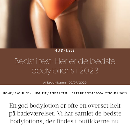
HUDPLEJE
Bedst i test: Her er de bedste
bodylotions i 2023
Af Redaktionen
-
20/07/2023
HOME
/
SKØNHED
/
HUDPLEJE
/
BEDST I TEST: HER ER DE BEDSTE BODYLOTIONS I 2023
En god bodylotion er ofte en overset helt
på badeværelset. Vi har samlet de bedste
bodylotions, der findes i butikkerne nu.