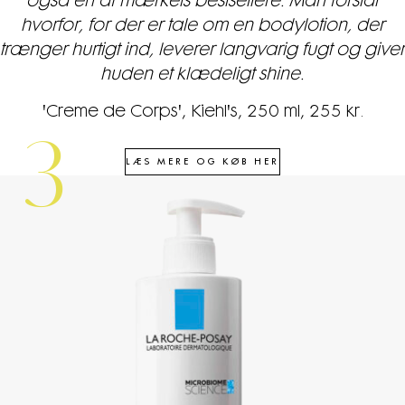
også en af mærkets bestsellere. Man forstår
hvorfor, for der er tale om en bodylotion, der
trænger hurtigt ind, leverer langvarig fugt og giver
huden et klædeligt shine.
'Creme de Corps', Kiehl's, 250 ml, 255 kr.
3
LÆS MERE OG KØB HER