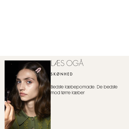
LÆS OGÅ
SKØNHED
Bedste læbepomade: De bedste
mod tørre læber