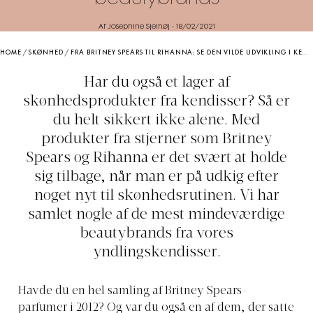
Af Josephine Sjelhøj
-
18/02/2021
HOME
/
SKØNHED
/
FRA BRITNEY SPEARS TIL RIHANNA: SE DEN VILDE UDVIKLING I KENDISSERNES BEAUTYBRANDS
Har du også et lager af
skønhedsprodukter fra kendisser? Så er
du helt sikkert ikke alene. Med
produkter fra stjerner som Britney
Spears og Rihanna er det svært at holde
sig tilbage, når man er på udkig efter
noget nyt til skønhedsrutinen. Vi har
samlet nogle af de mest mindeværdige
beautybrands fra vores
yndlingskendisser.
Havde du en hel samling af Britney Spears-
parfumer i 2012? Og var du også en af dem, der satte