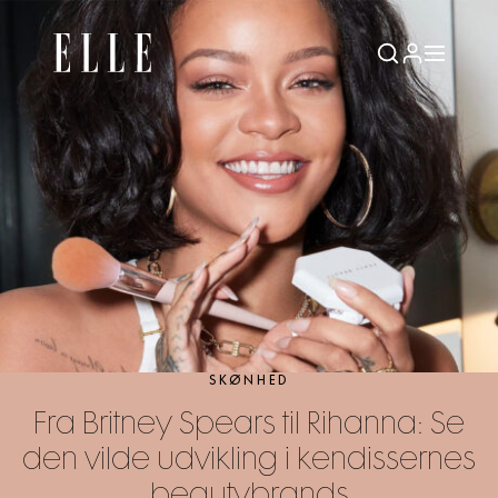
SKØNHED
Fra Britney Spears til Rihanna: Se
den vilde udvikling i kendissernes
beautybrands