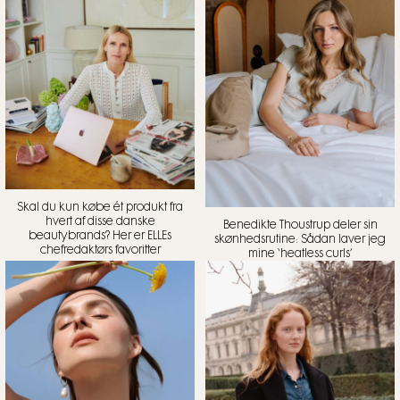
Skal du kun købe ét produkt fra
hvert af disse danske
Benedikte Thoustrup deler sin
beautybrands? Her er ELLEs
skønhedsrutine: Sådan laver jeg
chefredaktørs favoritter
mine ‘heatless curls’