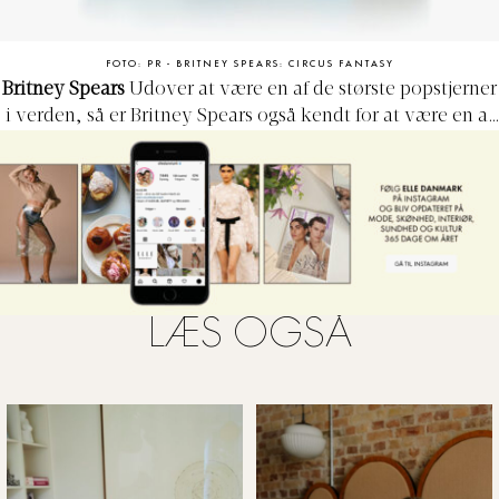
FOTO: PR - BRITNEY SPEARS: CIRCUS FANTASY
Britney Spears
Udover at være en af de største popstjerner
i verden, så er Britney Spears også kendt for at være en af
de første kendisser, der udgav parfumer. Siden Britneys
første parfume ’Curious’ udkom i 2004, har hun stort set
udgivet minimum en om året – faktisk har hun i alt lavet
hele 28 parfumer i løbet af sin karriere. Den mest ikoniske
Britney-parfume er uden tvivl ’Fantasy’, som eksisterer i
14 forskellige versioner, og som altid matcher Britneys
mest populære sange. En af de mest mindeværdige
LÆS OGSÅ
’Fantasy’-parfumer er ’Circus’-versionen, hvor den
smukke blå flaske med røde sten er inspireret af coveret til
albummet af samme navn.