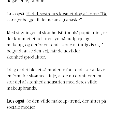
udgav et nyt album.
Læs også:
Hadid-søstrenes kosmetolog afslører: “De
sværger begge til denne ansigtsmaske”
Med stigningen af skønhedstutorials’ popularitet, er
der kommet et helt nyt syn på hudpleje og
makeup, og derfor er kendisserne naturligvis også
begyndt at se den vej, når de udvikler
skønhedsprodukter.
I dag er det blevet så moderne for kendisser at lave
en form for skønhedslinje, at de nu dominerer en
stor del af skønhedsindustrien med deres vilde
makeupbrands.
Læs også:
Se den vilde makeup-trend, der hitter på
sociale medier