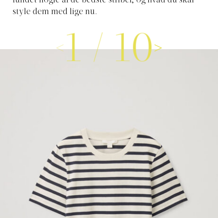
fundet nogle af de bedste striber, og hvad du skal
style dem med lige nu.
1
/
10