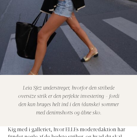
Leia Sfez understreger, hvorfor den stribede
oversize strik er den perfekte investering - fordi
den kan bruges helt ind i den (danske) sommer
med denimshorts og åbne sko.
Kig med i galleriet, hvor ELLEs moderedaktion har