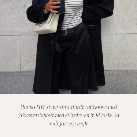
Hanna MW styler sin stribede rullekrave med
jakkesætsbukser med et bælte, en hvid taske og
multifarvede negle.