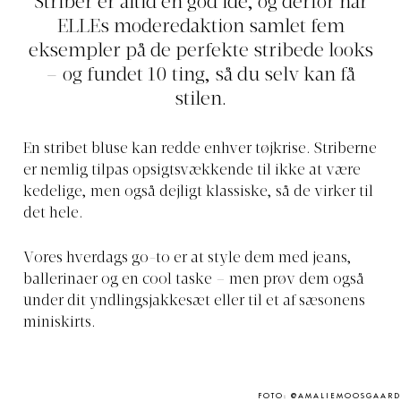
Striber er altid en god ide, og derfor har
ELLEs moderedaktion samlet fem
eksempler på de perfekte stribede looks
– og fundet 10 ting, så du selv kan få
stilen.
En stribet bluse kan redde enhver tøjkrise. Striberne
er nemlig tilpas opsigtsvækkende til ikke at være
kedelige, men også dejligt klassiske, så de virker til
det hele.
Vores hverdags go-to er at style dem med jeans,
ballerinaer og en cool taske – men prøv dem også
under dit yndlingsjakkesæt eller til et af sæsonens
miniskirts.
FOTO: @AMALIEMOOSGAARD