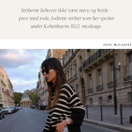
Striberne behøver ikke være navy og hvide -
prøv med røde, lodrette striber som her spottet
under Københavns SS22-modeuge.
FOTO: @LEIASFEZ