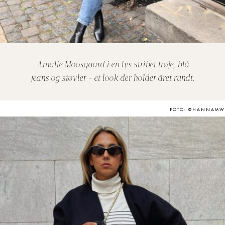
Amalie Moosgaard i en lys stribet trøje, blå
jeans og støvler - et look der holder året rundt.
FOTO: @HANNAMW