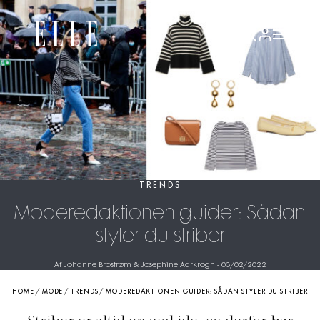
TRENDS
Moderedaktionen guider: Sådan
styler du striber
Af Johanne Brostrøm & Josephine Aarkrogh
-
03/02/2022
HOME
/
MODE
/
TRENDS
/
MODEREDAKTIONEN GUIDER: SÅDAN STYLER DU STRIBER