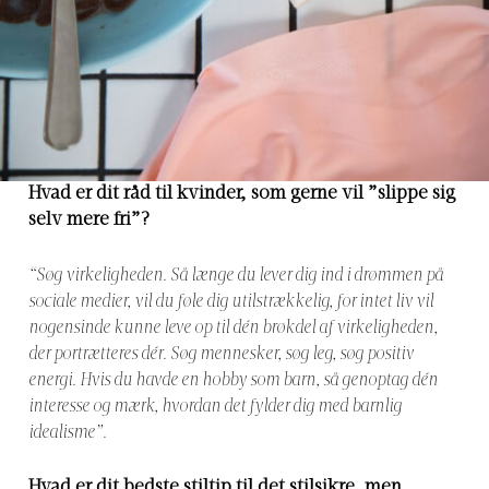
Hvad er dit råd til kvinder, som gerne vil ”slippe sig
selv mere fri”?
“Søg virkeligheden. Så længe du lever dig ind i drømmen på
sociale medier, vil du føle dig utilstrækkelig, for intet liv vil
nogensinde kunne leve op til dén brøkdel af virkeligheden,
der portrætteres dér. Søg mennesker, søg leg, søg positiv
energi. Hvis du havde en hobby som barn, så genoptag dén
interesse og mærk, hvordan det fylder dig med barnlig
idealisme”.
Hvad er dit bedste stiltip til det stilsikre, men