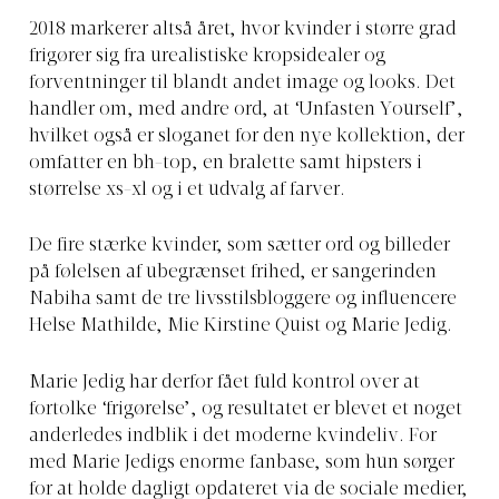
2018 markerer altså året, hvor kvinder i større grad
frigører sig fra urealistiske kropsidealer og
forventninger til blandt andet image og looks. Det
handler om, med andre ord, at ‘Unfasten Yourself’,
hvilket også er sloganet for den nye kollektion, der
omfatter en bh-top, en bralette samt hipsters i
størrelse xs-xl og i et udvalg af farver.
De fire stærke kvinder, som sætter ord og billeder
på følelsen af ubegrænset frihed, er sangerinden
Nabiha samt de tre livsstilsbloggere og influencere
Helse Mathilde, Mie Kirstine Quist og Marie Jedig.
Marie Jedig har derfor fået fuld kontrol over at
fortolke ‘frigørelse’, og resultatet er blevet et noget
anderledes indblik i det moderne kvindeliv. For
med Marie Jedigs enorme fanbase, som hun sørger
for at holde dagligt opdateret via de sociale medier,