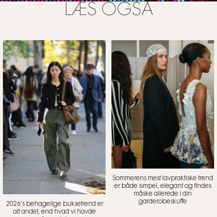
LÆS OGSÅ
Sommerens mest lavpraktiske trend
er både simpel, elegant og findes
måske allerede i din
garderobeskuffe
2026’s behagelige buksetrend er
alt andet, end hvad vi havde