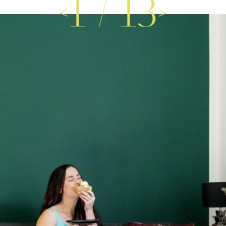
1
/
13