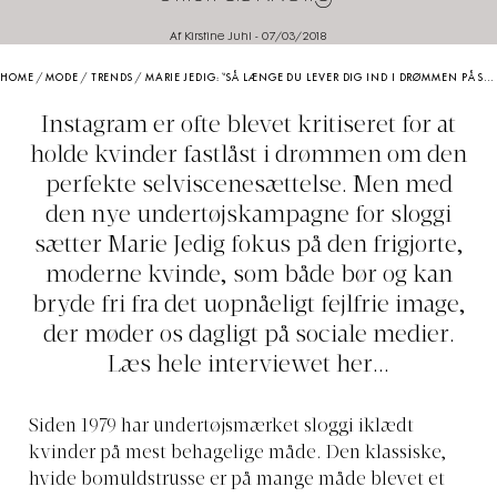
Af Kirstine Juhl
-
07/03/2018
HOME
/
MODE
/
TRENDS
/
MARIE JEDIG: “SÅ LÆNGE DU LEVER DIG IND I DRØMMEN PÅ SOCIALE MEDIER, VIL DU FØLE DIG UTILSTRÆKKELIG”
Instagram er ofte blevet kritiseret for at
holde kvinder fastlåst i drømmen om den
perfekte selviscenesættelse. Men med
den nye undertøjskampagne for sloggi
sætter Marie Jedig fokus på den frigjorte,
moderne kvinde, som både bør og kan
bryde fri fra det uopnåeligt fejlfrie image,
der møder os dagligt på sociale medier.
Læs hele interviewet her...
Siden 1979 har undertøjsmærket sloggi iklædt
kvinder på mest behagelige måde. Den klassiske,
hvide bomuldstrusse er på mange måde blevet et