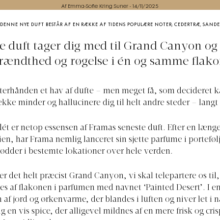
Af Emma-Sofie Kring Suner
-
14/11/2025
/
DENNE NYE DUFT BESTÅR AF EN RÆKKE AF TIDENS POPULÆRE NOTER; CEDERTRÆ, SANDE
 duft tager dig med til Grand Canyon og
rændthed og røgelse i én og samme flako
fterhånden et hav af dufte – men meget få, som decideret k
kke minder og hallucinere dig til helt andre steder – langt 
dét er netop essensen af Framas seneste duft. Efter en længe
ien, har Frama nemlig lanceret sin sjette parfume i portefølj
 rødder i bestemte lokationer over hele verden.
r det helt præcist Grand Canyon, vi skal telepartere os til,
es af flakonen i parfumen med navnet ‘Painted Desert’. I e
af jord og ørkenvarme, der blandes i luften og niver let i 
g en vis spice, der alligevel mildnes af en mere frisk og cr