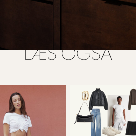
LÆS OGSÅ