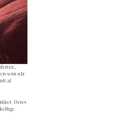
edertræ,
cis som når
uft af
nakker. Deres
skellige