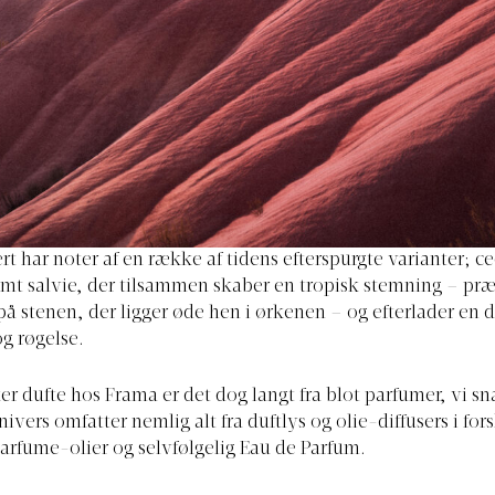
rt har noter af en række af tidens efterspurgte varianter; c
mt salvie, der tilsammen skaber en tropisk stemning – præ
på stenen, der ligger øde hen i ørkenen – og efterlader en d
g røgelse.
er dufte hos Frama er det dog langt fra blot parfumer, vi s
ivers omfatter nemlig alt fra duftlys og olie-diffusers i for
parfume-olier og selvfølgelig Eau de Parfum.