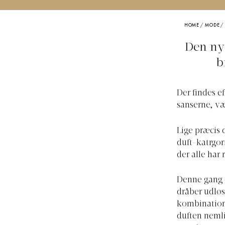
HOME
/
MODE
Den nye
b
Der findes e
sanserne, væ
Lige præcis 
duft-katrgor
der alle har
Denne gang e
dråber udløs
kombination 
duften nemli