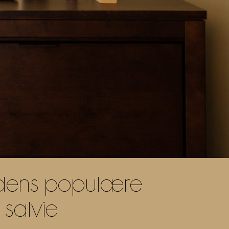
tidens populære
 salvie