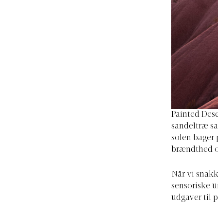
Painted Dese
sandeltræ sa
solen bager 
brændthed o
Når vi snakk
sensoriske un
udgaver til 