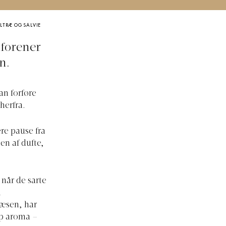
LTRÆ OG SALVIE
 forener
n.
an forføre
herfra.
re pause fra
en af dufte,
 når de sarte
n
næsen, har
isp aroma –