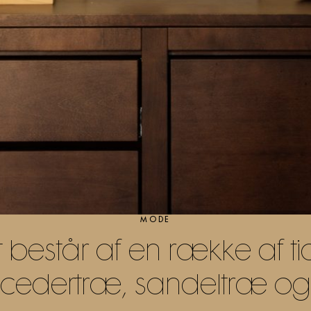
MODE
 består af en række af 
 cedertræ, sandeltræ og