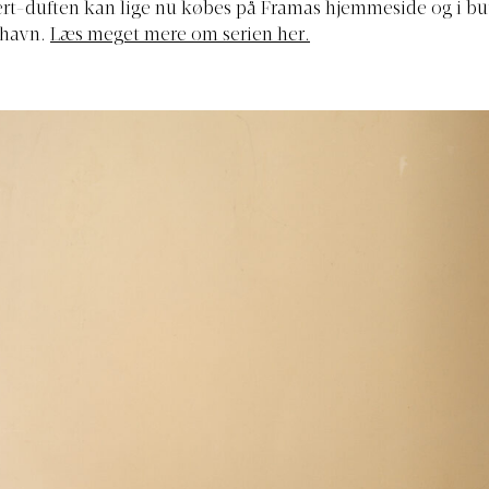
rt-duften kan lige nu købes på Framas hjemmeside og i bu
nhavn.
Læs meget mere om serien her.