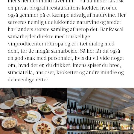
mens hendes mand laver film – så du finder faktisk
en privat biograf i restaurantens kælder, hvor de
også gemmer på et kæmpe udvalg af naturvine. Her
serveres nemlig udelukkende naturvine og stedet
har landets største samling af netop det. Bar Rascal
samarbejder direkte med forskellige
vinproducenter i Europa og er i tæt dialog med
dem, før de indgår samarbejde. Så her får du også
en god snak med personalet, hvis du vil vide noget
om, hvad det er, du drikker. Imens spiser du brød,
straciatella, ansjoser, kroketter og andre mindre og
delevenlige retter.