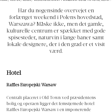
HOME
/
KULTUR
/
REJSER
/
WEEKEND-GETAWAY I WARZAWA: GUIDE TIL HOTEL, RESTAURANTER OG ATTRAKTIONER
Har du nogensinde overvejet en
forlænget weekend i Polens hovedstad,
Warszawa? Måske ikke, men det gamle,
kulturelle centrum er spækket med gode
spisesteder, naturvin i lange baner samt
lokale designere, der i den grad er et visit
værd.
Hotel
Raffles Europejski Warsaw
Centralt placeret i Old Town ved præsidentens
bolig og operaen ligger det femstjernede hotel
Raffles Europejski Warsaw i en imponerende