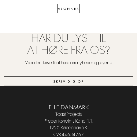
ABONNER
HAR DU LYST TIL
AT HØRE FRA OS?
Vær den første til at høre om nyheder og events
SKRIV DIG OP
ELLE DANMARK
Toast Projects
Frederiksholms Kanal 1, 1.
1220 København K
CVR 44634767