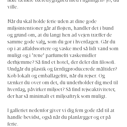
ikke tænkte bæredygtighed med i ligningen? Jo, du
ville.
Når du skal holde ferie uden at dine gode
miljøintentioner går af fløjten, handler det i bund
og grund om, at du langt hen ad vejen træffer de
samme gode valg, som du gør i hverdagen. Går du
op i at affaldssortere og vaske med så lidt vand som
muligt og i ’rene’ parfumefri vaskemidler
derhjemme? Så find et hotel, der deler din filosofi.
Undgår du plastik og færdigproducerede måltider?
Køb lokalt og emballagefrit, når du rejser. Og
tænker du over om det, du underholder dig med til
hverdag, påvirker miljøet? Så find rejseaktiviteter,
der har så minimalt et miljøaftryk som muligt.
I galleriet nedenfor giver vi dig fem gode råd til at
handle bevidst, også når du planlægger og er på
ferie.