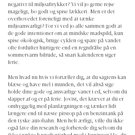
negativt til miljøaftrykket? Vi vil jo gerne rejse
mageligt, bo godt og spise lækkert. Men er det
overhovedet foreneligt med at tænke
miljøansvarligt? For vi ved jo alle sammen godt at
de gode intentioner om at mindske madspild, kun
spise økologisk, bruge cyklen og spare på vandet
ofte fordufter hurtigere end en regndråbe på en
sommervarm bilrude, så snart kalenderen siger
ferie.
Men hvad nu hvis vi fortæller dig, at du sagtens kan
blæse og have mel i munden, det vil altså sige
holde dine gode og ansvarlige vaner i ed, selvom du
slapper af og er på ferie. Jovist, det kræver at du er
omhyggelig med planlægningen og tænker lidt
længere end til næste pitstop på en benzintank på
den tyske autobahn. Men helt ærligt, ville du ikke
også lave din research og forberede dig selvom du