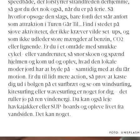
speedbåde, der forstyrrer strandfreden derhjemme,
så gør du det nok også, når du er på ferie. Så
hvorfor opsøge den slags, bare fordi det står anført
som attraktion i Turen Går Til… Find i stedet på
sjove aktiviteter, der ikke kræver vilde set-ups, og
som ikke udleder store mængder af benzin, CO2
eller lignende. Er du i et område med smukke
cykel- eller vandreruter, så snør skoen og spænd
hjelmen og kom ud og oplev, hvad den lokale
moder jord har at byde på – samtidig med at du får
motion. Er du til lidt mere action, så prøv at kaste
dig ud i bølgen på et surfbræt og se om windsurfing,
kitesurfing eller wavesurfing er noget for dig – det
ruller jo på ren vindenergi. Du kan også leje
havkajakker eller SUP-boards og opleve livet fra
vandsiden. Det kan noget.
FOTO: UNSPLASH