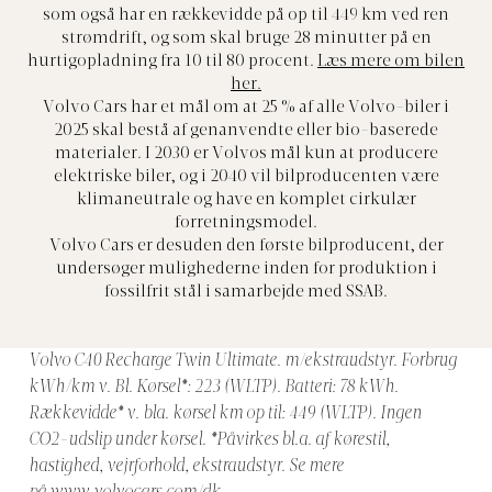
som også har en rækkevidde på op til 449 km ved ren
strømdrift, og som skal bruge 28 minutter på en
hurtigopladning fra 10 til 80 procent.
Læs mere om bilen
her.
Volvo Cars har et mål om at 25 % af alle Volvo-biler i
2025 skal bestå af genanvendte eller bio-baserede
materialer. I 2030 er Volvos mål kun at producere
elektriske biler, og i 2040 vil bilproducenten være
klimaneutrale og have en komplet cirkulær
forretningsmodel.
Volvo Cars er desuden den første bilproducent, der
undersøger mulighederne inden for produktion i
fossilfrit stål i samarbejde med SSAB.
Volvo C40 Recharge Twin Ultimate. m/ekstraudstyr. Forbrug
kWh/km v. Bl. Kørsel*: 223 (WLTP). Batteri: 78 kWh.
Rækkevidde* v. bla. kørsel km op til: 449 (WLTP). Ingen
CO2-udslip under kørsel. *Påvirkes bl.a. af kørestil,
hastighed, vejrforhold, ekstraudstyr. Se mere