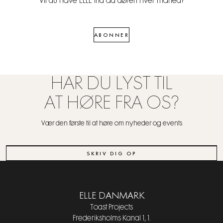
Vil du have ELLE ind ad døren hver måned?
ABONNER
HAR DU LYST TIL
AT HØRE FRA OS?
Vær den første til at høre om nyheder og events
SKRIV DIG OP
ELLE DANMARK
Toast Projects
Frederiksholms Kanal 1, 1.