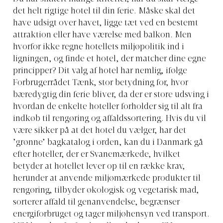
det helt rigtige hotel til din ferie. Måske skal det
have udsigt over havet, ligge tæt ved en bestemt
attraktion eller have værelse med balkon. Men
hvorfor ikke regne hotellets miljøpolitik ind i
ligningen, og finde et hotel, der matcher dine egne
principper? Dit valg af hotel har nemlig, ifølge
Forbrugerrådet Tænk, stor betydning for, hvor
bæredygtig din ferie bliver, da der er store udsving i
hvordan de enkelte hoteller forholder sig til alt fra
indkøb til rengøring og affaldssortering. Hvis du vil
være sikker på at det hotel du vælger, har det
’grønne’ bagkatalog i orden, kan du i Danmark gå
efter hoteller, der er Svanemærkede, hvilket
betyder at hotellet lever op til en række krav,
herunder at anvende miljømærkede produkter til
rengøring, tilbyder økologisk og vegetarisk mad,
sorterer affald til genanvendelse, begrænser
energiforbruget og tager miljøhensyn ved transport.