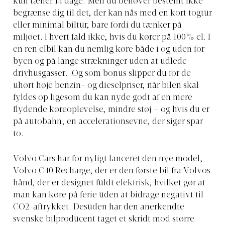
kun tæller 14 dage. Men du behøver bestemt ikke
begrænse dig til det, der kan nås med en kort togtur
eller minimal biltur, bare fordi du tænker på
miljøet. I hvert fald ikke, hvis du kører på 100% el. I
en ren elbil kan du nemlig køre både i og uden for
byen og på lange strækninger uden at udlede
drivhusgasser. Og som bonus slipper du for de
uhørt høje benzin- og dieselpriser, når bilen skal
fyldes op ligesom du kan nyde godt af en mere
flydende køreoplevelse, mindre støj – og hvis du er
på autobahn; en accelerationsevne, der siger spar
to.
Volvo Cars har for nyligt lanceret den nye model,
Volvo C40 Recharge, der er den første bil fra Volvos
hånd, der er designet fuldt elektrisk, hvilket gør at
man kan køre på ferie uden at bidrage negativt til
CO2-aftrykket. Desuden har den anerkendte
svenske bilproducent taget et skridt mod større