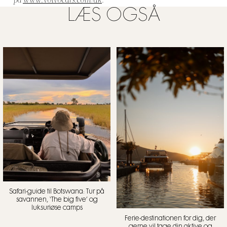
på
www.volvocars.com/dk
.
LÆS OGSÅ
Safari-guide til Botswana: Tur på
savannen, ‘The big five’ og
luksuriøse camps
Ferie-destinationen for dig, der
gerne vil tage din aktive og