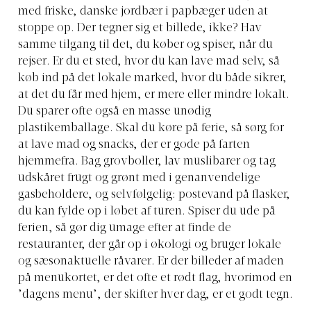
med friske, danske jordbær i papbæger uden at
stoppe op. Der tegner sig et billede, ikke? Hav
samme tilgang til det, du køber og spiser, når du
rejser. Er du et sted, hvor du kan lave mad selv, så
køb ind på det lokale marked, hvor du både sikrer,
at det du får med hjem, er mere eller mindre lokalt.
Du sparer ofte også en masse unødig
plastikemballage. Skal du køre på ferie, så sørg for
at lave mad og snacks, der er gode på farten
hjemmefra. Bag grovboller, lav muslibarer og tag
udskåret frugt og grønt med i genanvendelige
gasbeholdere, og selvfølgelig: postevand på flasker,
du kan fylde op i løbet af turen. Spiser du ude på
ferien, så gør dig umage efter at finde de
restauranter, der går op i økologi og bruger lokale
og sæsonaktuelle råvarer. Er der billeder af maden
på menukortet, er det ofte et rødt flag, hvorimod en
’dagens menu’, der skifter hver dag, er et godt tegn.