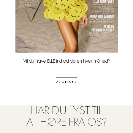
Vil du have ELLE ind ad døren hver måned?
ABONNER
HAR DU LYST TIL
AT HØRE FRA OS?