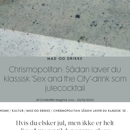
MAD OG DRIKKE
Chrismopolitan: Sådan laver du
klassisk ‘Sex and the City’-drink som
julecocktail
Af Christoffer Mygind Juul
-
30/10/2023
HOME
/
KULTUR
/
MAD OG DRIKKE
/
CHRISMOPOLITAN: SÅDAN LAVER DU KLASSISK ‘SEX AND THE CITY’-DRINK SOM JULECOCKTAIL
Hvis du elsker jul, men ikke er helt