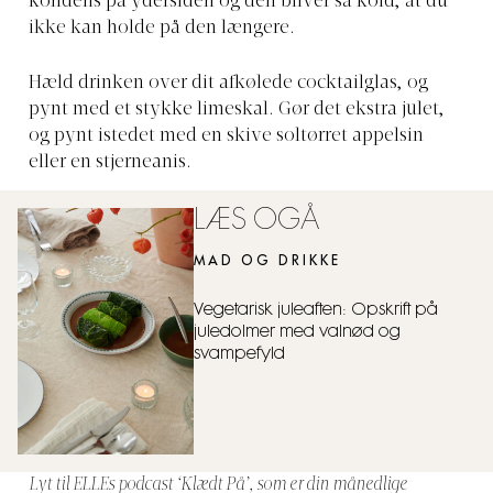
kondens på ydersiden og den bliver så kold, at du
ikke kan holde på den længere.
Hæld drinken over dit afkølede cocktailglas, og
pynt med et stykke limeskal. Gør det ekstra julet,
og pynt istedet med en skive soltørret appelsin
eller en stjerneanis.
LÆS OGÅ
MAD OG DRIKKE
Vegetarisk juleaften: Opskrift på
juledolmer med valnød og
svampefyld
Lyt til ELLEs podcast ‘Klædt På’, som er din månedlige