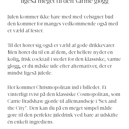
ligeså meget til den varme gløgg
Julen kommer ikke bare med med velsignet bud –
den kommer for manges vedkommende også med
et væld af fester.
Til det hører sig også et væld af gode drikkevarer.
Men hører du til en af dem, der hellere nyder en
kølig, frisk cocktail i stedet for den klassiske, varme
gløgg, er du måske ude efter alternativer, der er
mindst ligeså julede.
Her kommer Chrismopolitan ind i billedet. Et
vinterligt tvist på den klassiske Cosmopolitan, som
Carrie Bradshaw gjorde til allemandseje i ‘Sex and
the City’. Den kan du på en meget simpel måde
gøre til den perfekte juledrink ved bare at udskifte
én enkelt ingrediens.