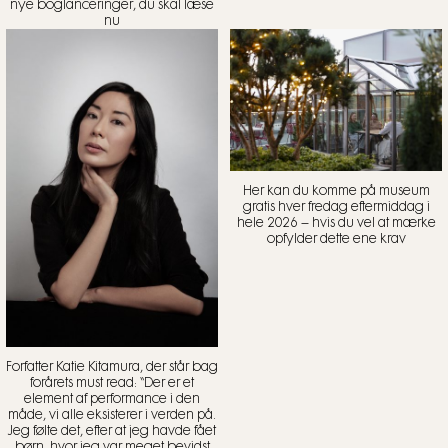
nye boglanceringer, du skal læse
nu
Her kan du komme på museum
gratis hver fredag eftermiddag i
hele 2026 – hvis du vel at mærke
opfylder dette ene krav
Forfatter Katie Kitamura, der står bag
forårets must read: “Der er et
element af performance i den
måde, vi alle eksisterer i verden på.
Jeg følte det, efter at jeg havde fået
børn, hvor jeg var meget bevidst