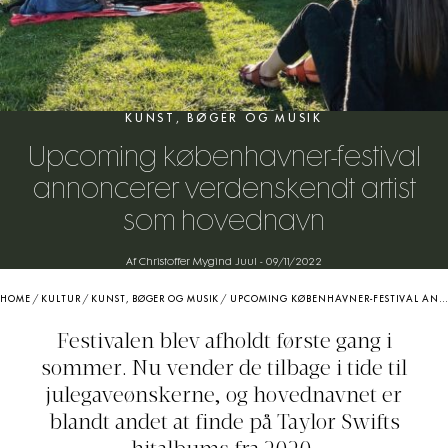
KUNST, BØGER OG MUSIK
Upcoming københavner-festival
annoncerer verdenskendt artist
som hovednavn
Af Christoffer Mygind Juul
-
09/11/2022
HOME
/
KULTUR
/
KUNST, BØGER OG MUSIK
/
UPCOMING KØBENHAVNER-FESTIVAL ANNONCERER VERDENSKENDT ARTIST SOM HOVEDNAVN
Festivalen blev afholdt første gang i
sommer. Nu vender de tilbage i tide til
julegaveønskerne, og hovednavnet er
blandt andet at finde på Taylor Swifts