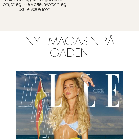
om, at jeg ikke vidste, hvordan jeg
skulle være mor”
NYT MAGASIN PÅ
GADEN