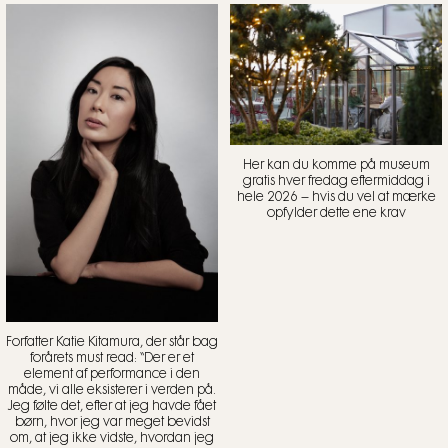
Her kan du komme på museum
gratis hver fredag eftermiddag i
hele 2026 – hvis du vel at mærke
opfylder dette ene krav
Forfatter Katie Kitamura, der står bag
forårets must read: “Der er et
element af performance i den
måde, vi alle eksisterer i verden på.
Jeg følte det, efter at jeg havde fået
børn, hvor jeg var meget bevidst
om, at jeg ikke vidste, hvordan jeg