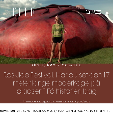
KUNST, BØGER OG MUSIK
Roskilde Festival: Har du set den 17
meter lange moderkage på
pladsen? Få historien bag
Af Simone Baadsgaard & Kamilla Kilias
-
01/07/2022
HOME
/
KULTUR
/
KUNST, BØGER OG MUSIK
/
ROSKILDE FESTIVAL: HAR DU SET DEN 17 METER LANGE MODERKAGE PÅ PLADSEN? FÅ HISTORIEN BAG