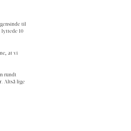
gensinde til
 lyttede 10
e, at vi
en rundt
 Altså lige