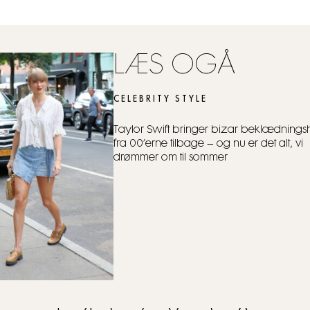
LÆS OGÅ
CELEBRITY STYLE
Taylor Swift bringer bizar beklædnings
fra 00’erne tilbage – og nu er det alt, vi
drømmer om til sommer