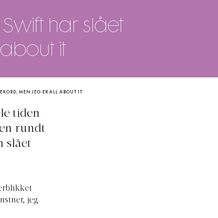
Swift har slået
about it
EKORD, MEN JEG ER ALL ABOUT IT
le tiden
den rundt
 slået
erblikket
nstner, jeg