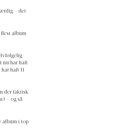
værdig – det
 flest album
lvfølgelig
t nu har haft
 har haft 11
em der faktisk
ow) – og så
re album i top