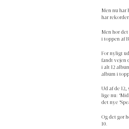
Men nu har h
har rekorder
Men hør det 
i toppen af B
For nyligt u
fandt vejen d
i alt 12 albu
album i top
Ud af de 12, 
lige nu: ‘Mi
det nye ‘Spe
Og det gør he
10.