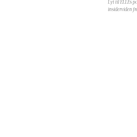
Lyt til ELLEs 
insiderviden f