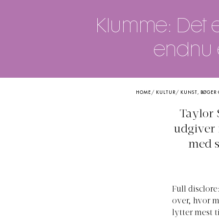
Klumme: Det er
endnu e
HOME
/
KULTUR
/
KUNST, BØGER
Taylor 
udgiver 
med s
Full disclor
over, hvor m
lytter mest t