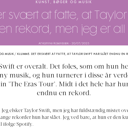
KUNST, BØGER OG MUSIK
 svært at fatte, at Taylor 
n rekord, men jeg er all 
Af Katrine Rosenbæk
-
20/07/2023
 OG MUSIK
/
KLUMME: DET ER SVÆRT AT FATTE, AT TAYLOR SWIFT HAR SLÅET ENDNU EN R
Swift er overalt. Det føles, som om hun he
ny musik, og hun turnerer i disse år ver
in 'The Eras Tour'. Midt i det hele har hun
endnu en rekord.
e: Jeg elsker Taylor Swift, men jeg har fuldstændig mistet ov
ange rekorder hun har slået. Jeg ved bare, at hun er den ku
il ifølge Spotify.