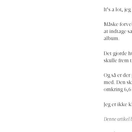
It’s a lot, je
Måske forvek
at indtage s
album.
Det gjorde h
skulle frem t
Og så er der
med. Den sku
omkring 6,6 
Jeg er ikke k
Denne artikel b