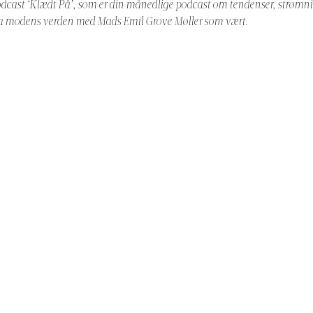
podcast ‘Klædt På’, som er din månedlige podcast om tendenser, strømn
ra modens verden med Mads Emil Grove Møller som vært.