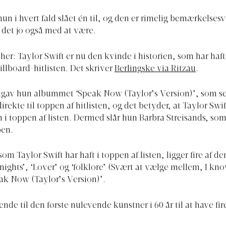
un i hvert fald slået én til, og den er rimelig bemærkelses
 det jo også med at være.
her: Taylor Swift er nu den kvinde i historien, som har haft
illboard-hitlisten. Det skriver
Berlingske via Ritzau
.
dgav hun albummet ‘Speak Now (Taylor’s Version)’, som se
irekte til toppen af hitlisten, og det betyder, at Taylor Swif
m i toppen af listen. Dermed slår hun Barbra Streisands, som
pen.
som Taylor Swift har haft i toppen af listen, ligger fire af d
dnights’, ‘Lover’ og ‘folklore’ (Svært at vælge mellem, I kn
ak Now (Taylor’s Version)’.
nde til den første nulevende kunstner i 60 år til at have fi