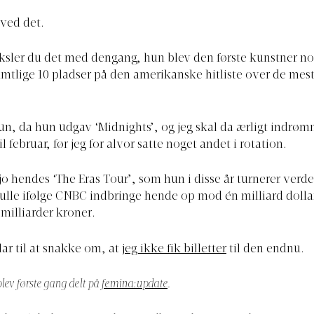
g ved det.
sler du det med dengang, hun blev den første kunstner no
amtlige 10 pladser på den amerikanske hitliste over de mest
un, da hun udgav ‘Midnights’, og jeg skal da ærligt indrømm
il februar, før jeg for alvor satte noget andet i rotation.
 jo hendes ‘The Eras Tour’, som hun i disse år turnerer verd
lle ifølge CNBC indbringe hende op mod én milliard dollar.
milliarder kroner.
lar til at snakke om, at
jeg ikke fik billetter
til den endnu.
lev første gang delt på
femina:update
.