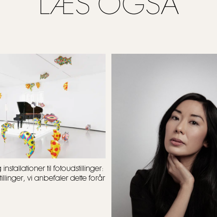
LÆS OGSÅ
nstallationer til fotoudstillinger:
linger, vi anbefaler dette forår