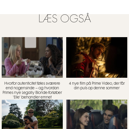
LÆS OGSÅ
Hvorfor autenticitet føles sværere
4 nye film på Prime Video, der får
end nogensinde – og hvordan
din puls op denne sommer
Primes nye Legally Blonde-forløber
‘Elle’ behandler emnet