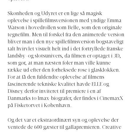
Skønheden og Udyret er en lige så magisk
oplevelse i spillefilmsversionen med yndige Emma
Watson i hovedrollen som Belle, som den originale
tegnefilm. Men til forskel fra den animerede version
bliver man i den nye spillefilmsversion bogstaveligt
talt hvirvlet visuelt helt ind i det fortryllede franske
landsby-og slotsunivers, da filmen er optaget i 3D,
som gør, at man næsten føler man ville kunne
række ud efter den forheksede rose i glasklokken.
For at få den fuldendte oplevelse af filmens
fascinerende tekniske kvalitet havde ELLE og
Disney derfor inviteret til premiere i en af
Danmarks to Imax-biografer, der findes i CinemaxX
på Fisketorvet i København.
Og det var et ekstraordinært syn og oplevelse der
ventede de 600 gæster til gallapremieren. Creative