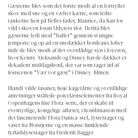
Gæsterne blev som det første mødt af en fortryllet
skov med sne og en væltet kærre, som ledte
tankerne hen på Belles fader, Maurice, da han for
vild i skoven foran Udyrets slot. Herfra blev
gæsterne ledt mod ”ballet” gennem svungne
jernporte og op ad en snedækket bordeaux løber
inde de blev mødt af det overdådige syn i foyeren,
hvor Kenny Aleksandr og Disney havde dækket et
dekadent middagsbord, der var som taget ud af
festscenen ”Vær vor gæst” i Disney-filmen.
Blandt vilde fasaner, høje kagetårne og overdådige
anretninger strålede porcelænselementer fra Royal
Copenhagens fine Flora-serie, der er skabt til
eventyrlige, kongelige affærer, i kombination med
det fascinerende Flora Danica-stel, lystestager og
vaser fra Norstjerne og en masse funklende
fyrfadslysestager fra Frederik Bagger.