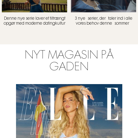
Denne nye serie laver et tiltrængt
3 nye serier, der taler ind i alle
opgør med moderne datingkultur
vores behov denne sommer
NYT MAGASIN PÅ
GADEN