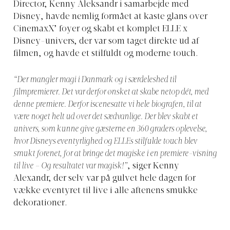
Director, Kenny Aleksandr i samarbejde med
Disney, havde nemlig formået at kaste glans over
CinemaxX’ foyer og skabt et komplet ELLE x
Disney-univers, der var som taget direkte ud af
filmen, og havde et stilfuldt og moderne touch.
“Der mangler magi i Danmark og i særdeleshed til
filmpremierer. Det var derfor ønsket at skabe netop dét, med
denne premiere. Derfor iscenesatte vi hele biografen, til at
være noget helt ud over det sædvanlige. Der blev skabt et
univers, som kunne give gæsterne en 360 graders oplevelse,
hvor Disneys eventyrlighed og ELLEs stilfulde touch blev
smukt forenet, for at bringe det magiske i en premiere-visning
til live – Og resultatet var magisk!”
, siger Kenny
Alexandr, der selv var på gulvet hele dagen for
vække eventyret til live i alle aftenens smukke
dekorationer.