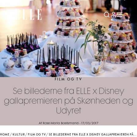
FILM OG TV
Se billederne fra ELLE x Disney
gallapremieren på Skønheden og
Udyret
Af Rose Maria Boelsmand
-
17/03/2017
HOME
/
KULTUR
/
FILM OG TV
/
SE BILLEDERNE FRA ELLE X DISNEY GALLAPREMIEREN PÅ SKØNHEDEN OG UDYRET