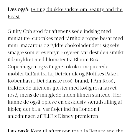
Læs også:
18 ting du ikke vidste om Beauty and the
Beast
Guilty Cph stod for aftenens søde indslag med
miniature-cupcakes med tårnhøje toppe besat med
mini-macarons og fyldte chokolader der i sig selv
smagte som et eventyr. Foyeren var desuden smukt
udsmykket med blomster fra Bloom Box
Copenhagen og svungne rokoko-inspirerede
møbler udlånt fra
LejDetHer.dk
og Moltkes Palæ i
København. Det danske rosé-brand, I Am Rosé,
trakterede aftenens gæster med kølig rosa farvet
rosé, mens de minglede inden filmen startede. Her
kunne de også opleve en eksklusiv særudstilling af
kjoler, der bl.a. var fløjet ind fra London i
anledningen af ELLE x Disney premieren.
Læs også:
Kom til afternoon tea à la Beauty and the