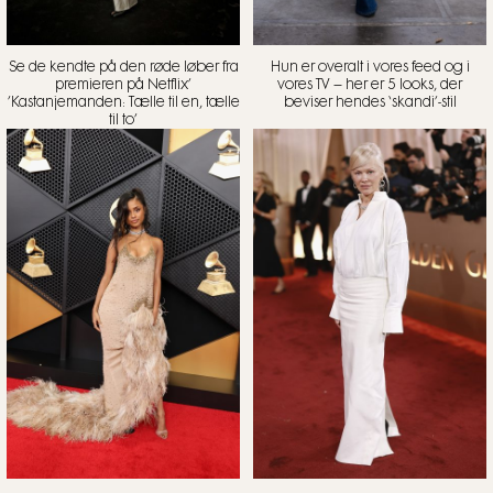
Se de kendte på den røde løber fra
Hun er overalt i vores feed og i
premieren på Netflix’
vores TV – her er 5 looks, der
’Kastanjemanden: Tælle til en, tælle
beviser hendes ‘skandi’-stil
til to’