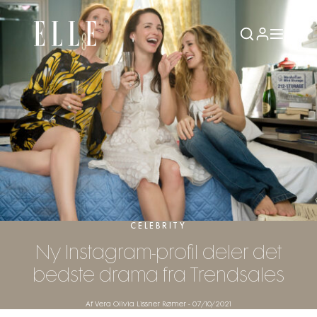
CELEBRITY
Ny Instagram-profil deler det
bedste drama fra Trendsales
Af Vera Olivia Lissner Rømer
-
07/10/2021