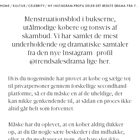
HOME
/
KULTUR
/
CELEBRITY
/
NY INSTAGRAM-PROFIL DELER DET BEDSTE DRAMA FRA TRENDSALES
Menstruationsblod i bukserne,
utålmodige købere og tonsvis af
skambud. Vi har samlet de mest
underholdende og dramatiske samtaler
fra den nye Instagram-profil
@trendsalesdrama lige her.
Hvis du nogensinde har prøvet at købe og sælge tøj
til privatpersoner gennem forskellige secondhand-
platforme, så er du måske en af de uheldige, der
kan nikke genkendende til, at sådan en proces ikke
altid går helt som forventet.
Måske har du oplevet, at en køber aldrig dukker
op, at du får nogle sære beskeder i din indbakke,
eller at du modtager et item, der bare slet ikke