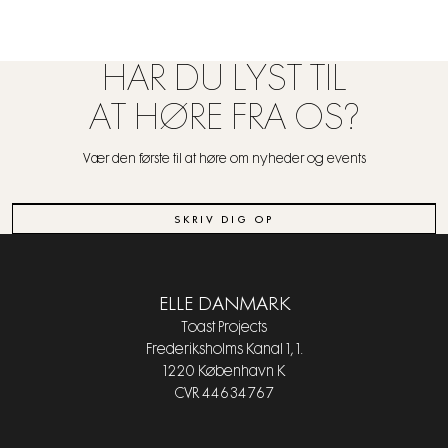
HAR DU LYST TIL
AT HØRE FRA OS?
Vær den første til at høre om nyheder og events
SKRIV DIG OP
ELLE DANMARK
Toast Projects
Frederiksholms Kanal 1, 1.
1220 København K
CVR 44634767