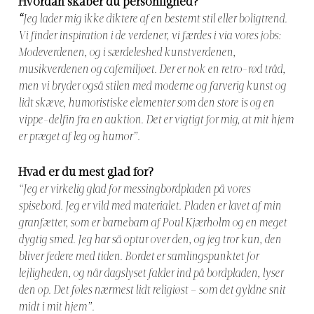
Hvordan skaber du personlighed?
“
Jeg lader mig ikke diktere af en bestemt stil eller boligtrend.
Vi finder inspiration i de verdener, vi færdes i via vores jobs:
Modeverdenen, og i særdeleshed kunstverdenen,
musikverdenen og cafemiljøet. Der er nok en retro-rød tråd,
men vi bryder også stilen med moderne og farverig kunst og
lidt skæve, humoristiske elementer som den store is og en
vippe-delfin fra en auktion. Det er vigtigt for mig, at mit hjem
er præget af leg og humor”.
Hvad er du mest glad for?
“Jeg er virkelig glad for messingbordpladen på vores
spisebord. Jeg er vild med materialet. Pladen er lavet af min
granfætter, som er barnebarn af Poul Kjærholm og en meget
dygtig smed. Jeg har så optur over den, og jeg tror kun, den
bliver federe med tiden. Bordet er samlingspunktet for
lejligheden, og når dagslyset falder ind på bordpladen, lyser
den op. Det føles nærmest lidt religiøst – som det gyldne snit
midt i mit hjem”.