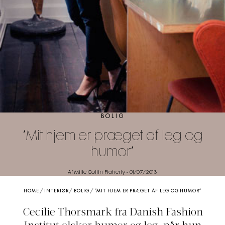
BOLIG
”Mit hjem er præget af leg og
humor”
Af Mille Collin Flaherty
-
01/07/2013
HOME
/
INTERIØR
/
BOLIG
/
”MIT HJEM ER PRÆGET AF LEG OG HUMOR”
Cecilie Thorsmark fra Danish Fashion