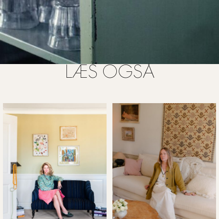
LÆS OGSÅ