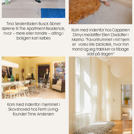
Tina Seidenfaden Busck åbner
dørene til The Apartment Residence,
Kom med indenfor hos Cappelen
hvor – mere eller mindre – alting i
Dimyr-medstifter Ellen Dixdotter i
boligen kan købes
Malmö: “Favoritrummet i mit hjem
er vores lille bibliotek, hvor min
mand og jeg trækker os tilbage
sidst på dagen”
Kom med indenfor i hjemmet i
Skovshoved hos Ferm Living-
founder Trine Andersen