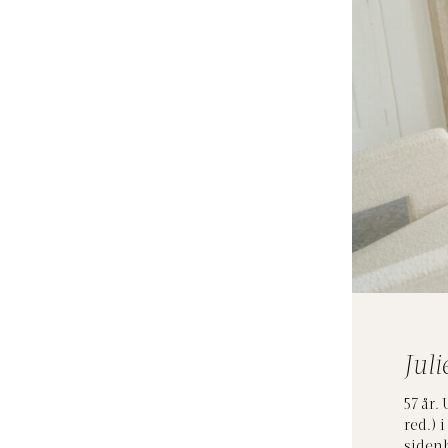
Juli
57 år
red.) 
siden