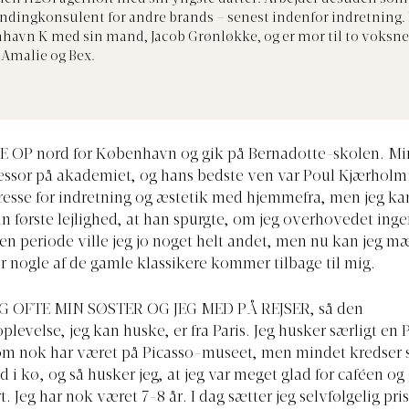
ndingkonsulent for andre brands – senest indenfor indretning. 
havn K med sin mand, Jacob Grønløkke, og er mor til to voksne
 Amalie og Bex.
 OP nord for København og gik på Bernadotte-skolen. Min
essor på akademiet, og hans bedste ven var Poul Kjærholm. 
eresse for indretning og æstetik med hjemmefra, men jeg ka
in første lejlighed, at han spurgte, om jeg overhovedet ing
den periode ville jeg jo noget helt andet, men nu kan jeg m
or nogle af de gamle klassikere kommer tilbage til mig.
G OFTE MIN SØSTER OG JEG MED PÅ REJSER, så den
plevelse, jeg kan huske, er fra Paris. Jeg husker særligt en 
som nok har været på Picasso-museet, men mindet kredser 
d i kø, og så husker jeg, at jeg var meget glad for caféen o
 Jeg har nok været 7-8 år. I dag sætter jeg selvfølgelig pri