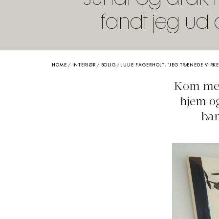
fandt jeg ud a
HOME
/
INTERIØR
/
BOLIG
/
JULIE FAGERHOLT: “JEG TRÆNEDE VIRK
Kom med 
hjem og
ban