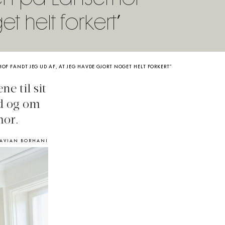
t helt forkert”
HOF FANDT JEG UD AF, AT JEG HAVDE GJORT NOGET HELT FORKERT”
e til sit
id og om
mor.
KAVIAN BORHANI