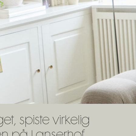
t, spiste virkelig
en på Lanserhof