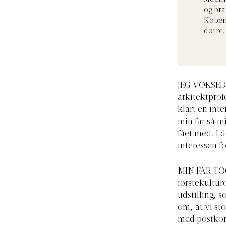
og bra
Køben
døtre,
JEG VOKSEDE
arkitektprof
klart en int
min far så m
fået med. I 
interessen f
MIN FAR TO
førstekulturo
udstilling, 
om, at vi sto
med postkort.