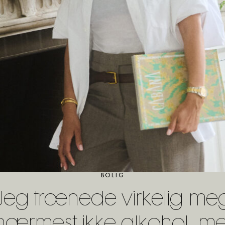
BOLIG
“Jeg trænede virkelig mege
nærmest ikke alkohol, m