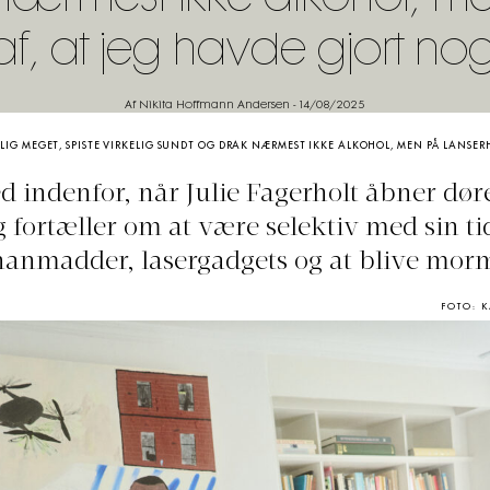
f, at jeg havde gjort noge
Af Nikita Hoffmann Andersen
-
14/08/2025
ELIG MEGET, SPISTE VIRKELIG SUNDT OG DRAK NÆRMEST IKKE ALKOHOL, MEN PÅ LANSER
indenfor, når Julie Fagerholt åbner døren
 fortæller om at være selektiv med sin t
anmadder, lasergadgets og at blive mor
FOTO: 