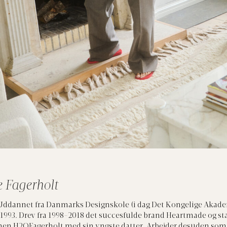
e Fagerholt
. Uddannet fra Danmarks Designskole (i dag Det Kongelige Akad
i 1993. Drev fra 1998-2018 det succesfulde brand Heartmade og st
hen H2OFagerholt med sin yngste datter. Arbejder desuden som