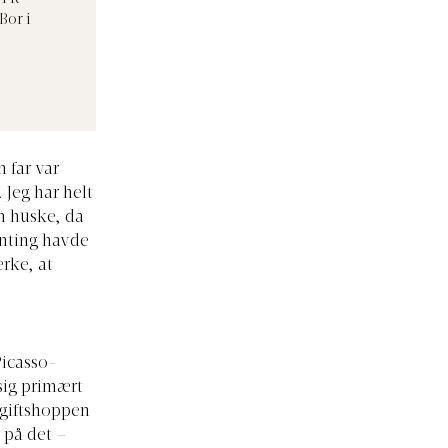
Bor i
 far var
Jeg har helt
n huske, da
enting havde
ærke, at
Picasso-
sig primært
g giftshoppen
s på det –