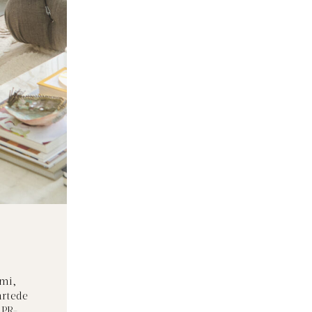
emi,
artede
 PR-