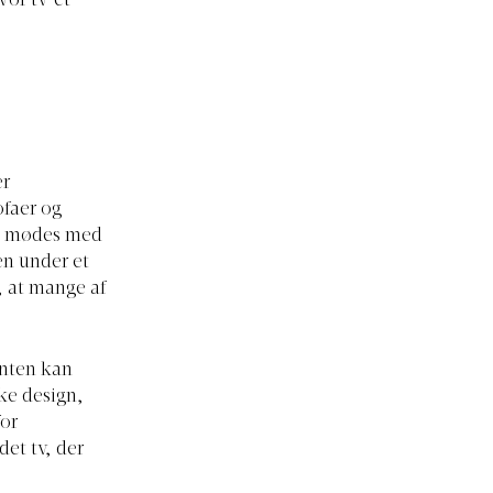
vor tv’et
er
ofaer og
an mødes med
en under et
, at mange af
enten kan
ke design,
for
det tv, der