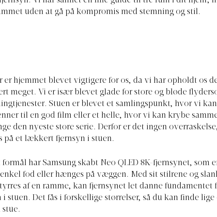
jernsyn. Vi har samlet en lille guide til tre rum i dit hjem, h
ummet uden at gå på kompromis med stemning og stil.
r er hjemmet blevet vigtigere for os, da vi har opholdt os d
rt meget. Vi er især blevet glade for store og bløde flyders
ingtjenester. Stuen er blevet et samlingspunkt, hvor vi k
enner til en god film eller et helle, hvor vi kan krybe samm
ge den nyeste store serie. Derfor er det ingen overraskelse
s på et lækkert fjernsyn i stuen.
et formål har Samsung skabt Neo QLED 8K-fjernsynet, som 
enkel fod eller hænges på væggen. Med sit stilrene og slan
styrres af en ramme, kan fjernsynet let danne fundamentet 
i stuen. Det fås i forskellige størrelser, så du kan finde lige 
n stue.