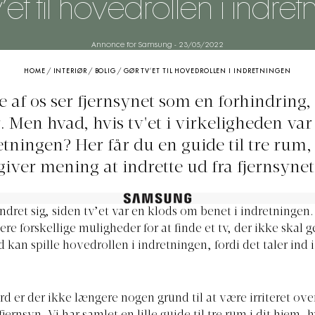
’et til hovedrollen i indre
Annonce for Samsung
-
23/05/2022
HOME
/
INTERIØR
/
BOLIG
/
GØR TV’ET TIL HOVEDROLLEN I INDRETNINGEN
 af os ser fjernsynet som en forhindring, 
r. Men hvad, hvis tv'et i virkeligheden va
etningen? Her får du en guide til tre rum,
giver mening at indrette ud fra fjernsynet
dret sig, siden tv’et var en klods om benet i indretningen. 
lere forskellige muligheder for at finde et tv, der ikke ska
kan spille hovedrollen i indretningen, fordi det taler ind 
.
d er der ikke længere nogen grund til at være irriteret over