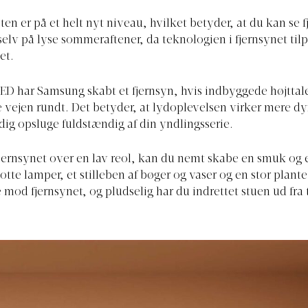
ten er på et helt nyt niveau, hvilket betyder, at du kan se f
 selv på lyse sommeraftener, da teknologien i fjernsynet tilp
et.
 har Samsung skabt et fjernsyn, hvis indbyggede højttale
e vejen rundt. Det betyder, at lydoplevelsen virker mere d
dig opsluge fuldstændig af din yndlingsserie.
jernsynet over en lav reol, kan du nemt skabe en smuk og
lotte lamper, et stilleben af bøger og vaser og en stor plant
 mod fjernsynet, og pludselig har du indrettet stuen ud fra 