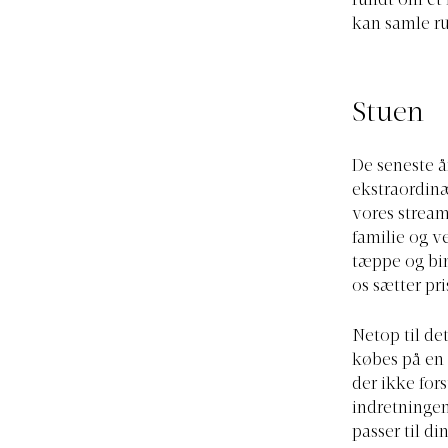
rundt om et f
kan samle r
Stuen
De seneste å
ekstraordinæ
vores stream
familie og v
tæppe og bin
os sætter pri
Netop til d
købes på en 
der ikke for
indretningen 
passer til di