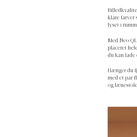
Billedkvalite
klare farver
lyset i rumm
Med Neo QLED
placeret hel
du kan lade 
Hænger du f
med et par f
og lænestole