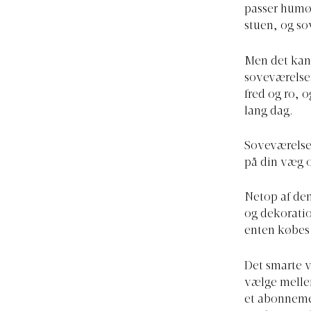
passer humør
stuen, og so
Men det kan 
soveværelse
fred og ro, o
lang dag.
Soveværelsets
på din væg o
Netop af den
og dekoratio
enten købes 
Det smarte v
vælge melle
et abonnemen