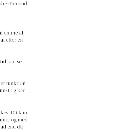
andre rum end
al emme af
af efter en
ltid kan se
er funktion
kunst og kan
ukkes. Du kan
rame, og med
Hvad end du