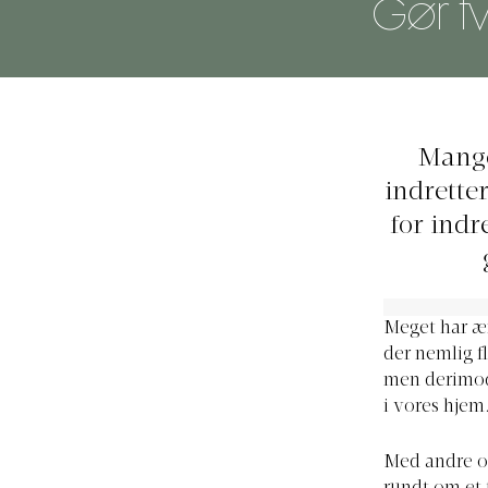
Gør tv
Mange
indrette
for indr
Meget har æn
der nemlig f
men derimod 
i vores hjem
Med andre or