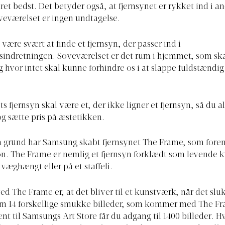
et bedst. Det betyder også, at fjernsynet er rykket ind i 
veværelset er ingen undtagelse.
være svært at finde et fjernsyn, der passer ind i
sindretningen. Soveværelset er det rum i hjemmet, som sk
g hvor intet skal kunne forhindre os i at slappe fuldstændig 
 fjernsyn skal være et, der ikke ligner et fjernsyn, så du a
g sætte pris på æstetikken.
 grund har Samsung skabt fjernsynet The Frame, som foren
n. The Frame er nemlig et fjernsyn forklædt som levende 
væghængt eller på et staffeli.
ed The Frame er, at det bliver til et kunstværk, når det sl
m 14 forskellige smukke billeder, som kommer med The F
t til Samsungs Art Store får du adgang til 1400 billeder. 