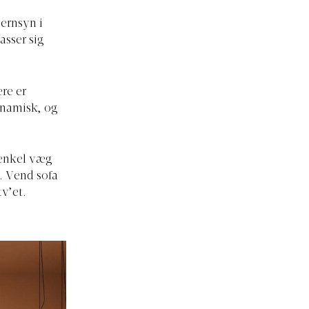
jernsyn i
asser sig
re er
ynamisk, og
 enkel væg
e. Vend sofa
tv’et.