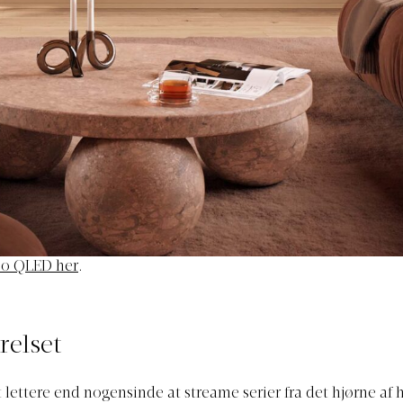
eo QLED her
.
relset
t lettere end nogensinde at streame serier fra det hjørne af