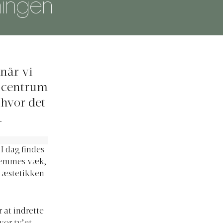
tningen
når vi
r centrum
 hvor det
.
I dag findes
l gemmes væk,
i æstetikken
 at indrette