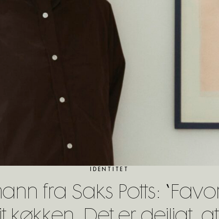
IDENTITET
n fra Saks Potts: “Favor
it køkken. Det er dejligt, a