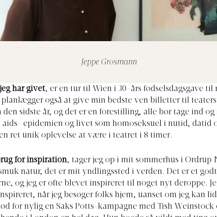
Jeppe Grosmann
jeg har givet
, er en tur til Wien i 30-års fødselsdagsgave til
 planlægger også at give min bedste ven billetter til teater
̊ den sidste år, og det er en forestilling, alle bør tage ind og
 aids- epidemien og livet som homoseksuel i nutid, datid o
 en ret unik oplevelse at være i teatret i 8 timer.
brug for inspiration
, tager jeg op i mit sommerhus i Ordrup 
, smuk natur, det er mit yndlingssted i verden. Det er et godt
e, og jeg er ofte blevet inspireret til noget nyt deroppe. Je
nspireret, når jeg besøger folks hjem, uanset om jeg kan lid
 skød for nylig en Saks Potts-kampagne med Tish Weinstock 