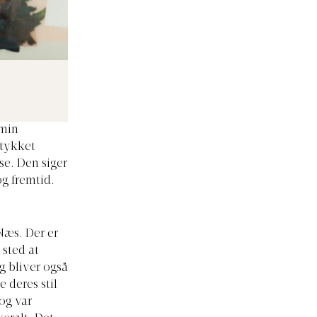
 min
stykket
 se. Den siger
g fremtid.
Næs. Der er
 sted at
g bliver også
e deres stil
og var