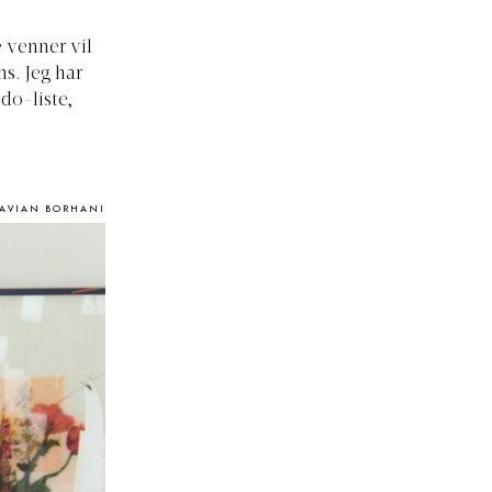
e venner vil
ms. Jeg har
 do-liste,
KAVIAN BORHANI