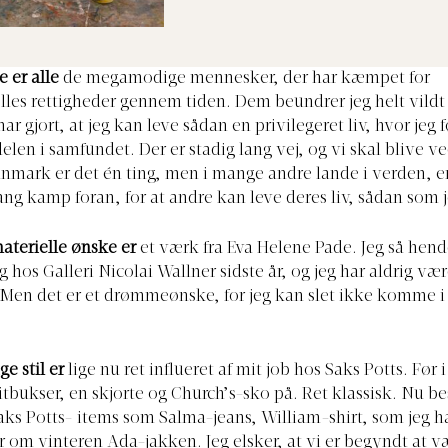
e er alle
de megamodige mennesker, der har kæmpet for
es rettigheder gennem tiden. Dem beundrer jeg helt vildt
ar gjort, at jeg kan leve sådan en privilegeret liv, hvor jeg 
elen i samfundet. Der er stadig lang vej, og vi skal blive v
mark er det én ting, men i mange andre lande i verden, er
ang kamp foran, for at andre kan leve deres liv, sådan som 
materielle ønske er
et værk fra Eva Helene Pade. Jeg så hend
g hos Galleri Nicolai Wallner sidste år, og jeg har aldrig vær
. Men det er et drømmeønske, for jeg kan slet ikke komme
e stil er
lige nu ret influeret af mit job hos Saks Potts. Før 
itbukser, en skjorte og Church’s-sko på. Ret klassisk. Nu be
aks Potts- items som Salma-jeans, William-shirt, som jeg har
er om vinteren Ada-jakken. Jeg elsker, at vi er begyndt at v