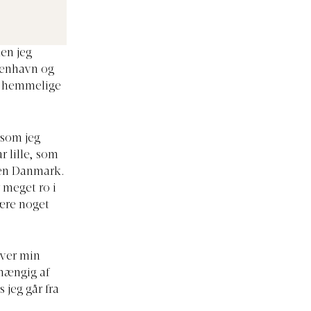
en jeg
øbenhavn og
og hemmelige
 som jeg
ar lille, som
gen Danmark.
 meget ro i
være noget
over min
fhængig af
jeg går fra