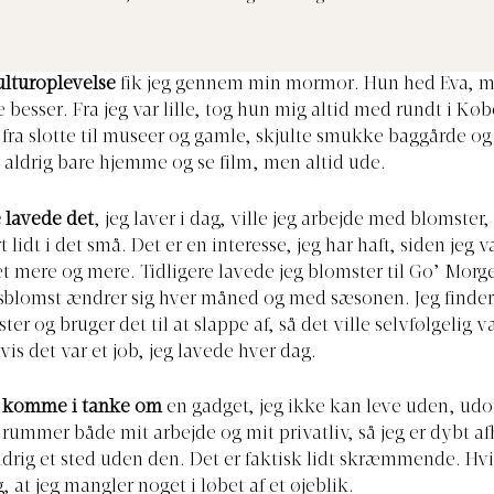
ulturoplevelse
fik jeg gennem min mormor. Hun hed Eva, m
 besser. Fra jeg var lille, tog hun mig altid med rundt i K
t fra slotte til museer og gamle, skjulte smukke baggårde 
r aldrig bare hjemme og se film, men altid ude.
e lavede det
, jeg laver i dag, ville jeg arbejde med blomster,
t lidt i det små. Det er en interesse, jeg har haft, siden jeg v
t mere og mere. Tidligere lavede jeg blomster til Go’ Mor
blomst ændrer sig hver måned og med sæsonen. Jeg finder
ter og bruger det til at slappe af, så det ville selvfølgelig 
vis det var et job, jeg lavede hver dag.
e komme i tanke om
en gadget, jeg ikke kan leve uden, ud
 rummer både mit arbejde og mit privatliv, så jeg er dybt a
ldrig et sted uden den. Det er faktisk lidt skræmmende. Hvis 
g, at jeg mangler noget i løbet af et øjeblik.