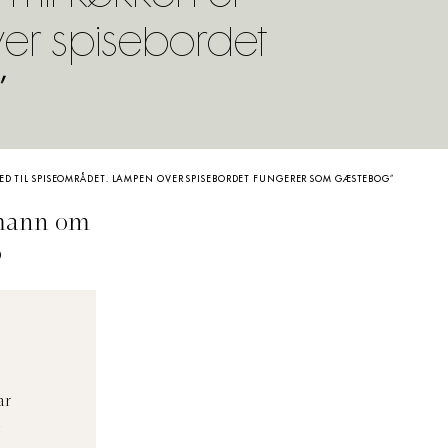
ver spisebordet
”
ED TIL SPISEOMRÅDET. LAMPEN OVER SPISEBORDET FUNGERER SOM GÆSTEBOG”
smann om
o
ar
̊