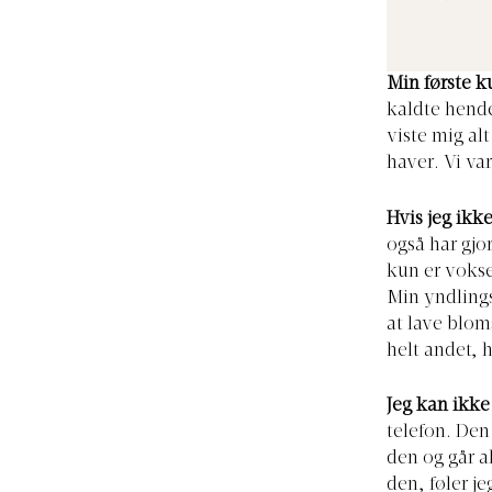
Min første k
kaldte hende
viste mig al
haver. Vi va
Hvis jeg ikk
også har gjor
kun er vokse
Min yndlings
at lave bloms
helt andet, h
Jeg kan ikk
telefon. Den
den og går a
den, føler je