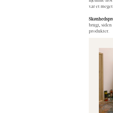
hjemme hos h
var et meget
Skønhedspro
brugt, siden
produkter.