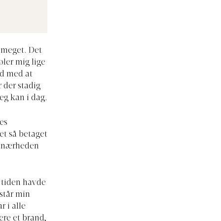
 meget. Det
føler mig lige
ed med at
 der stadig
jeg kan i dag.
es
et så betaget
 i nærheden
i tiden havde
står min
 i alle
ære et brand,