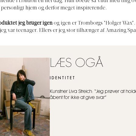
ende i London en hel dag. Hun boede så vildt med ting ov
 personligt hjem og derfor meget inspirerende.
duktet jeg bruger igen
og igen er Tromborgs ’Holger Wax’.
 jeg var teenager. Ellers er jeg stor tilhænger af Amazing Sp
LÆS OGÅ
IDENTITET
Kunstner Liva Streich: “Jeg prøver at hold
åbent for ikke at give svar”