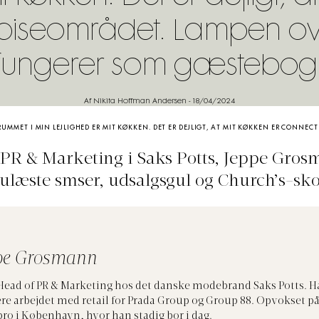
spiseområdet. Lampen o
fungerer som gæstebog
Af Nikita Hoffman Andersen
-
18/04/2024
UMMET I MIN LEJLIGHED ER MIT KØKKEN. DET ER DEJLIGT, AT MIT KØKKEN ER CONNECT
 PR & Marketing i Saks Potts, Jeppe Gro
ulæste smser, udsalgsgul og Church’s-sk
pe Grosmann
. Head of PR & Marketing hos det danske modebrand Saks Potts. H
ere arbejdet med retail for Prada Group og Group 88. Opvokset pa
ro i København, hvor han stadig bor i dag.