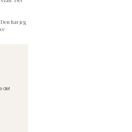
eralt. Det
 Den har jeg
ace-
e det