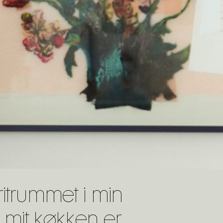
itrummet i min
t mit køkken er