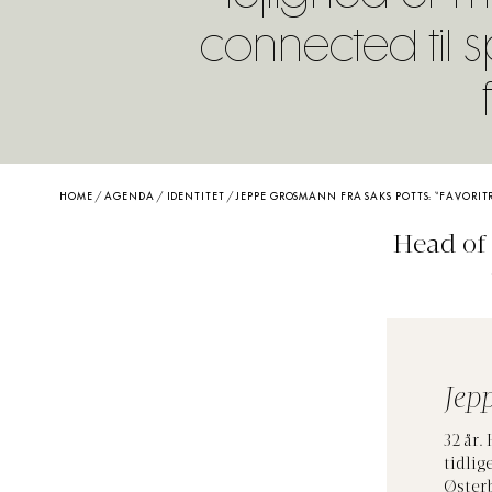
connected til 
HOME
/
AGENDA
/
IDENTITET
/
JEPPE GROSMANN FRA SAKS POTTS: “FAVORITR
Head of
Jep
32 år
tidlig
Østerb