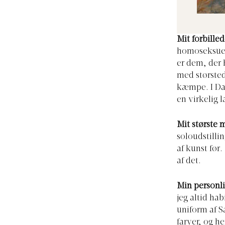
Mit forbilled
homoseksuell
er dem, der h
med størsted
kæmpe. I Dan
en virkelig l
Mit største 
soloudstillin
af kunst før
af det.
Min personlig
jeg altid hab
uniform af S
farver, og h