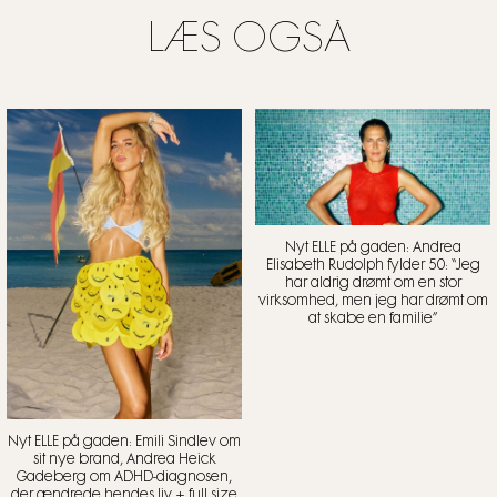
LÆS OGSÅ
Nyt ELLE på gaden: Andrea
Elisabeth Rudolph fylder 50: “Jeg
har aldrig drømt om en stor
virksomhed, men jeg har drømt om
at skabe en familie”
Nyt ELLE på gaden: Emili Sindlev om
sit nye brand, Andrea Heick
Gadeberg om ADHD-diagnosen,
der ændrede hendes liv + full size