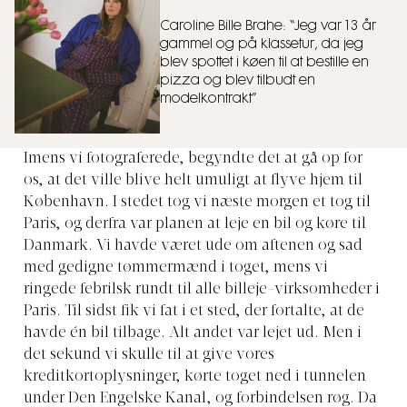
Caroline Bille Brahe: “Jeg var 13 år
gammel og på klassetur, da jeg
blev spottet i køen til at bestille en
pizza og blev tilbudt en
modelkontrakt”
Imens vi fotograferede, begyndte det at gå op for
os, at det ville blive helt umuligt at flyve hjem til
København. I stedet tog vi næste morgen et tog til
Paris, og derfra var planen at leje en bil og køre til
Danmark. Vi havde været ude om aftenen og sad
med gedigne tømmermænd i toget, mens vi
ringede febrilsk rundt til alle billeje-virksomheder i
Paris. Til sidst fik vi fat i et sted, der fortalte, at de
havde én bil tilbage. Alt andet var lejet ud. Men i
det sekund vi skulle til at give vores
kreditkortoplysninger, kørte toget ned i tunnelen
under Den Engelske Kanal, og forbindelsen røg. Da