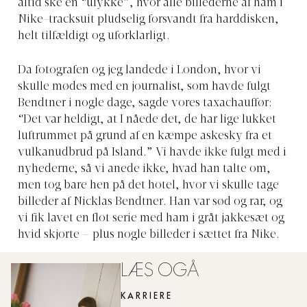
altid ske en “ulykke”, hvor alle billederne af ham i
Nike-tracksuit pludselig forsvandt fra harddisken,
helt tilfældigt og uforklarligt.
Da fotografen og jeg landede i London, hvor vi
skulle mødes med en journalist, som havde fulgt
Bendtner i nogle dage, sagde vores taxachauffør:
“Det var heldigt, at I nåede det, de har lige lukket
luftrummet på grund af en kæmpe askesky fra et
vulkanudbrud på Island.” Vi havde ikke fulgt med i
nyhederne, så vi anede ikke, hvad han talte om,
men tog bare hen på det hotel, hvor vi skulle tage
billeder af Nicklas Bendtner. Han var sød og rar, og
vi fik lavet en flot serie med ham i gråt jakkesæt og
hvid skjorte – plus nogle billeder i sættet fra Nike.
LÆS OGÅ
KARRIERE