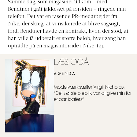
Samme dag, som
magasinet udkom – med
Bendtner i gråt jakkesæt på forsiden – ringede min
telefon. Det var en rasende PR-medarbejder fra
Nike, der skreg, at vi risikerede at blive sagsøgt,
fordi Bendtner havde en kontrakt, hvori der stod, at
han ville få udbetalt et større beløb, hver gang han
optrådte på en magasinforside i Nike-tøj.
LÆS OGÅ
AGENDA
Modeiværksætter Virgil Nicholas:
“Det største øjeblik var at give min far
et par loafers”