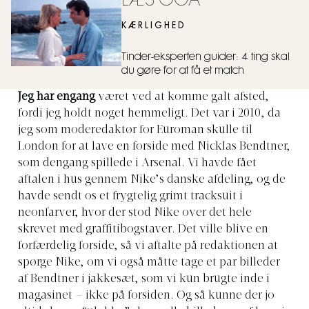
LÆS OGÅ
KÆRLIGHED
Tinder-eksperten guider: 4 ting skal
du gøre for at få et match
Jeg har engang
været ved at komme galt afsted,
fordi jeg holdt noget hemmeligt. Det var i 2010, da
jeg som moderedaktør for Euroman skulle til
London for at lave en forside med Nicklas Bendtner,
som dengang spillede i Arsenal. Vi havde fået
aftalen i hus gennem Nike’s danske afdeling, og de
havde sendt os et frygtelig grimt tracksuit i
neonfarver, hvor der stod Nike over det hele
skrevet med graffitibogstaver. Det ville blive en
forfærdelig forside, så vi aftalte på redaktionen at
spørge Nike, om vi også måtte tage et par billeder
af Bendtner i jakkesæt, som vi kun brugte inde i
magasinet – ikke på forsiden. Og så kunne der jo