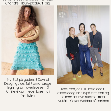
Charlotte Tilbury-produkt til dig
Nyt ELLE på gaden: 3 Days of
Design-guide, Tal R om at bruge
tegning som overlevelse + 3
Kom med, da ELLE inviterede til
familievirksomheder føres ind i
eftermiddagsdrinks på terrassen og
fremtiden
fejrede det nye nummer med
Nukâka Coster-Waldau på forsiden