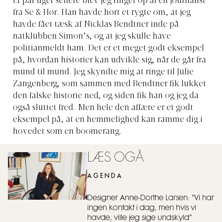
Et par uger senere
blev jeg ringet op af en journalist
fra Se & Hør. Han havde hørt et rygte om, at jeg
havde fået tæsk af Nicklas Bendtner inde på
natklubben Simon’s, og at jeg skulle have
politianmeldt ham. Det er et meget godt eksempel
på, hvordan historier kan udvikle sig, når de går fra
mund til mund. Jeg skyndte mig at ringe til Julie
Zangenberg, som sammen med Bendtner fik lukket
den falske historie ned, og siden fik han og jeg da
også sluttet fred. Men hele den affære er et godt
eksempel på, at en hemmelighed kan ramme dig i
hovedet som en boomerang.
LÆS OGÅ
AGENDA
Designer Anne-Dorthe Larsen: “Vi har
ingen kontakt i dag, men hvis vi
havde, ville jeg sige undskyld”