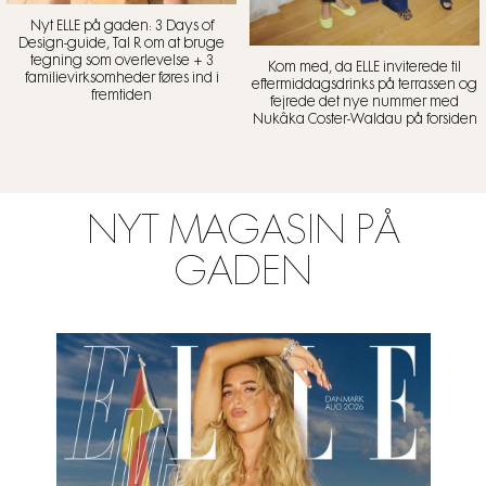
Nyt ELLE på gaden: 3 Days of
Design-guide, Tal R om at bruge
tegning som overlevelse + 3
Kom med, da ELLE inviterede til
familievirksomheder føres ind i
eftermiddagsdrinks på terrassen og
fremtiden
fejrede det nye nummer med
Nukâka Coster-Waldau på forsiden
NYT MAGASIN PÅ
GADEN