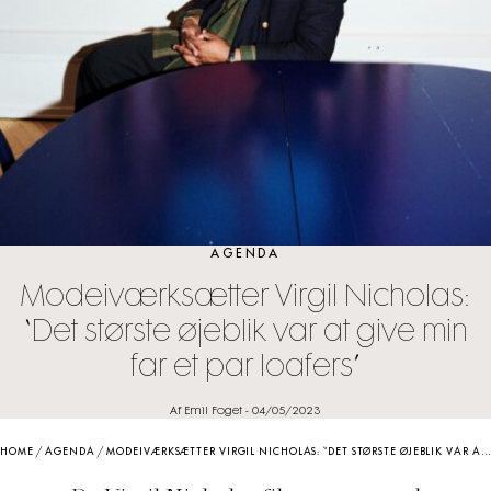
AGENDA
Modeiværksætter Virgil Nicholas:
“Det største øjeblik var at give min
far et par loafers”
Af Emil Foget
-
04/05/2023
HOME
/
AGENDA
/
MODEIVÆRKSÆTTER VIRGIL NICHOLAS: “DET STØRSTE ØJEBLIK VAR AT GIVE MIN FAR ET PAR LOAFERS”