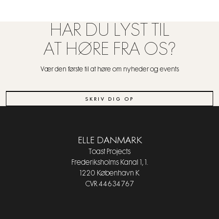
HAR DU LYST TIL
AT HØRE FRA OS?
Vær den første til at høre om nyheder og events
SKRIV DIG OP
ELLE DANMARK
Toast Projects
Frederiksholms Kanal 1, 1.
1220 København K
CVR 44634767