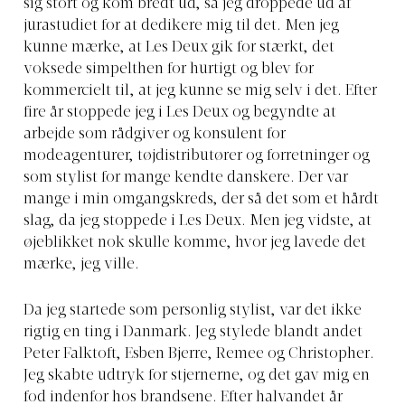
sig stort og kom bredt ud, så jeg droppede ud af
jurastudiet for at dedikere mig til det. Men jeg
kunne mærke, at Les Deux gik for stærkt, det
voksede simpelthen for hurtigt og blev for
kommercielt til, at jeg kunne se mig selv i det. Efter
fire år stoppede jeg i Les Deux og begyndte at
arbejde som rådgiver og konsulent for
modeagenturer, tøjdistributører og forretninger og
som stylist for mange kendte danskere. Der var
mange i min omgangskreds, der så det som et hårdt
slag, da jeg stoppede i Les Deux. Men jeg vidste, at
øjeblikket nok skulle komme, hvor jeg lavede det
mærke, jeg ville.
Da jeg startede som personlig stylist, var det ikke
rigtig en ting i Danmark. Jeg stylede blandt andet
Peter Falktoft, Esben Bjerre, Remee og Christopher.
Jeg skabte udtryk for stjernerne, og det gav mig en
fod indenfor hos brandsene. Efter halvandet år