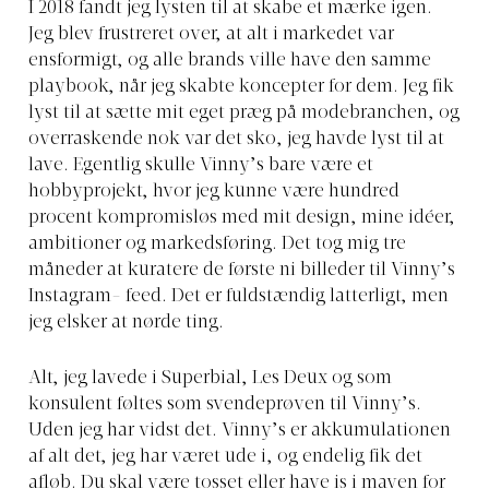
I 2018 fandt jeg lysten til at skabe et mærke igen.
Jeg blev frustreret over, at alt i markedet var
ensformigt, og alle brands ville have den samme
playbook, når jeg skabte koncepter for dem. Jeg fik
lyst til at sætte mit eget præg på modebranchen, og
overraskende nok var det sko, jeg havde lyst til at
lave. Egentlig skulle Vinny’s bare være et
hobbyprojekt, hvor jeg kunne være hundred
procent kompromisløs med mit design, mine idéer,
ambitioner og markedsføring. Det tog mig tre
måneder at kuratere de første ni billeder til Vinny’s
Instagram- feed. Det er fuldstændig latterligt, men
jeg elsker at nørde ting.
Alt, jeg lavede i Superbial, Les Deux og som
konsulent føltes som svendeprøven til Vinny’s.
Uden jeg har vidst det. Vinny’s er akkumulationen
af alt det, jeg har været ude i, og endelig fik det
afløb. Du skal være tosset eller have is i maven for