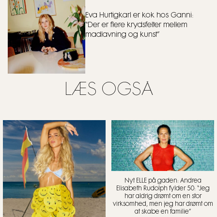
Eva Hurtigkarl er kok hos Ganni:
“Der er flere krydsfelter mellem
madlavning og kunst”
LÆS OGSÅ
Nyt ELLE på gaden: Andrea
Elisabeth Rudolph fylder 50: “Jeg
har aldrig drømt om en stor
virksomhed, men jeg har drømt om
at skabe en familie”