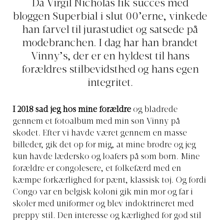
Da Virgil Nicholas fik succes med
bloggen Superbial i slut 00’erne, vinkede
han farvel til jurastudiet og satsede på
modebranchen. I dag har han brandet
Vinny’s, der er en hyldest til hans
forældres stilbevidsthed og hans egen
integritet.
I 2018 sad jeg hos mine forældre
og bladrede
gennem et fotoalbum med min søn Vinny på
skødet. Efter vi havde været gennem en masse
billeder, gik det op for mig, at mine brødre og jeg
kun havde lædersko og loafers på som børn. Mine
forældre er congolesere, et folkefærd med en
kæmpe forkærlighed for pænt, klassisk tøj. Og fordi
Congo var en belgisk koloni gik min mor og far i
skoler med uniformer og blev indoktrineret med
preppy stil. Den interesse og kærlighed for god stil